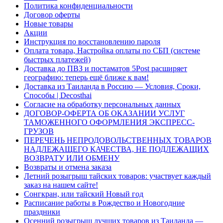
Политика конфиденциальности
Договор оферты
Новые товары
Акции
Инструкция по восстановлению пароля
Оплата товара, Настройка оплаты по СБП (системе
быстрых платежей)
Доставка до ПВЗ и постаматов 5Post расширяет
географию: теперь ещё ближе к вам!
Доставка из Таиланда в Россию — Условия, Сроки,
Способы | Decosthai
Согласие на обработку персональных данных
ДОГОВОР-ОФЕРТА ОБ ОКАЗАНИИ УСЛУГ
ТАМОЖЕННОГО ОФОРМЛЕНИЯ ЭКСПРЕСС-
ГРУЗОВ
ПЕРЕЧЕНЬ НЕПРОДОВОЛЬСТВЕННЫХ ТОВАРОВ
НАДЛЕЖАЩЕГО КАЧЕСТВА, НЕ ПОДЛЕЖАЩИХ
ВОЗВРАТУ ИЛИ ОБМЕНУ
Возвраты и отмена заказа
Летний розыгрыш тайских товаров: участвует каждый
заказ на нашем сайте!
Сонгкран, или тайский Новый год
Расписание работы в Рождество и Новогодние
праздники
Осенний розыгрыш лучших товаров из Таиланда —