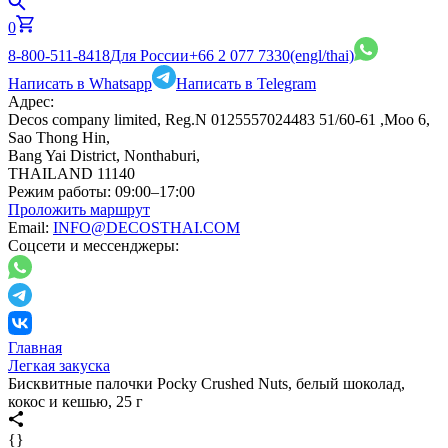
0
8-800-511-8418
Для России
+66 2 077 7330
(engl/thai)
Написать в Whatsapp
Написать в Telegram
Адрес:
Decos company limited, Reg.N 0125557024483 51/60-61 ,Moo 6,
Sao Thong Hin,
Bang Yai District, Nonthaburi,
THAILAND 11140
Режим работы:
09:00–17:00
Проложить маршрут
Email:
INFO@DECOSTHAI.COM
Соцсети и мессенджеры:
Главная
Легкая закуска
Бисквитные палочки Pocky Crushed Nuts, белый шоколад,
кокос и кешью, 25 г
{}