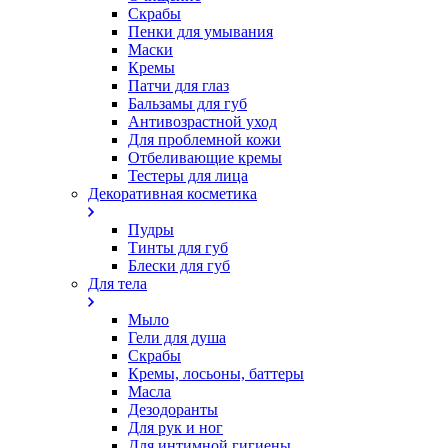
Скрабы
Пенки для умывания
Маски
Кремы
Патчи для глаз
Бальзамы для губ
Антивозрастной уход
Для проблемной кожи
Oтбеливающие кремы
Тестеры для лица
Декоративная косметика
Пудры
Тинты для губ
Блески для губ
Для тела
Мыло
Гели для душа
Скрабы
Кремы, лосьоны, баттеры
Масла
Дезодоранты
Для рук и ног
Для интимной гигиены