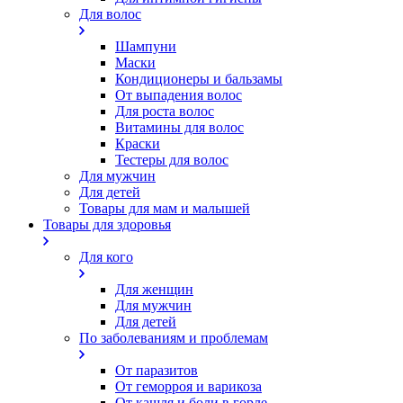
Для волос
Шампуни
Маски
Кондиционеры и бальзамы
От выпадения волос
Для роста волос
Витамины для волос
Краски
Тестеры для волос
Для мужчин
Для детей
Товары для мам и малышей
Товары для здоровья
Для кого
Для женщин
Для мужчин
Для детей
По заболеваниям и проблемам
От паразитов
Oт геморроя и варикоза
От кашля и боли в горле