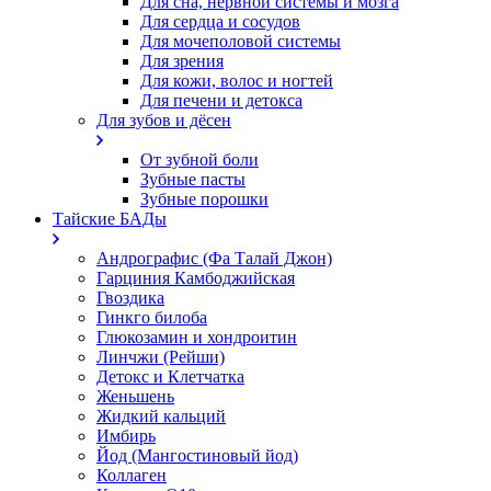
Для сна, нервной системы и мозга
Для сердца и сосудов
Для мочеполовой системы
Для зрения
Для кожи, волос и ногтей
Для печени и детокса
Для зубов и дёсен
От зубной боли
Зубные пасты
Зубные порошки
Тайские БАДы
Андрографис (Фа Талай Джон)
Гарциния Камбоджийская
Гвоздика
Гинкго билоба
Глюкозамин и хондроитин
Линчжи (Рейши)
Детокс и Клетчатка
Женьшень
Жидкий кальций
Имбирь
Йод (Мангостиновый йод)
Коллаген