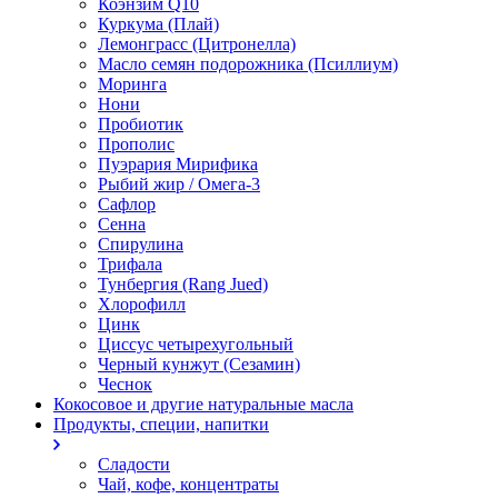
Коэнзим Q10
Куркума (Плай)
Лемонграсс (Цитронелла)
Масло семян подорожника (Псиллиум)
Моринга
Нони
Пробиотик
Прополис
Пуэрария Мирифика
Рыбий жир / Омега-3
Сафлор
Сенна
Спирулина
Трифала
Тунбергия (Rang Jued)
Хлорофилл
Цинк
Циссус четырехугольный
Черный кунжут (Сезамин)
Чеснок
Кокосовое и другие натуральные масла
Продукты, специи, напитки
Сладости
Чай, кофе, концентраты