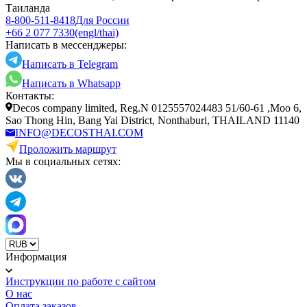
Таиланда
8-800-511-8418
Для России
+66 2 077 7330
(engl/thai)
Написать в мессенджеры:
Написать в Telegram
Написать в Whatsapp
Контакты:
Decos company limited, Reg.N 0125557024483 51/60-61 ,Moo 6,
Sao Thong Hin, Bang Yai District, Nonthaburi, THAILAND 11140
INFO@DECOSTHAI.COM
Проложить маршрут
Мы в социальных сетях:
Информация
Инструкции по работе с сайтом
О нас
Оплата заказов