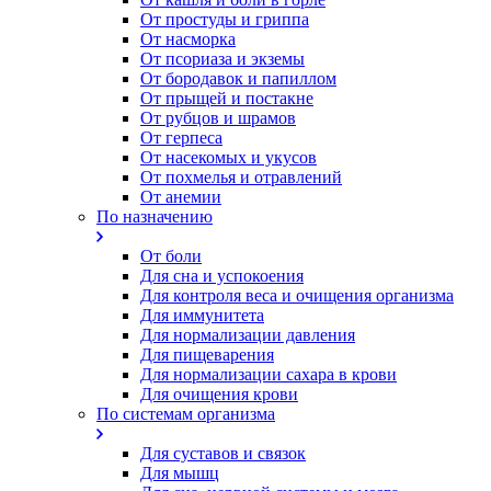
От простуды и гриппа
От насморка
Oт псориаза и экземы
От бородавок и папиллом
От прыщей и постакне
От рубцов и шрамов
От герпеса
От насекомых и укусов
От похмелья и отравлений
От анемии
По назначению
От боли
Для сна и успокоения
Для контроля веса и очищения организма
Для иммунитета
Для нормализации давления
Для пищеварения
Для нормализации сахара в крови
Для очищения крови
По системам организма
Для суставов и связок
Для мышц