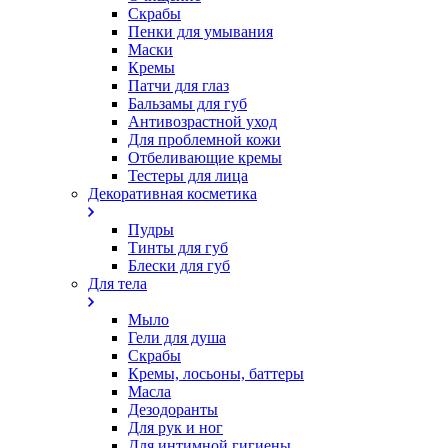
Скрабы
Пенки для умывания
Маски
Кремы
Патчи для глаз
Бальзамы для губ
Антивозрастной уход
Для проблемной кожи
Oтбеливающие кремы
Тестеры для лица
Декоративная косметика
Пудры
Тинты для губ
Блески для губ
Для тела
Мыло
Гели для душа
Скрабы
Кремы, лосьоны, баттеры
Масла
Дезодоранты
Для рук и ног
Для интимной гигиены