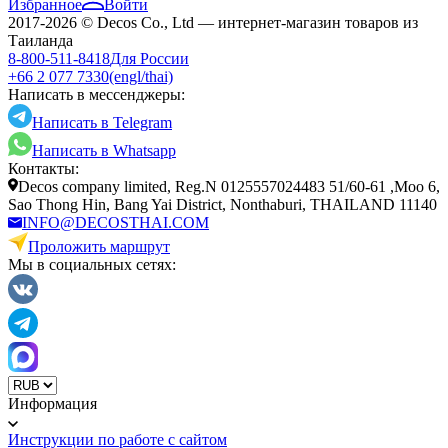
Избранное
Войти
2017-2026 © Decos Co., Ltd — интернет-магазин товаров из
Таиланда
8-800-511-8418
Для России
+66 2 077 7330
(engl/thai)
Написать в мессенджеры:
Написать в Telegram
Написать в Whatsapp
Контакты:
Decos company limited, Reg.N 0125557024483 51/60-61 ,Moo 6,
Sao Thong Hin, Bang Yai District, Nonthaburi, THAILAND 11140
INFO@DECOSTHAI.COM
Проложить маршрут
Мы в социальных сетях:
Информация
Инструкции по работе с сайтом