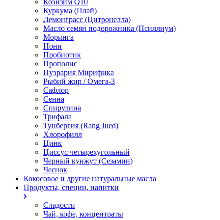
Коэнзим Q10
Куркума (Плай)
Лемонграсс (Цитронелла)
Масло семян подорожника (Псиллиум)
Моринга
Нони
Пробиотик
Прополис
Пуэрария Мирифика
Рыбий жир / Омега-3
Сафлор
Сенна
Спирулина
Трифала
Тунбергия (Rang Jued)
Хлорофилл
Цинк
Циссус четырехугольный
Черный кунжут (Сезамин)
Чеснок
Кокосовое и другие натуральные масла
Продукты, специи, напитки
Сладости
Чай, кофе, концентраты