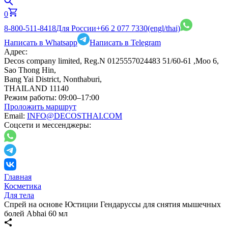
0
8-800-511-8418
Для России
+66 2 077 7330
(engl/thai)
Написать в Whatsapp
Написать в Telegram
Адрес:
Decos company limited, Reg.N 0125557024483 51/60-61 ,Moo 6,
Sao Thong Hin,
Bang Yai District, Nonthaburi,
THAILAND 11140
Режим работы:
09:00–17:00
Проложить маршрут
Email:
INFO@DECOSTHAI.COM
Соцсети и мессенджеры:
Главная
Косметика
Для тела
Спрей на основе Юстиции Гендаруссы для снятия мышечных
болей Abhai 60 мл