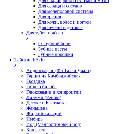
Для сна, нервной системы и мозга
Для сердца и сосудов
Для мочеполовой системы
Для зрения
Для кожи, волос и ногтей
Для печени и детокса
Для зубов и дёсен
От зубной боли
Зубные пасты
Зубные порошки
Тайские БАДы
Андрографис (Фа Талай Джон)
Гарциния Камбоджийская
Гвоздика
Гинкго билоба
Глюкозамин и хондроитин
Линчжи (Рейши)
Детокс и Клетчатка
Женьшень
Жидкий кальций
Имбирь
Йод (Мангостиновый йод)
Коллаген