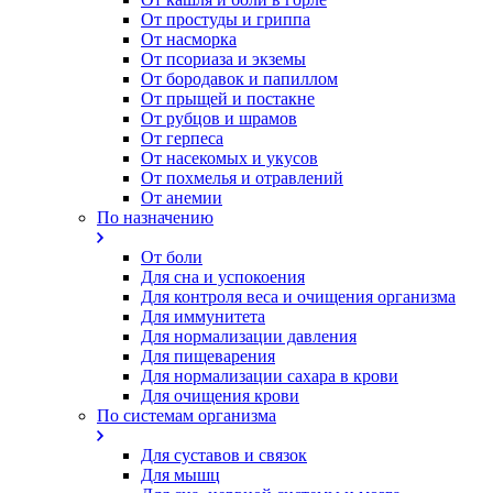
От простуды и гриппа
От насморка
Oт псориаза и экземы
От бородавок и папиллом
От прыщей и постакне
От рубцов и шрамов
От герпеса
От насекомых и укусов
От похмелья и отравлений
От анемии
По назначению
От боли
Для сна и успокоения
Для контроля веса и очищения организма
Для иммунитета
Для нормализации давления
Для пищеварения
Для нормализации сахара в крови
Для очищения крови
По системам организма
Для суставов и связок
Для мышц