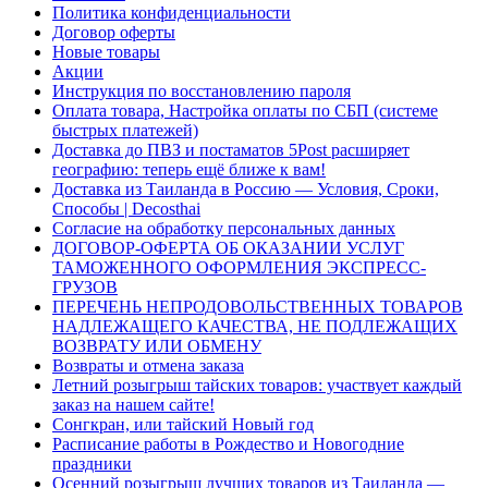
Политика конфиденциальности
Договор оферты
Новые товары
Акции
Инструкция по восстановлению пароля
Оплата товара, Настройка оплаты по СБП (системе
быстрых платежей)
Доставка до ПВЗ и постаматов 5Post расширяет
географию: теперь ещё ближе к вам!
Доставка из Таиланда в Россию — Условия, Сроки,
Способы | Decosthai
Согласие на обработку персональных данных
ДОГОВОР-ОФЕРТА ОБ ОКАЗАНИИ УСЛУГ
ТАМОЖЕННОГО ОФОРМЛЕНИЯ ЭКСПРЕСС-
ГРУЗОВ
ПЕРЕЧЕНЬ НЕПРОДОВОЛЬСТВЕННЫХ ТОВАРОВ
НАДЛЕЖАЩЕГО КАЧЕСТВА, НЕ ПОДЛЕЖАЩИХ
ВОЗВРАТУ ИЛИ ОБМЕНУ
Возвраты и отмена заказа
Летний розыгрыш тайских товаров: участвует каждый
заказ на нашем сайте!
Сонгкран, или тайский Новый год
Расписание работы в Рождество и Новогодние
праздники
Осенний розыгрыш лучших товаров из Таиланда —