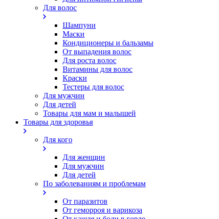
Для волос
Шампуни
Маски
Кондиционеры и бальзамы
От выпадения волос
Для роста волос
Витамины для волос
Краски
Тестеры для волос
Для мужчин
Для детей
Товары для мам и малышей
Товары для здоровья
Для кого
Для женщин
Для мужчин
Для детей
По заболеваниям и проблемам
От паразитов
Oт геморроя и варикоза
От кашля и боли в горле