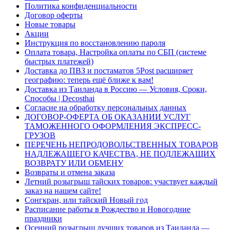
Политика конфиденциальности
Договор оферты
Новые товары
Акции
Инструкция по восстановлению пароля
Оплата товара, Настройка оплаты по СБП (системе
быстрых платежей)
Доставка до ПВЗ и постаматов 5Post расширяет
географию: теперь ещё ближе к вам!
Доставка из Таиланда в Россию — Условия, Сроки,
Способы | Decosthai
Согласие на обработку персональных данных
ДОГОВОР-ОФЕРТА ОБ ОКАЗАНИИ УСЛУГ
ТАМОЖЕННОГО ОФОРМЛЕНИЯ ЭКСПРЕСС-
ГРУЗОВ
ПЕРЕЧЕНЬ НЕПРОДОВОЛЬСТВЕННЫХ ТОВАРОВ
НАДЛЕЖАЩЕГО КАЧЕСТВА, НЕ ПОДЛЕЖАЩИХ
ВОЗВРАТУ ИЛИ ОБМЕНУ
Возвраты и отмена заказа
Летний розыгрыш тайских товаров: участвует каждый
заказ на нашем сайте!
Сонгкран, или тайский Новый год
Расписание работы в Рождество и Новогодние
праздники
Осенний розыгрыш лучших товаров из Таиланда —