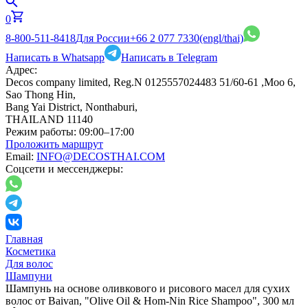
0
8-800-511-8418
Для России
+66 2 077 7330
(engl/thai)
Написать в Whatsapp
Написать в Telegram
Адрес:
Decos company limited, Reg.N 0125557024483 51/60-61 ,Moo 6,
Sao Thong Hin,
Bang Yai District, Nonthaburi,
THAILAND 11140
Режим работы:
09:00–17:00
Проложить маршрут
Email:
INFO@DECOSTHAI.COM
Соцсети и мессенджеры:
Главная
Косметика
Для волос
Шампуни
Шампунь на основе оливкового и рисового масел для сухих
волос от Baivan, "Olive Oil & Hom-Nin Rice Shampoo", 300 мл