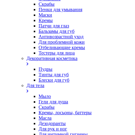
Скрабы
Пенки для умывания
Маски
Кремы
Патчи для глаз
Бальзамы для губ
Антивозрастной уход
Для проблемной кожи
Oтбеливающие кремы
Тестеры для лица
Декоративная косметика
Пудры
Тинты для губ
Блески для губ
Для тела
Мыло
Гели для душа
Скрабы
Кремы, лосьоны, баттеры
Масла
Дезодоранты
Для рук и ног
Для интимной гигиены