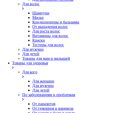
Для волос
Шампуни
Маски
Кондиционеры и бальзамы
От выпадения волос
Для роста волос
Витамины для волос
Краски
Тестеры для волос
Для мужчин
Для детей
Товары для мам и малышей
Товары для здоровья
Для кого
Для женщин
Для мужчин
Для детей
По заболеваниям и проблемам
От паразитов
Oт геморроя и варикоза
От кашля и боли в горле