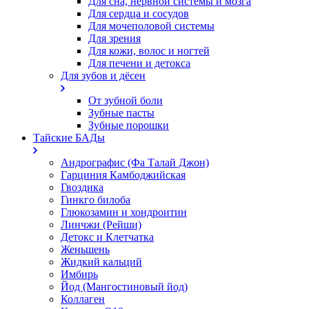
Для сна, нервной системы и мозга
Для сердца и сосудов
Для мочеполовой системы
Для зрения
Для кожи, волос и ногтей
Для печени и детокса
Для зубов и дёсен
От зубной боли
Зубные пасты
Зубные порошки
Тайские БАДы
Андрографис (Фа Талай Джон)
Гарциния Камбоджийская
Гвоздика
Гинкго билоба
Глюкозамин и хондроитин
Линчжи (Рейши)
Детокс и Клетчатка
Женьшень
Жидкий кальций
Имбирь
Йод (Мангостиновый йод)
Коллаген