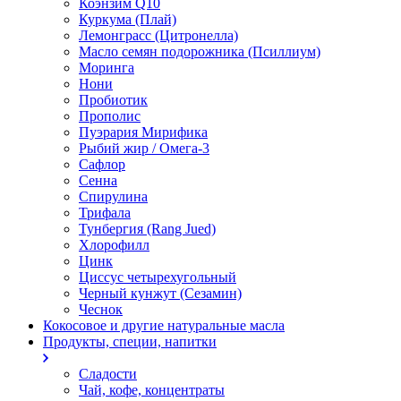
Коэнзим Q10
Куркума (Плай)
Лемонграсс (Цитронелла)
Масло семян подорожника (Псиллиум)
Моринга
Нони
Пробиотик
Прополис
Пуэрария Мирифика
Рыбий жир / Омега-3
Сафлор
Сенна
Спирулина
Трифала
Тунбергия (Rang Jued)
Хлорофилл
Цинк
Циссус четырехугольный
Черный кунжут (Сезамин)
Чеснок
Кокосовое и другие натуральные масла
Продукты, специи, напитки
Сладости
Чай, кофе, концентраты