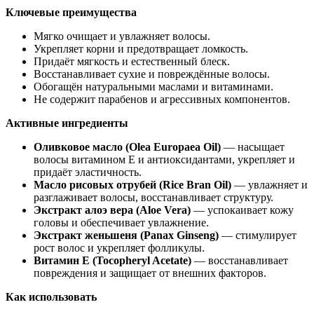
Ключевые преимущества
Мягко очищает и увлажняет волосы.
Укрепляет корни и предотвращает ломкость.
Придаёт мягкость и естественный блеск.
Восстанавливает сухие и повреждённые волосы.
Обогащён натуральными маслами и витаминами.
Не содержит парабенов и агрессивных компонентов.
Активные ингредиенты
Оливковое масло (Olea Europaea Oil)
— насыщает
волосы витамином E и антиоксидантами, укрепляет и
придаёт эластичность.
Масло рисовых отрубей (Rice Bran Oil)
— увлажняет и
разглаживает волосы, восстанавливает структуру.
Экстракт алоэ вера (Aloe Vera)
— успокаивает кожу
головы и обеспечивает увлажнение.
Экстракт женьшеня (Panax Ginseng)
— стимулирует
рост волос и укрепляет фолликулы.
Витамин E (Tocopheryl Acetate)
— восстанавливает
повреждения и защищает от внешних факторов.
Как использовать