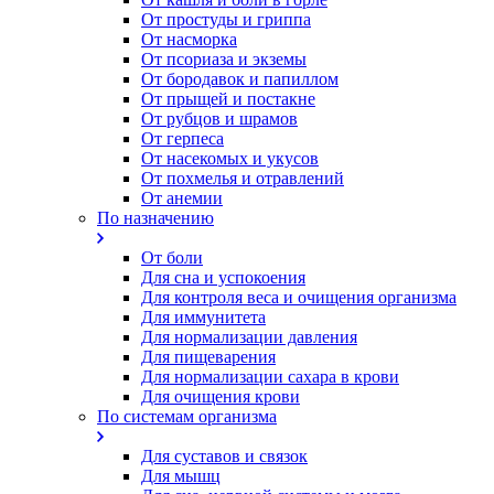
От простуды и гриппа
От насморка
Oт псориаза и экземы
От бородавок и папиллом
От прыщей и постакне
От рубцов и шрамов
От герпеса
От насекомых и укусов
От похмелья и отравлений
От анемии
По назначению
От боли
Для сна и успокоения
Для контроля веса и очищения организма
Для иммунитета
Для нормализации давления
Для пищеварения
Для нормализации сахара в крови
Для очищения крови
По системам организма
Для суставов и связок
Для мышц