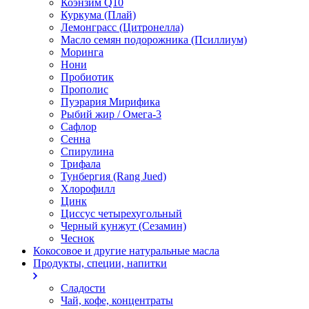
Коэнзим Q10
Куркума (Плай)
Лемонграсс (Цитронелла)
Масло семян подорожника (Псиллиум)
Моринга
Нони
Пробиотик
Прополис
Пуэрария Мирифика
Рыбий жир / Омега-3
Сафлор
Сенна
Спирулина
Трифала
Тунбергия (Rang Jued)
Хлорофилл
Цинк
Циссус четырехугольный
Черный кунжут (Сезамин)
Чеснок
Кокосовое и другие натуральные масла
Продукты, специи, напитки
Сладости
Чай, кофе, концентраты