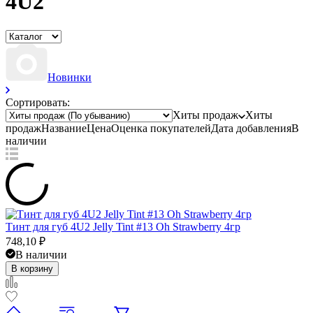
4U2
Новинки
Сортировать:
Хиты продаж
Хиты
продаж
Название
Цена
Оценка
покупателей
Дата добавления
В
наличии
Тинт для губ 4U2 Jelly Tint #13 Oh Strawberry 4гр
748,10
₽
В наличии
В корзину