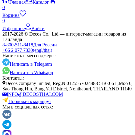
Главная
Каталог
0
Корзина
0
Избранное
Войти
2017-2026 © Decos Co., Ltd — интернет-магазин товаров из
Таиланда
8-800-511-8418
Для России
+66 2 077 7330
(engl/thai)
Написать в мессенджеры:
Написать в Telegram
Написать в Whatsapp
Контакты:
Decos company limited, Reg.N 0125557024483 51/60-61 ,Moo 6,
Sao Thong Hin, Bang Yai District, Nonthaburi, THAILAND 11140
INFO@DECOSTHAI.COM
Проложить маршрут
Мы в социальных сетях: