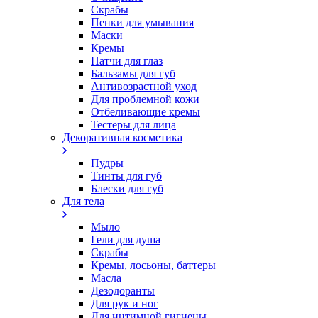
Скрабы
Пенки для умывания
Маски
Кремы
Патчи для глаз
Бальзамы для губ
Антивозрастной уход
Для проблемной кожи
Oтбеливающие кремы
Тестеры для лица
Декоративная косметика
Пудры
Тинты для губ
Блески для губ
Для тела
Мыло
Гели для душа
Скрабы
Кремы, лосьоны, баттеры
Масла
Дезодоранты
Для рук и ног
Для интимной гигиены