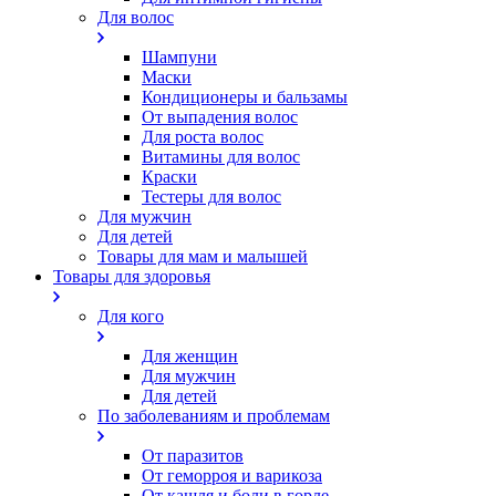
Для волос
Шампуни
Маски
Кондиционеры и бальзамы
От выпадения волос
Для роста волос
Витамины для волос
Краски
Тестеры для волос
Для мужчин
Для детей
Товары для мам и малышей
Товары для здоровья
Для кого
Для женщин
Для мужчин
Для детей
По заболеваниям и проблемам
От паразитов
Oт геморроя и варикоза
От кашля и боли в горле