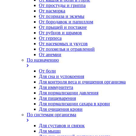
От простуды и гриппа
От насморка
Oт псориаза и экземы
От бородавок и папиллом
От прыщей и постакне
От рубцов и шрамов
От герпеса
От насекомых и укусов
От похмелья и отравлений
От анемии
По назначению
От боли
Для сна и успокоения
Для контроля веса и очищения организма
Для иммунитета
Для нормализации давления
Для пищеварения
Для нормализации сахара в крови
Для очищения крови
По системам организма
Для суставов и связок
Для мышц