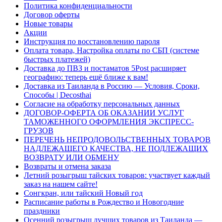
Политика конфиденциальности
Договор оферты
Новые товары
Акции
Инструкция по восстановлению пароля
Оплата товара, Настройка оплаты по СБП (системе
быстрых платежей)
Доставка до ПВЗ и постаматов 5Post расширяет
географию: теперь ещё ближе к вам!
Доставка из Таиланда в Россию — Условия, Сроки,
Способы | Decosthai
Согласие на обработку персональных данных
ДОГОВОР-ОФЕРТА ОБ ОКАЗАНИИ УСЛУГ
ТАМОЖЕННОГО ОФОРМЛЕНИЯ ЭКСПРЕСС-
ГРУЗОВ
ПЕРЕЧЕНЬ НЕПРОДОВОЛЬСТВЕННЫХ ТОВАРОВ
НАДЛЕЖАЩЕГО КАЧЕСТВА, НЕ ПОДЛЕЖАЩИХ
ВОЗВРАТУ ИЛИ ОБМЕНУ
Возвраты и отмена заказа
Летний розыгрыш тайских товаров: участвует каждый
заказ на нашем сайте!
Сонгкран, или тайский Новый год
Расписание работы в Рождество и Новогодние
праздники
Осенний розыгрыш лучших товаров из Таиланда —