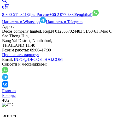
0
8-800-511-8418
Для России
+66 2 077 7330
(engl/thai)
Написать в Whatsapp
Написать в Telegram
Адрес:
Decos company limited, Reg.N 0125557024483 51/60-61 ,Moo 6,
Sao Thong Hin,
Bang Yai District, Nonthaburi,
THAILAND 11140
Режим работы:
09:00–17:00
Проложить маршрут
Email:
INFO@DECOSTHAI.COM
Соцсети и мессенджеры:
Главная
Бренды
4U2