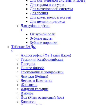
Для сна, нервной системы и мозга
Для сердца и сосудов
Для мочеполовой системы
Для зрения
Для кожи, волос и ногтей
Для печени и детокса
Для зубов и дёсен
От зубной боли
Зубные пасты
Зубные порошки
Тайские БАДы
Андрографис (Фа Талай Джон)
Гарциния Камбоджийская
Гвоздика
Гинкго билоба
Глюкозамин и хондроитин
Линчжи (Рейши)
Детокс и Клетчатка
Женьшень
Жидкий кальций
Имбирь
Йод (Мангостиновый йод)
Коллаген