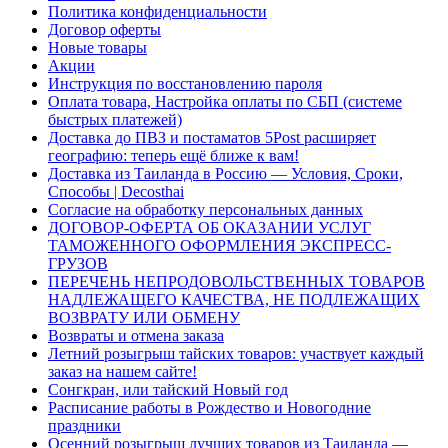
Политика конфиденциальности
Договор оферты
Новые товары
Акции
Инструкция по восстановлению пароля
Оплата товара, Настройка оплаты по СБП (системе
быстрых платежей)
Доставка до ПВЗ и постаматов 5Post расширяет
географию: теперь ещё ближе к вам!
Доставка из Таиланда в Россию — Условия, Сроки,
Способы | Decosthai
Согласие на обработку персональных данных
ДОГОВОР-ОФЕРТА ОБ ОКАЗАНИИ УСЛУГ
ТАМОЖЕННОГО ОФОРМЛЕНИЯ ЭКСПРЕСС-
ГРУЗОВ
ПЕРЕЧЕНЬ НЕПРОДОВОЛЬСТВЕННЫХ ТОВАРОВ
НАДЛЕЖАЩЕГО КАЧЕСТВА, НЕ ПОДЛЕЖАЩИХ
ВОЗВРАТУ ИЛИ ОБМЕНУ
Возвраты и отмена заказа
Летний розыгрыш тайских товаров: участвует каждый
заказ на нашем сайте!
Сонгкран, или тайский Новый год
Расписание работы в Рождество и Новогодние
праздники
Осенний розыгрыш лучших товаров из Таиланда —