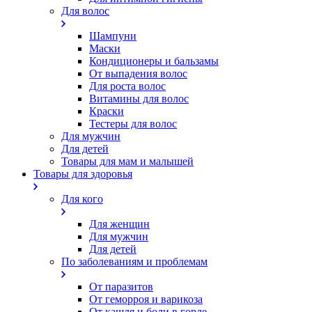
Для волос
Шампуни
Маски
Кондиционеры и бальзамы
От выпадения волос
Для роста волос
Витамины для волос
Краски
Тестеры для волос
Для мужчин
Для детей
Товары для мам и малышей
Товары для здоровья
Для кого
Для женщин
Для мужчин
Для детей
По заболеваниям и проблемам
От паразитов
Oт геморроя и варикоза
От кашля и боли в горле