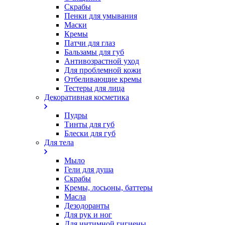
Скрабы
Пенки для умывания
Маски
Кремы
Патчи для глаз
Бальзамы для губ
Антивозрастной уход
Для проблемной кожи
Oтбеливающие кремы
Тестеры для лица
Декоративная косметика
Пудры
Тинты для губ
Блески для губ
Для тела
Мыло
Гели для душа
Скрабы
Кремы, лосьоны, баттеры
Масла
Дезодоранты
Для рук и ног
Для интимной гигиены