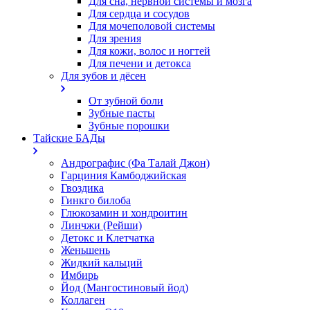
Для сна, нервной системы и мозга
Для сердца и сосудов
Для мочеполовой системы
Для зрения
Для кожи, волос и ногтей
Для печени и детокса
Для зубов и дёсен
От зубной боли
Зубные пасты
Зубные порошки
Тайские БАДы
Андрографис (Фа Талай Джон)
Гарциния Камбоджийская
Гвоздика
Гинкго билоба
Глюкозамин и хондроитин
Линчжи (Рейши)
Детокс и Клетчатка
Женьшень
Жидкий кальций
Имбирь
Йод (Мангостиновый йод)
Коллаген