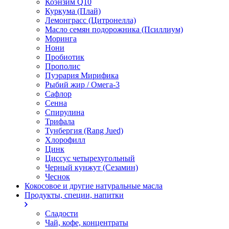
Коэнзим Q10
Куркума (Плай)
Лемонграсс (Цитронелла)
Масло семян подорожника (Псиллиум)
Моринга
Нони
Пробиотик
Прополис
Пуэрария Мирифика
Рыбий жир / Омега-3
Сафлор
Сенна
Спирулина
Трифала
Тунбергия (Rang Jued)
Хлорофилл
Цинк
Циссус четырехугольный
Черный кунжут (Сезамин)
Чеснок
Кокосовое и другие натуральные масла
Продукты, специи, напитки
Сладости
Чай, кофе, концентраты