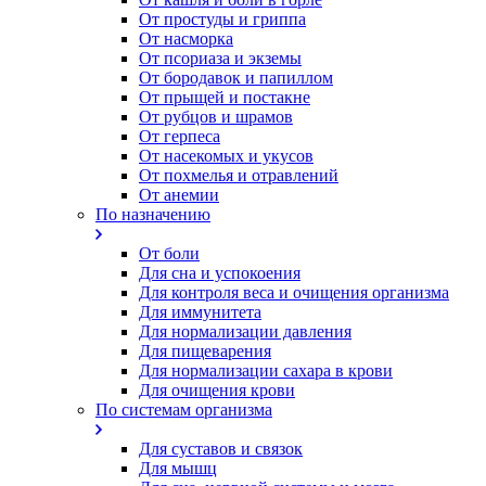
От простуды и гриппа
От насморка
Oт псориаза и экземы
От бородавок и папиллом
От прыщей и постакне
От рубцов и шрамов
От герпеса
От насекомых и укусов
От похмелья и отравлений
От анемии
По назначению
От боли
Для сна и успокоения
Для контроля веса и очищения организма
Для иммунитета
Для нормализации давления
Для пищеварения
Для нормализации сахара в крови
Для очищения крови
По системам организма
Для суставов и связок
Для мышц