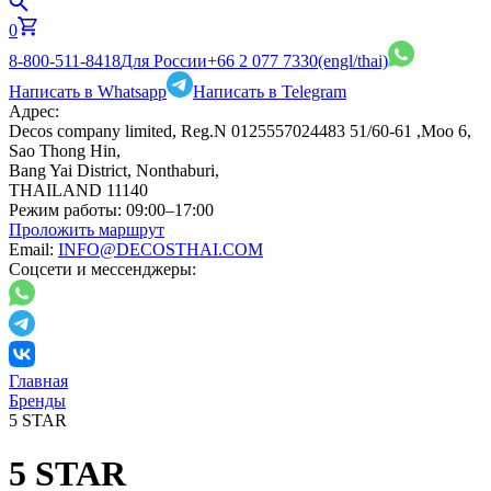
0
8-800-511-8418
Для России
+66 2 077 7330
(engl/thai)
Написать в Whatsapp
Написать в Telegram
Адрес:
Decos company limited, Reg.N 0125557024483 51/60-61 ,Moo 6,
Sao Thong Hin,
Bang Yai District, Nonthaburi,
THAILAND 11140
Режим работы:
09:00–17:00
Проложить маршрут
Email:
INFO@DECOSTHAI.COM
Соцсети и мессенджеры:
Главная
Бренды
5 STAR
5 STAR