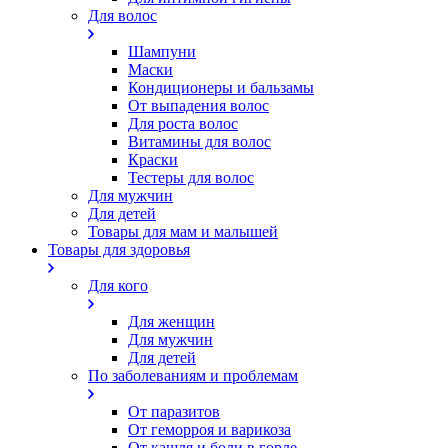
Для волос
Шампуни
Маски
Кондиционеры и бальзамы
От выпадения волос
Для роста волос
Витамины для волос
Краски
Тестеры для волос
Для мужчин
Для детей
Товары для мам и малышей
Товары для здоровья
Для кого
Для женщин
Для мужчин
Для детей
По заболеваниям и проблемам
От паразитов
Oт геморроя и варикоза
От кашля и боли в горле