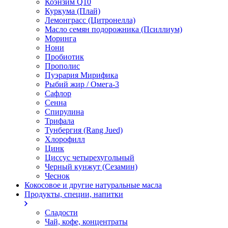
Коэнзим Q10
Куркума (Плай)
Лемонграсс (Цитронелла)
Масло семян подорожника (Псиллиум)
Моринга
Нони
Пробиотик
Прополис
Пуэрария Мирифика
Рыбий жир / Омега-3
Сафлор
Сенна
Спирулина
Трифала
Тунбергия (Rang Jued)
Хлорофилл
Цинк
Циссус четырехугольный
Черный кунжут (Сезамин)
Чеснок
Кокосовое и другие натуральные масла
Продукты, специи, напитки
Сладости
Чай, кофе, концентраты