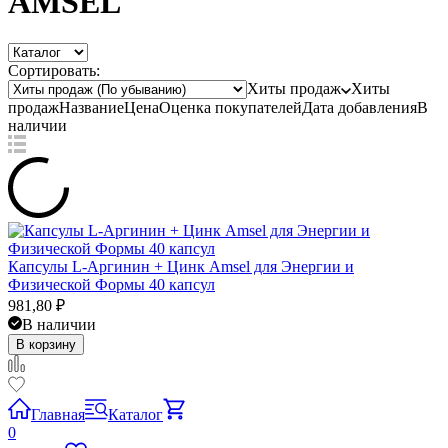
AMSEL
Сортировать:
Хиты продаж
Хиты
продаж
Название
Цена
Оценка
покупателей
Дата добавления
В
наличии
Капсулы L-Аргинин + Цинк Amsel для Энергии и
Физической Формы 40 капсул
981,80
₽
В наличии
В корзину
Главная
Каталог
0