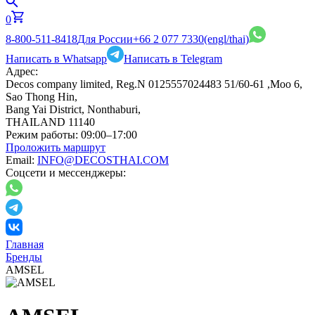
0
8-800-511-8418
Для России
+66 2 077 7330
(engl/thai)
Написать в Whatsapp
Написать в Telegram
Адрес:
Decos company limited, Reg.N 0125557024483 51/60-61 ,Moo 6,
Sao Thong Hin,
Bang Yai District, Nonthaburi,
THAILAND 11140
Режим работы:
09:00–17:00
Проложить маршрут
Email:
INFO@DECOSTHAI.COM
Соцсети и мессенджеры:
Главная
Бренды
AMSEL