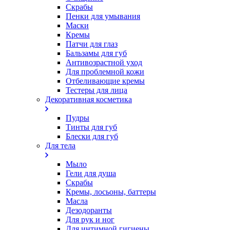
Скрабы
Пенки для умывания
Маски
Кремы
Патчи для глаз
Бальзамы для губ
Антивозрастной уход
Для проблемной кожи
Oтбеливающие кремы
Тестеры для лица
Декоративная косметика
Пудры
Тинты для губ
Блески для губ
Для тела
Мыло
Гели для душа
Скрабы
Кремы, лосьоны, баттеры
Масла
Дезодоранты
Для рук и ног
Для интимной гигиены