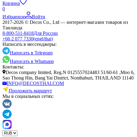
Корзина
0
Избранное
Войти
2017-2026 © Decos Co., Ltd — интернет-магазин товаров из
Таиланда
8-800-511-8418
Для России
+66 2 077 7330
(engl/thai)
Написать в мессенджеры:
Написать в Telegram
Написать в Whatsapp
Контакты:
Decos company limited, Reg.N 0125557024483 51/60-61 ,Moo 6,
Sao Thong Hin, Bang Yai District, Nonthaburi, THAILAND 11140
INFO@DECOSTHAI.COM
Проложить маршрут
Мы в социальных сетях: