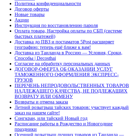
Политика конфиденциальности
Договор оферты
Новые товары
Акции
Инструкция по восстановлению пароля
Оплата товара, Настройка оплаты по СБП (системе
быстрых платежей)
Доставка до ПВЗ и постаматов 5Post расширяет
географию: теперь ещё ближе к вам!
Доставка из Таиланда в Россию — Условия, Сроки,
Способы | Decosthai
Согласие на обработку персональных данных
ДОГОВОР-ОФЕРТА ОБ ОКАЗАНИИ УСЛУГ
ТАМОЖЕННОГО ОФОРМЛЕНИЯ ЭКСПРЕСС-
ГРУЗОВ
ПЕРЕЧЕНЬ НЕПРОДОВОЛЬСТВЕННЫХ ТОВАРОВ
НАДЛЕЖАЩЕГО КАЧЕСТВА, НЕ ПОДЛЕЖАЩИХ
ВОЗВРАТУ ИЛИ ОБМЕНУ
Возвраты и отмена заказа
Летний розыгрыш тайских товаров: участвует каждый
заказ на нашем сайте!
Сонгкран, или тайский Новый год
Расписание работы в Рождество и Новогодние
праздники
Осенний розыгрыш лучших товаров из Таиланда —