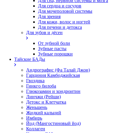
Для сна, нервной системы и мозга
Для сердца и сосудов
Для мочеполовой системы
Для зрения
Для кожи, волос и ногтей
Для печени и детокса
Для зубов и дёсен
От зубной боли
Зубные пасты
Зубные порошки
Тайские БАДы
Андрографис (Фа Талай Джон)
Гарциния Камбоджийская
Гвоздика
Гинкго билоба
Глюкозамин и хондроитин
Линчжи (Рейши)
Детокс и Клетчатка
Женьшень
Жидкий кальций
Имбирь
Йод (Мангостиновый йод)
Коллаген