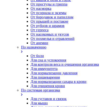
От простуды и гриппа
От насморка
Oт псориаза и экземы
От бородавок и папиллом
От прыщей и постакне
От рубцов и шрамов
От герпеса
От насекомых и укусов
От похмелья и отравлений
От анемии
По назначению
От боли
Для сна и успокоения
Для контроля веса и очищения организма
Для иммунитета
Для нормализации давления
Для пищеварения
Для нормализации сахара в крови
Для очищения крови
По системам организма
Для суставов и связок
Для мышц