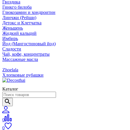
Гвоздика
Гинкго билоба
Глюкозамин и хондроитин
Линчжи (Рейши)
Детокс и Клетчатка
Женьшень
Жидкий кальций
Имбирь
Йод (Мангостиновый йод)
Сладости
Чай, кофе, концентраты
Массажные масла
Zhoelala
Хлопковые рубашки
Каталог
0
0