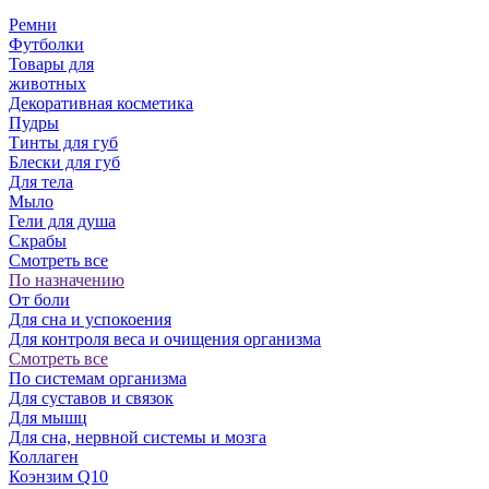
Ремни
Футболки
Товары для
животных
Декоративная косметика
Пудры
Тинты для губ
Блески для губ
Для тела
Мыло
Гели для душа
Скрабы
Смотреть все
По назначению
От боли
Для сна и успокоения
Для контроля веса и очищения организма
Смотреть все
По системам организма
Для суставов и связок
Для мышц
Для сна, нервной системы и мозга
Коллаген
Коэнзим Q10