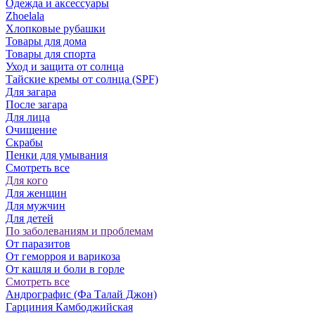
Одежда и аксессуары
Zhoelala
Хлопковые рубашки
Товары для дома
Товары для спорта
Уход и защита от солнца
Тайские кремы от солнца (SPF)
Для загара
После загара
Для лица
Очищение
Скрабы
Пенки для умывания
Смотреть все
Для кого
Для женщин
Для мужчин
Для детей
По заболеваниям и проблемам
От паразитов
Oт геморроя и варикоза
От кашля и боли в горле
Смотреть все
Андрографис (Фа Талай Джон)
Гарциния Камбоджийская