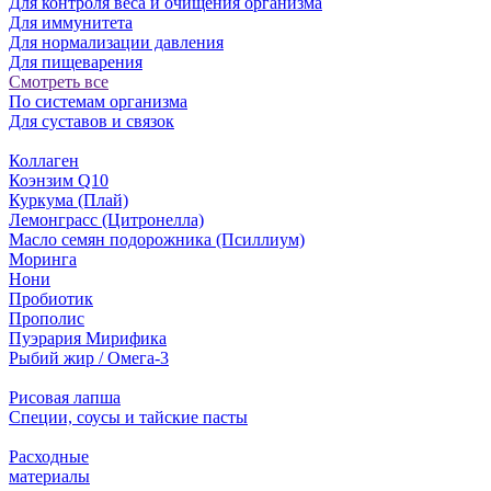
Для контроля веса и очищения организма
Для иммунитета
Для нормализации давления
Для пищеварения
Смотреть все
По системам организма
Для суставов и связок
Коллаген
Коэнзим Q10
Куркума (Плай)
Лемонграсс (Цитронелла)
Масло семян подорожника (Псиллиум)
Моринга
Нони
Пробиотик
Прополис
Пуэрария Мирифика
Рыбий жир / Омега-3
Рисовая лапша
Специи, соусы и тайские пасты
Расходные
материалы