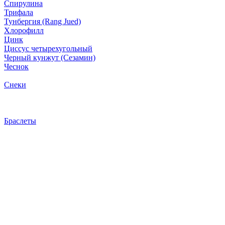
Спирулина
Трифала
Тунбергия (Rang Jued)
Хлорофилл
Цинк
Циссус четырехугольный
Черный кунжут (Сезамин)
Чеснок
Снеки
Браслеты