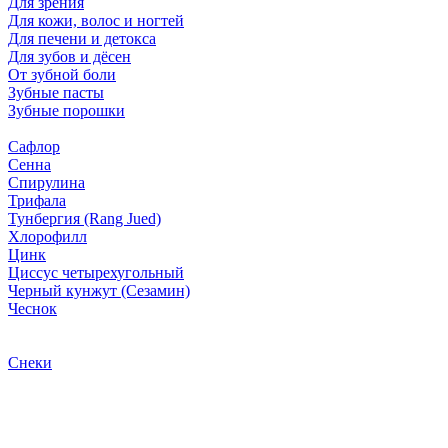
Для зрения
Для кожи, волос и ногтей
Для печени и детокса
Для зубов и дёсен
От зубной боли
Зубные пасты
Зубные порошки
Сафлор
Сенна
Спирулина
Трифала
Тунбергия (Rang Jued)
Хлорофилл
Цинк
Циссус четырехугольный
Черный кунжут (Сезамин)
Чеснок
Снеки