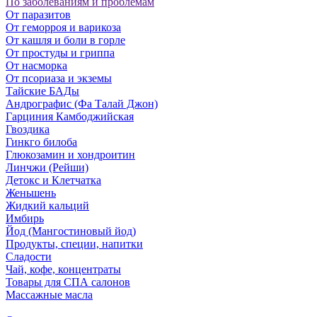
По заболеваниям и проблемам
От паразитов
Oт геморроя и варикоза
От кашля и боли в горле
От простуды и гриппа
От насморка
Oт псориаза и экземы
Тайские БАДы
Андрографис (Фа Талай Джон)
Гарциния Камбоджийская
Гвоздика
Гинкго билоба
Глюкозамин и хондроитин
Линчжи (Рейши)
Детокс и Клетчатка
Женьшень
Жидкий кальций
Имбирь
Йод (Мангостиновый йод)
Продукты, специи, напитки
Сладости
Чай, кофе, концентраты
Товары для СПА салонов
Массажные масла