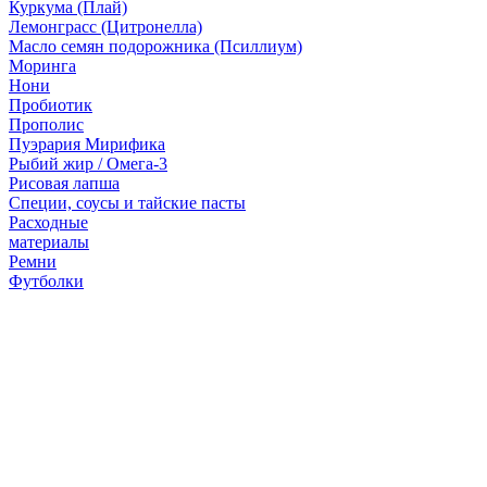
Куркума (Плай)
Лемонграсс (Цитронелла)
Масло семян подорожника (Псиллиум)
Моринга
Нони
Пробиотик
Прополис
Пуэрария Мирифика
Рыбий жир / Омега-3
Рисовая лапша
Специи, соусы и тайские пасты
Расходные
материалы
Ремни
Футболки