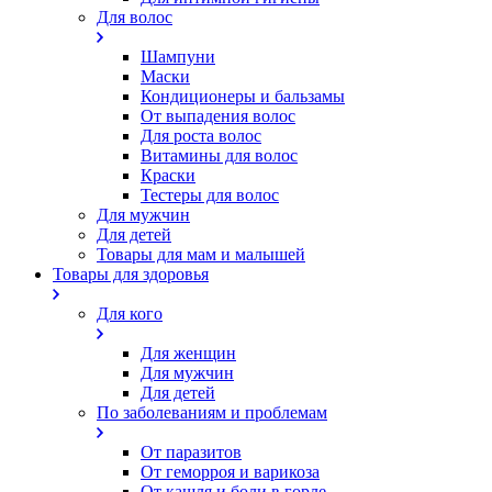
Для волос
Шампуни
Маски
Кондиционеры и бальзамы
От выпадения волос
Для роста волос
Витамины для волос
Краски
Тестеры для волос
Для мужчин
Для детей
Товары для мам и малышей
Товары для здоровья
Для кого
Для женщин
Для мужчин
Для детей
По заболеваниям и проблемам
От паразитов
Oт геморроя и варикоза
От кашля и боли в горле