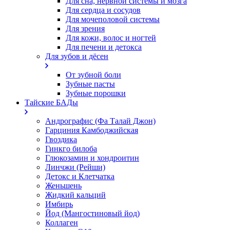
Для сна, нервной системы и мозга
Для сердца и сосудов
Для мочеполовой системы
Для зрения
Для кожи, волос и ногтей
Для печени и детокса
Для зубов и дёсен
От зубной боли
Зубные пасты
Зубные порошки
Тайские БАДы
Андрографис (Фа Талай Джон)
Гарциния Камбоджийская
Гвоздика
Гинкго билоба
Глюкозамин и хондроитин
Линчжи (Рейши)
Детокс и Клетчатка
Женьшень
Жидкий кальций
Имбирь
Йод (Мангостиновый йод)
Коллаген