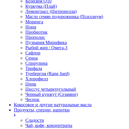
Коэнзим Q10
Куркума (Плай)
Лемонграсс (Цитронелла)
Масло семян подорожника (Псиллиум)
Моринга
Нони
Пробиотик
Прополис
Пуэрария Мирифика
Рыбий жир / Омега-3
Сафлор
Сенна
Спирулина
Трифала
Тунбергия (Rang Jued)
Хлорофилл
Цинк
Циссус четырехугольный
Черный кунжут (Сезамин)
Чеснок
Кокосовое и другие натуральные масла
Продукты, специи, напитки
Сладости
Чай, кофе, концентраты