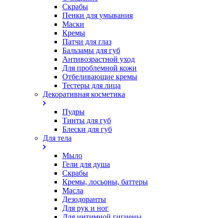
Скрабы
Пенки для умывания
Маски
Кремы
Патчи для глаз
Бальзамы для губ
Антивозрастной уход
Для проблемной кожи
Oтбеливающие кремы
Тестеры для лица
Декоративная косметика
Пудры
Тинты для губ
Блески для губ
Для тела
Мыло
Гели для душа
Скрабы
Кремы, лосьоны, баттеры
Масла
Дезодоранты
Для рук и ног
Для интимной гигиены