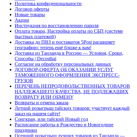
Политика конфиденциальности
Договор оферты
Новые товары
Акции
Инструкция по восстановлению пароля
Оплата товара, Настройка оплаты по СБП (системе
быстрых платежей)
Доставка до ПВЗ и постаматов 5Post расширяет
географию: теперь ещё ближе к вам!
Доставка из Таиланда в Россию — Условия, Сроки,
Способы | Decosthai
Согласие на обработку персональных данных
ДОГОВОР-ОФЕРТА ОБ ОКАЗАНИИ УСЛУГ
ТАМОЖЕННОГО ОФОРМЛЕНИЯ ЭКСПРЕСС-
ГРУЗОВ
ПЕРЕЧЕНЬ НЕПРОДОВОЛЬСТВЕННЫХ ТОВАРОВ
НАДЛЕЖАЩЕГО КАЧЕСТВА, НЕ ПОДЛЕЖАЩИХ
ВОЗВРАТУ ИЛИ ОБМЕНУ
Возвраты и отмена заказа
Летний розыгрыш тайских товаров: участвует каждый
заказ на нашем сайте!
Сонгкран, или тайский Новый год
Расписание работы в Рождество и Новогодние
праздники
Осенний розыгрыш лучших товаров из Таиланда —