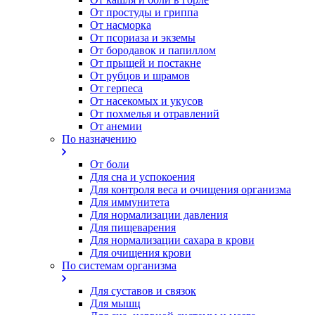
От простуды и гриппа
От насморка
Oт псориаза и экземы
От бородавок и папиллом
От прыщей и постакне
От рубцов и шрамов
От герпеса
От насекомых и укусов
От похмелья и отравлений
От анемии
По назначению
От боли
Для сна и успокоения
Для контроля веса и очищения организма
Для иммунитета
Для нормализации давления
Для пищеварения
Для нормализации сахара в крови
Для очищения крови
По системам организма
Для суставов и связок
Для мышц