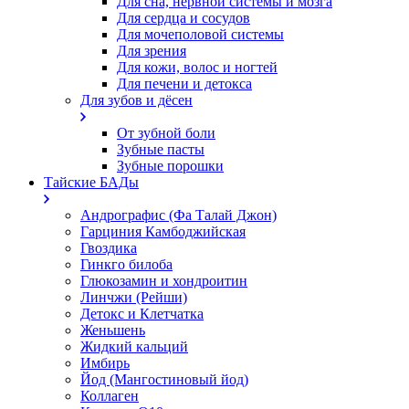
Для сна, нервной системы и мозга
Для сердца и сосудов
Для мочеполовой системы
Для зрения
Для кожи, волос и ногтей
Для печени и детокса
Для зубов и дёсен
От зубной боли
Зубные пасты
Зубные порошки
Тайские БАДы
Андрографис (Фа Талай Джон)
Гарциния Камбоджийская
Гвоздика
Гинкго билоба
Глюкозамин и хондроитин
Линчжи (Рейши)
Детокс и Клетчатка
Женьшень
Жидкий кальций
Имбирь
Йод (Мангостиновый йод)
Коллаген