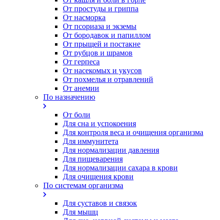
От простуды и гриппа
От насморка
Oт псориаза и экземы
От бородавок и папиллом
От прыщей и постакне
От рубцов и шрамов
От герпеса
От насекомых и укусов
От похмелья и отравлений
От анемии
По назначению
От боли
Для сна и успокоения
Для контроля веса и очищения организма
Для иммунитета
Для нормализации давления
Для пищеварения
Для нормализации сахара в крови
Для очищения крови
По системам организма
Для суставов и связок
Для мышц