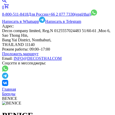
0
8-800-511-8418
Для России
+66 2 077 7330
(engl/thai)
Написать в Whatsapp
Написать в Telegram
Адрес:
Decos company limited, Reg.N 0125557024483 51/60-61 ,Moo 6,
Sao Thong Hin,
Bang Yai District, Nonthaburi,
THAILAND 11140
Режим работы:
09:00–17:00
Проложить маршрут
Email:
INFO@DECOSTHAI.COM
Соцсети и мессенджеры:
Главная
Бренды
BENICE