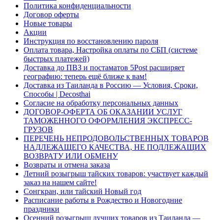
Политика конфиденциальности
Договор оферты
Новые товары
Акции
Инструкция по восстановлению пароля
Оплата товара, Настройка оплаты по СБП (системе
быстрых платежей)
Доставка до ПВЗ и постаматов 5Post расширяет
географию: теперь ещё ближе к вам!
Доставка из Таиланда в Россию — Условия, Сроки,
Способы | Decosthai
Согласие на обработку персональных данных
ДОГОВОР-ОФЕРТА ОБ ОКАЗАНИИ УСЛУГ
ТАМОЖЕННОГО ОФОРМЛЕНИЯ ЭКСПРЕСС-
ГРУЗОВ
ПЕРЕЧЕНЬ НЕПРОДОВОЛЬСТВЕННЫХ ТОВАРОВ
НАДЛЕЖАЩЕГО КАЧЕСТВА, НЕ ПОДЛЕЖАЩИХ
ВОЗВРАТУ ИЛИ ОБМЕНУ
Возвраты и отмена заказа
Летний розыгрыш тайских товаров: участвует каждый
заказ на нашем сайте!
Сонгкран, или тайский Новый год
Расписание работы в Рождество и Новогодние
праздники
Осенний розыгрыш лучших товаров из Таиланда —