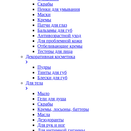
Скрабы
Пенки для умывания
Маски
Кремы
Патчи для глаз
Бальзамы для губ
Антивозрастной уход
Для проблемной кожи
Oтбеливающие кремы
Тестеры для лица
Декоративная косметика
Пудры
Тинты для губ
Блески для губ
Для тела
Мыло
Гели для душа
Скрабы
Кремы, лосьоны, баттеры
Масла
Дезодоранты
Для рук и ног
Для интимной гигиены