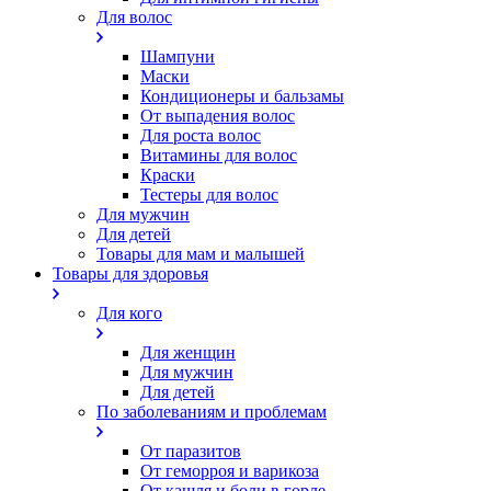
Для волос
Шампуни
Маски
Кондиционеры и бальзамы
От выпадения волос
Для роста волос
Витамины для волос
Краски
Тестеры для волос
Для мужчин
Для детей
Товары для мам и малышей
Товары для здоровья
Для кого
Для женщин
Для мужчин
Для детей
По заболеваниям и проблемам
От паразитов
Oт геморроя и варикоза
От кашля и боли в горле