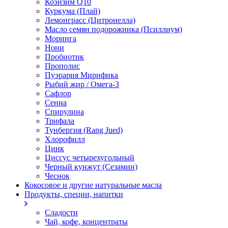
Коэнзим Q10
Куркума (Плай)
Лемонграсс (Цитронелла)
Масло семян подорожника (Псиллиум)
Моринга
Нони
Пробиотик
Прополис
Пуэрария Мирифика
Рыбий жир / Омега-3
Сафлор
Сенна
Спирулина
Трифала
Тунбергия (Rang Jued)
Хлорофилл
Цинк
Циссус четырехугольный
Черный кунжут (Сезамин)
Чеснок
Кокосовое и другие натуральные масла
Продукты, специи, напитки
Сладости
Чай, кофе, концентраты