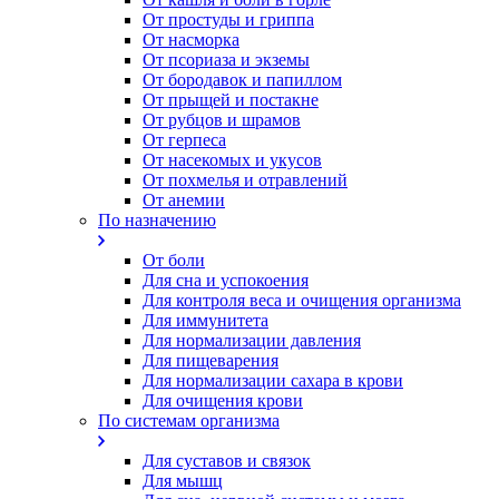
От простуды и гриппа
От насморка
Oт псориаза и экземы
От бородавок и папиллом
От прыщей и постакне
От рубцов и шрамов
От герпеса
От насекомых и укусов
От похмелья и отравлений
От анемии
По назначению
От боли
Для сна и успокоения
Для контроля веса и очищения организма
Для иммунитета
Для нормализации давления
Для пищеварения
Для нормализации сахара в крови
Для очищения крови
По системам организма
Для суставов и связок
Для мышц