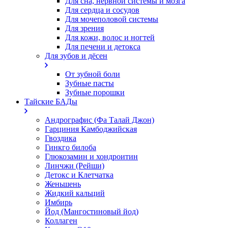
Для сна, нервной системы и мозга
Для сердца и сосудов
Для мочеполовой системы
Для зрения
Для кожи, волос и ногтей
Для печени и детокса
Для зубов и дёсен
От зубной боли
Зубные пасты
Зубные порошки
Тайские БАДы
Андрографис (Фа Талай Джон)
Гарциния Камбоджийская
Гвоздика
Гинкго билоба
Глюкозамин и хондроитин
Линчжи (Рейши)
Детокс и Клетчатка
Женьшень
Жидкий кальций
Имбирь
Йод (Мангостиновый йод)
Коллаген