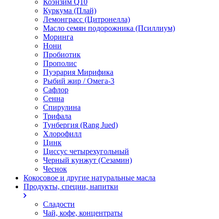
Коэнзим Q10
Куркума (Плай)
Лемонграсс (Цитронелла)
Масло семян подорожника (Псиллиум)
Моринга
Нони
Пробиотик
Прополис
Пуэрария Мирифика
Рыбий жир / Омега-3
Сафлор
Сенна
Спирулина
Трифала
Тунбергия (Rang Jued)
Хлорофилл
Цинк
Циссус четырехугольный
Черный кунжут (Сезамин)
Чеснок
Кокосовое и другие натуральные масла
Продукты, специи, напитки
Сладости
Чай, кофе, концентраты