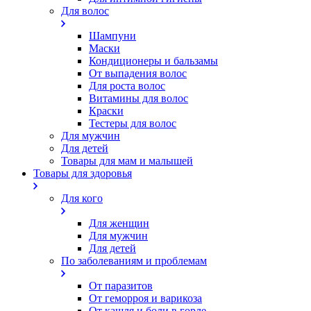
Для волос
Шампуни
Маски
Кондиционеры и бальзамы
От выпадения волос
Для роста волос
Витамины для волос
Краски
Тестеры для волос
Для мужчин
Для детей
Товары для мам и малышей
Товары для здоровья
Для кого
Для женщин
Для мужчин
Для детей
По заболеваниям и проблемам
От паразитов
Oт геморроя и варикоза
От кашля и боли в горле