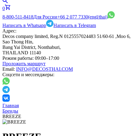
0
8-800-511-8418
Для России
+66 2 077 7330
(engl/thai)
Написать в Whatsapp
Написать в Telegram
Адрес:
Decos company limited, Reg.N 0125557024483 51/60-61 ,Moo 6,
Sao Thong Hin,
Bang Yai District, Nonthaburi,
THAILAND 11140
Режим работы:
09:00–17:00
Проложить маршрут
Email:
INFO@DECOSTHAI.COM
Соцсети и мессенджеры:
Главная
Бренды
BREEZE