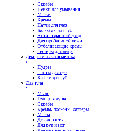
Скрабы
Пенки для умывания
Маски
Кремы
Патчи для глаз
Бальзамы для губ
Антивозрастной уход
Для проблемной кожи
Oтбеливающие кремы
Тестеры для лица
Декоративная косметика
Пудры
Тинты для губ
Блески для губ
Для тела
Мыло
Гели для душа
Скрабы
Кремы, лосьоны, баттеры
Масла
Дезодоранты
Для рук и ног
Для интимной гигиены