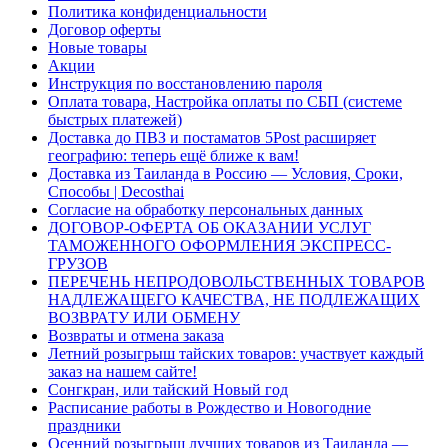
Политика конфиденциальности
Договор оферты
Новые товары
Акции
Инструкция по восстановлению пароля
Оплата товара, Настройка оплаты по СБП (системе
быстрых платежей)
Доставка до ПВЗ и постаматов 5Post расширяет
географию: теперь ещё ближе к вам!
Доставка из Таиланда в Россию — Условия, Сроки,
Способы | Decosthai
Согласие на обработку персональных данных
ДОГОВОР-ОФЕРТА ОБ ОКАЗАНИИ УСЛУГ
ТАМОЖЕННОГО ОФОРМЛЕНИЯ ЭКСПРЕСС-
ГРУЗОВ
ПЕРЕЧЕНЬ НЕПРОДОВОЛЬСТВЕННЫХ ТОВАРОВ
НАДЛЕЖАЩЕГО КАЧЕСТВА, НЕ ПОДЛЕЖАЩИХ
ВОЗВРАТУ ИЛИ ОБМЕНУ
Возвраты и отмена заказа
Летний розыгрыш тайских товаров: участвует каждый
заказ на нашем сайте!
Сонгкран, или тайский Новый год
Расписание работы в Рождество и Новогодние
праздники
Осенний розыгрыш лучших товаров из Таиланда —