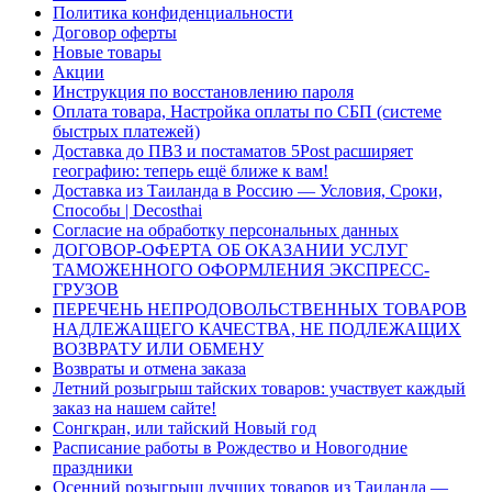
Политика конфиденциальности
Договор оферты
Новые товары
Акции
Инструкция по восстановлению пароля
Оплата товара, Настройка оплаты по СБП (системе
быстрых платежей)
Доставка до ПВЗ и постаматов 5Post расширяет
географию: теперь ещё ближе к вам!
Доставка из Таиланда в Россию — Условия, Сроки,
Способы | Decosthai
Согласие на обработку персональных данных
ДОГОВОР-ОФЕРТА ОБ ОКАЗАНИИ УСЛУГ
ТАМОЖЕННОГО ОФОРМЛЕНИЯ ЭКСПРЕСС-
ГРУЗОВ
ПЕРЕЧЕНЬ НЕПРОДОВОЛЬСТВЕННЫХ ТОВАРОВ
НАДЛЕЖАЩЕГО КАЧЕСТВА, НЕ ПОДЛЕЖАЩИХ
ВОЗВРАТУ ИЛИ ОБМЕНУ
Возвраты и отмена заказа
Летний розыгрыш тайских товаров: участвует каждый
заказ на нашем сайте!
Сонгкран, или тайский Новый год
Расписание работы в Рождество и Новогодние
праздники
Осенний розыгрыш лучших товаров из Таиланда —