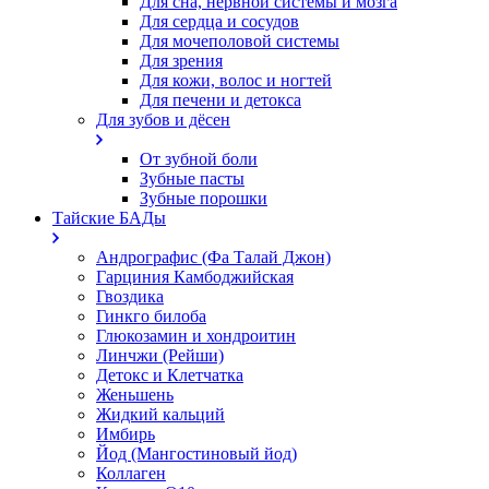
Для сна, нервной системы и мозга
Для сердца и сосудов
Для мочеполовой системы
Для зрения
Для кожи, волос и ногтей
Для печени и детокса
Для зубов и дёсен
От зубной боли
Зубные пасты
Зубные порошки
Тайские БАДы
Андрографис (Фа Талай Джон)
Гарциния Камбоджийская
Гвоздика
Гинкго билоба
Глюкозамин и хондроитин
Линчжи (Рейши)
Детокс и Клетчатка
Женьшень
Жидкий кальций
Имбирь
Йод (Мангостиновый йод)
Коллаген