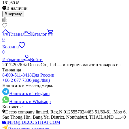
181,60
₽
В наличии
В корзину
Главная
Каталог
0
Корзина
0
Избранное
Войти
2017-2026 © Decos Co., Ltd — интернет-магазин товаров из
Таиланда
8-800-511-8418
Для России
+66 2 077 7330
(engl/thai)
Написать в мессенджеры:
Написать в Telegram
Написать в Whatsapp
Контакты:
Decos company limited, Reg.N 0125557024483 51/60-61 ,Moo 6,
Sao Thong Hin, Bang Yai District, Nonthaburi, THAILAND 11140
INFO@DECOSTHAI.COM