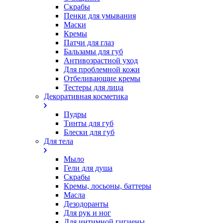
Скрабы
Пенки для умывания
Маски
Кремы
Патчи для глаз
Бальзамы для губ
Антивозрастной уход
Для проблемной кожи
Oтбеливающие кремы
Тестеры для лица
Декоративная косметика
Пудры
Тинты для губ
Блески для губ
Для тела
Мыло
Гели для душа
Скрабы
Кремы, лосьоны, баттеры
Масла
Дезодоранты
Для рук и ног
Для интимной гигиены