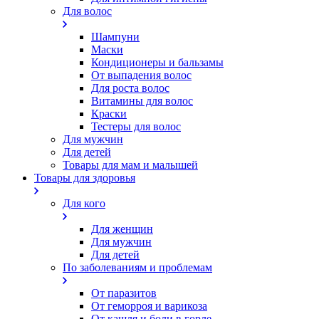
Для волос
Шампуни
Маски
Кондиционеры и бальзамы
От выпадения волос
Для роста волос
Витамины для волос
Краски
Тестеры для волос
Для мужчин
Для детей
Товары для мам и малышей
Товары для здоровья
Для кого
Для женщин
Для мужчин
Для детей
По заболеваниям и проблемам
От паразитов
Oт геморроя и варикоза
От кашля и боли в горле