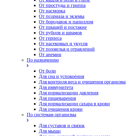
От простуды и гриппа
От насморка
Oт псориаза и экземы
От бородавок и папиллом
От прыщей и постакне
От рубцов и шрамов
От герпеса
От насекомых и укусов
От похмелья и отравлений
От анемии
По назначению
От боли
Для сна и успокоения
Для контроля веса и очищения организма
Для иммунитета
Для нормализации давления
Для пищеварения
Для нормализации сахара в крови
Для очищения крови
По системам организма
Для суставов и связок
Для мышц