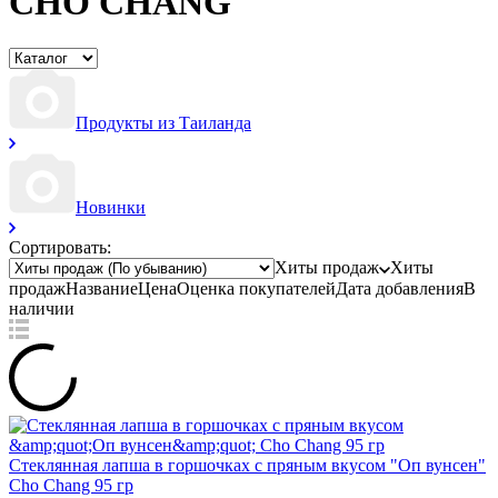
CHO CHANG
Продукты из Таиланда
Новинки
Сортировать:
Хиты продаж
Хиты
продаж
Название
Цена
Оценка
покупателей
Дата добавления
В
наличии
Стеклянная лапша в горшочках с пряным вкусом "Оп вунсен"
Cho Chang 95 гр