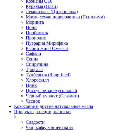
Коэнзим Q10
Куркума (Плай)
Лемонграсс (Цитронелла)
Масло семян подорожника (Псиллиум)
Моринга
Нони
Пробиотик
Прополис
Пуэрария Мирифика
Рыбий жир / Омега-3
Сафлор
Сенна
Спирулина
Трифала
Тунбергия (Rang Jued)
Хлорофилл
Цинк
Циссус четырехугольный
Черный кунжут (Сезамин)
Чеснок
Кокосовое и другие натуральные масла
Продукты, специи, напитки
Сладости
Чай, кофе, концентраты