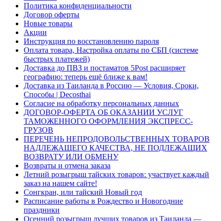
Политика конфиденциальности
Договор оферты
Новые товары
Акции
Инструкция по восстановлению пароля
Оплата товара, Настройка оплаты по СБП (системе
быстрых платежей)
Доставка до ПВЗ и постаматов 5Post расширяет
географию: теперь ещё ближе к вам!
Доставка из Таиланда в Россию — Условия, Сроки,
Способы | Decosthai
Согласие на обработку персональных данных
ДОГОВОР-ОФЕРТА ОБ ОКАЗАНИИ УСЛУГ
ТАМОЖЕННОГО ОФОРМЛЕНИЯ ЭКСПРЕСС-
ГРУЗОВ
ПЕРЕЧЕНЬ НЕПРОДОВОЛЬСТВЕННЫХ ТОВАРОВ
НАДЛЕЖАЩЕГО КАЧЕСТВА, НЕ ПОДЛЕЖАЩИХ
ВОЗВРАТУ ИЛИ ОБМЕНУ
Возвраты и отмена заказа
Летний розыгрыш тайских товаров: участвует каждый
заказ на нашем сайте!
Сонгкран, или тайский Новый год
Расписание работы в Рождество и Новогодние
праздники
Осенний розыгрыш лучших товаров из Таиланда —