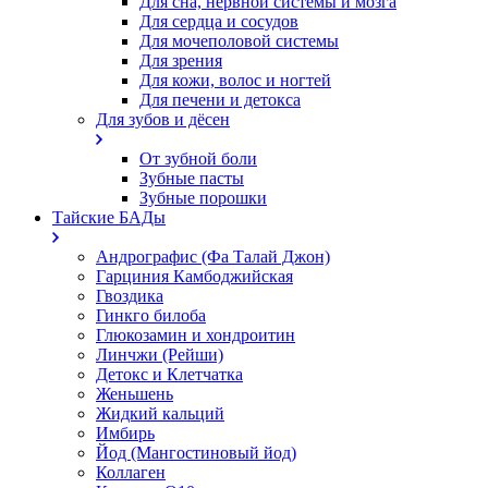
Для сна, нервной системы и мозга
Для сердца и сосудов
Для мочеполовой системы
Для зрения
Для кожи, волос и ногтей
Для печени и детокса
Для зубов и дёсен
От зубной боли
Зубные пасты
Зубные порошки
Тайские БАДы
Андрографис (Фа Талай Джон)
Гарциния Камбоджийская
Гвоздика
Гинкго билоба
Глюкозамин и хондроитин
Линчжи (Рейши)
Детокс и Клетчатка
Женьшень
Жидкий кальций
Имбирь
Йод (Мангостиновый йод)
Коллаген