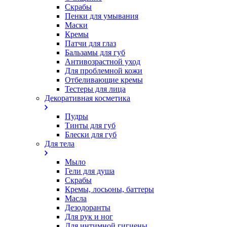
Скрабы
Пенки для умывания
Маски
Кремы
Патчи для глаз
Бальзамы для губ
Антивозрастной уход
Для проблемной кожи
Oтбеливающие кремы
Тестеры для лица
Декоративная косметика
Пудры
Тинты для губ
Блески для губ
Для тела
Мыло
Гели для душа
Скрабы
Кремы, лосьоны, баттеры
Масла
Дезодоранты
Для рук и ног
Для интимной гигиены