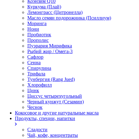
Коэнзим Q10
Куркума (Плай)
Лемонграсс (Цитронелла)
Масло семян подорожника (Псиллиум)
Моринга
Нони
Пробиотик
Прополис
Пуэрария Мирифика
Рыбий жир / Омега-3
Сафлор
Сенна
Спирулина
Трифала
Тунбергия (Rang Jued)
Хлорофилл
Цинк
Циссус четырехугольный
Черный кунжут (Сезамин)
Чеснок
Кокосовое и другие натуральные масла
Продукты, специи, напитки
Сладости
Чай, кофе, концентраты