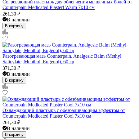
Согревающий пластырь для облегчения мышечных болей от
Counterpain Medicated Plasterl Warm 7x10 см
261,30
₽
В наличии
В корзину
Разогревающая мазь Counterpain, Analgesic Balm (Methyl
Salicylate, Menthol, Eugenol), 60 гр
371,30
₽
В наличии
В корзину
Охлаждающий пластырь с обезбаливающим эффектом от
Counterpain Medicated Plaster Cool 7x10 см
261,30
₽
В наличии
В корзину