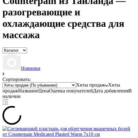
Counterpain из Таиланда —
разогревающие и
охлаждающие средства для
массажа
Новинки
Сортировать:
Хиты продаж
Хиты
продаж
Название
Цена
Оценка
покупателей
Дата добавления
В
наличии