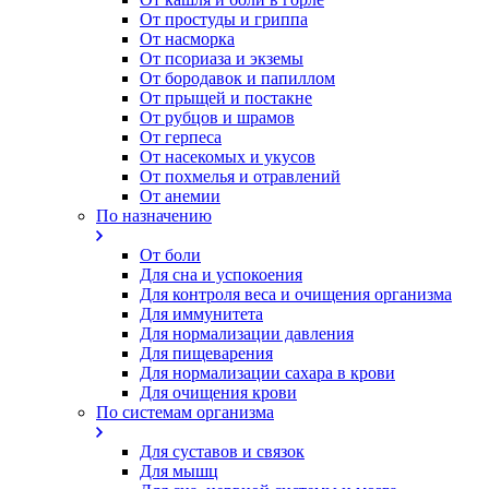
От простуды и гриппа
От насморка
Oт псориаза и экземы
От бородавок и папиллом
От прыщей и постакне
От рубцов и шрамов
От герпеса
От насекомых и укусов
От похмелья и отравлений
От анемии
По назначению
От боли
Для сна и успокоения
Для контроля веса и очищения организма
Для иммунитета
Для нормализации давления
Для пищеварения
Для нормализации сахара в крови
Для очищения крови
По системам организма
Для суставов и связок
Для мышц