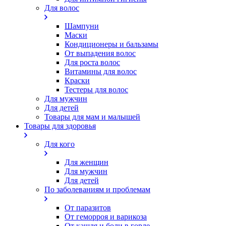
Для волос
Шампуни
Маски
Кондиционеры и бальзамы
От выпадения волос
Для роста волос
Витамины для волос
Краски
Тестеры для волос
Для мужчин
Для детей
Товары для мам и малышей
Товары для здоровья
Для кого
Для женщин
Для мужчин
Для детей
По заболеваниям и проблемам
От паразитов
Oт геморроя и варикоза
От кашля и боли в горле