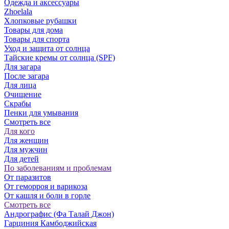
Одежда и аксессуары
Zhoelala
Хлопковые рубашки
Товары для дома
Товары для спорта
Уход и защита от солнца
Тайские кремы от солнца (SPF)
Для загара
После загара
Для лица
Очищение
Скрабы
Пенки для умывания
Смотреть все
Для кого
Для женщин
Для мужчин
Для детей
По заболеваниям и проблемам
От паразитов
Oт геморроя и варикоза
От кашля и боли в горле
Смотреть все
Андрографис (Фа Талай Джон)
Гарциния Камбоджийская