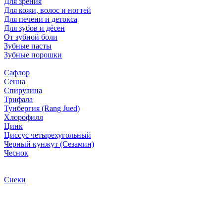
Для зрения
Для кожи, волос и ногтей
Для печени и детокса
Для зубов и дёсен
От зубной боли
Зубные пасты
Зубные порошки
Сафлор
Сенна
Спирулина
Трифала
Тунбергия (Rang Jued)
Хлорофилл
Цинк
Циссус четырехугольный
Черный кунжут (Сезамин)
Чеснок
Снеки