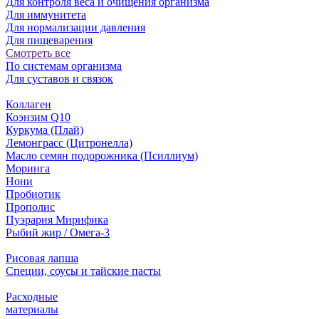
Для контроля веса и очищения организма
Для иммунитета
Для нормализации давления
Для пищеварения
Смотреть все
По системам организма
Для суставов и связок
Коллаген
Коэнзим Q10
Куркума (Плай)
Лемонграсс (Цитронелла)
Масло семян подорожника (Псиллиум)
Моринга
Нони
Пробиотик
Прополис
Пуэрария Мирифика
Рыбий жир / Омега-3
Рисовая лапша
Специи, соусы и тайские пасты
Расходные
материалы