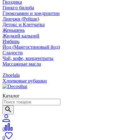
Гвоздика
Гинкго билоба
Глюкозамин и хондроитин
Линчжи (Рейши)
Детокс и Клетчатка
Женьшень
Жидкий кальций
Имбирь
Йод (Мангостиновый йод)
Сладости
Чай, кофе, концентраты
Массажные масла
Zhoelala
Хлопковые рубашки
Каталог
0
0