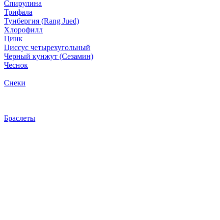
Спирулина
Трифала
Тунбергия (Rang Jued)
Хлорофилл
Цинк
Циссус четырехугольный
Черный кунжут (Сезамин)
Чеснок
Снеки
Браслеты