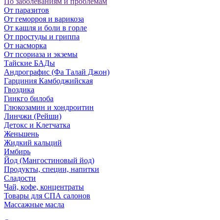
По заболеваниям и проблемам
От паразитов
Oт геморроя и варикоза
От кашля и боли в горле
От простуды и гриппа
От насморка
Oт псориаза и экземы
Тайские БАДы
Андрографис (Фа Талай Джон)
Гарциния Камбоджийская
Гвоздика
Гинкго билоба
Глюкозамин и хондроитин
Линчжи (Рейши)
Детокс и Клетчатка
Женьшень
Жидкий кальций
Имбирь
Йод (Мангостиновый йод)
Продукты, специи, напитки
Сладости
Чай, кофе, концентраты
Товары для СПА салонов
Массажные масла