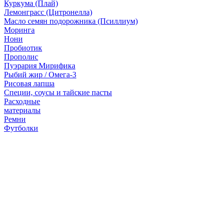
Куркума (Плай)
Лемонграсс (Цитронелла)
Масло семян подорожника (Псиллиум)
Моринга
Нони
Пробиотик
Прополис
Пуэрария Мирифика
Рыбий жир / Омега-3
Рисовая лапша
Специи, соусы и тайские пасты
Расходные
материалы
Ремни
Футболки