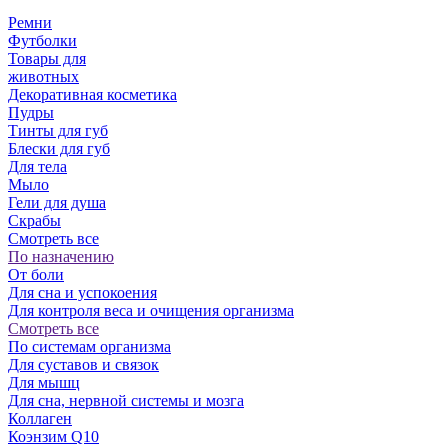
Ремни
Футболки
Товары для
животных
Декоративная косметика
Пудры
Тинты для губ
Блески для губ
Для тела
Мыло
Гели для душа
Скрабы
Смотреть все
По назначению
От боли
Для сна и успокоения
Для контроля веса и очищения организма
Смотреть все
По системам организма
Для суставов и связок
Для мышц
Для сна, нервной системы и мозга
Коллаген
Коэнзим Q10