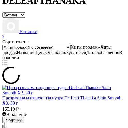
DELEAFTHANAKA
Новинки
Сортировать:
Хиты продаж
Хиты
продаж
Название
Цена
Оценка
покупателей
Дата добавления
В
наличии
Прозрачная матирующая пудра De Leaf Thanaka Satin Smooth
X3, 30 г
165,10
₽
В наличии
В корзину