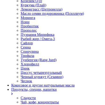
Коэнзим Q10
Куркума (Плай)
Лемонграсс (Цитронелла)
Масло семян подорожника (Псиллиум)
Моринга
Нони
Пробиотик
Прополис
Пуэрария Мирифика
Рыбий жир / Омега-3
Сафлор
Сенна
Спирулина
Трифала
Тунбергия (Rang Jued)
Хлорофилл
Цинк
Циссус четырехугольный
Черный кунжут (Сезамин)
Чеснок
Кокосовое и другие натуральные масла
Продукты, специи, напитки
Сладости
Чай, кофе, концентраты