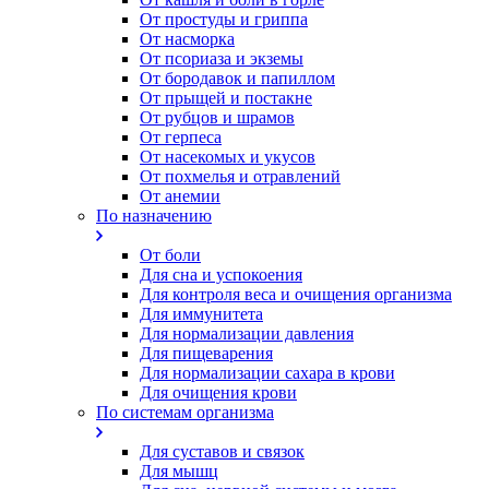
От простуды и гриппа
От насморка
Oт псориаза и экземы
От бородавок и папиллом
От прыщей и постакне
От рубцов и шрамов
От герпеса
От насекомых и укусов
От похмелья и отравлений
От анемии
По назначению
От боли
Для сна и успокоения
Для контроля веса и очищения организма
Для иммунитета
Для нормализации давления
Для пищеварения
Для нормализации сахара в крови
Для очищения крови
По системам организма
Для суставов и связок
Для мышц