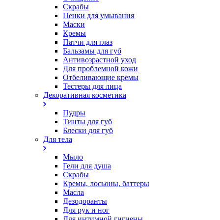
Скрабы
Пенки для умывания
Маски
Кремы
Патчи для глаз
Бальзамы для губ
Антивозрастной уход
Для проблемной кожи
Oтбеливающие кремы
Тестеры для лица
Декоративная косметика
Пудры
Тинты для губ
Блески для губ
Для тела
Мыло
Гели для душа
Скрабы
Кремы, лосьоны, баттеры
Масла
Дезодоранты
Для рук и ног
Для интимной гигиены