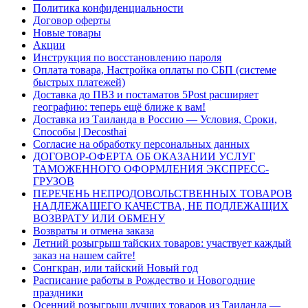
Политика конфиденциальности
Договор оферты
Новые товары
Акции
Инструкция по восстановлению пароля
Оплата товара, Настройка оплаты по СБП (системе
быстрых платежей)
Доставка до ПВЗ и постаматов 5Post расширяет
географию: теперь ещё ближе к вам!
Доставка из Таиланда в Россию — Условия, Сроки,
Способы | Decosthai
Согласие на обработку персональных данных
ДОГОВОР-ОФЕРТА ОБ ОКАЗАНИИ УСЛУГ
ТАМОЖЕННОГО ОФОРМЛЕНИЯ ЭКСПРЕСС-
ГРУЗОВ
ПЕРЕЧЕНЬ НЕПРОДОВОЛЬСТВЕННЫХ ТОВАРОВ
НАДЛЕЖАЩЕГО КАЧЕСТВА, НЕ ПОДЛЕЖАЩИХ
ВОЗВРАТУ ИЛИ ОБМЕНУ
Возвраты и отмена заказа
Летний розыгрыш тайских товаров: участвует каждый
заказ на нашем сайте!
Сонгкран, или тайский Новый год
Расписание работы в Рождество и Новогодние
праздники
Осенний розыгрыш лучших товаров из Таиланда —