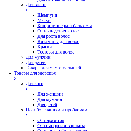
Для волос
Шампуни
Маски
Кондиционеры и бальзамы
От выпадения волос
Для роста волос
Витамины для волос
Краски
Тестеры для волос
Для мужчин
Для детей
Товары для мам и малышей
Товары для здоровья
Для кого
Для женщин
Для мужчин
Для детей
По заболеваниям и проблемам
От паразитов
Oт геморроя и варикоза
От кашля и боли в горле