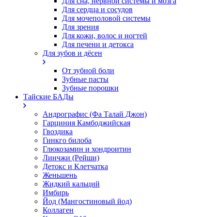
Для сна, нервной системы и мозга
Для сердца и сосудов
Для мочеполовой системы
Для зрения
Для кожи, волос и ногтей
Для печени и детокса
Для зубов и дёсен
От зубной боли
Зубные пасты
Зубные порошки
Тайские БАДы
Андрографис (Фа Талай Джон)
Гарциния Камбоджийская
Гвоздика
Гинкго билоба
Глюкозамин и хондроитин
Линчжи (Рейши)
Детокс и Клетчатка
Женьшень
Жидкий кальций
Имбирь
Йод (Мангостиновый йод)
Коллаген