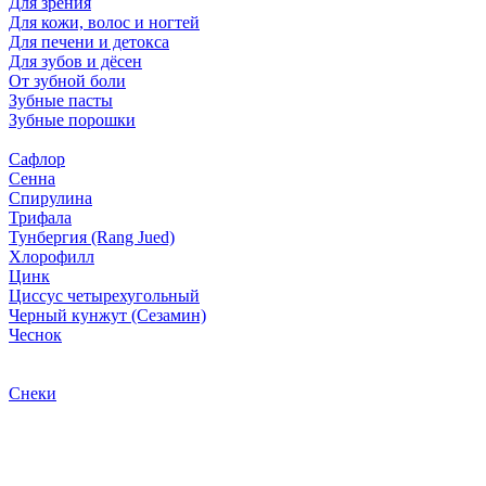
Для зрения
Для кожи, волос и ногтей
Для печени и детокса
Для зубов и дёсен
От зубной боли
Зубные пасты
Зубные порошки
Сафлор
Сенна
Спирулина
Трифала
Тунбергия (Rang Jued)
Хлорофилл
Цинк
Циссус четырехугольный
Черный кунжут (Сезамин)
Чеснок
Снеки