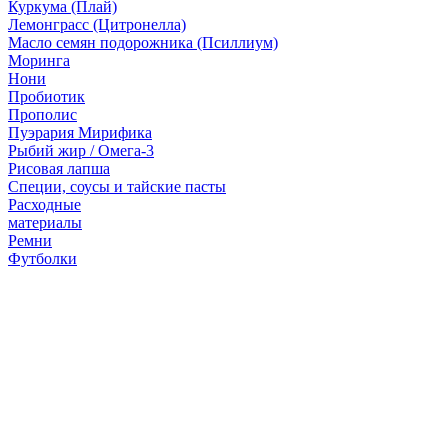
Куркума (Плай)
Лемонграсс (Цитронелла)
Масло семян подорожника (Псиллиум)
Моринга
Нони
Пробиотик
Прополис
Пуэрария Мирифика
Рыбий жир / Омега-3
Рисовая лапша
Специи, соусы и тайские пасты
Расходные
материалы
Ремни
Футболки