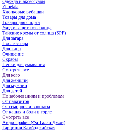
Одежда и аксессуары
Zhoelala
Хлопковые рубашки
Товары для дома
Товары для спорта
Уход и защита от солнца
Тайские кремы от солнца (SPF)
Для загара
После загара
Для лица
Очищение
Скрабы
Пенки для умывания
Смотреть все
Для кого
Для женщин
Для мужчин
Для детей
По заболеваниям и проблемам
От паразитов
Oт геморроя и варикоза
От кашля и боли в горле
Смотреть все
Андрографис (Фа Талай Джон)
Гарциния Камбоджийская