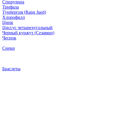
Спирулина
Трифала
Тунбергия (Rang Jued)
Хлорофилл
Цинк
Циссус четырехугольный
Черный кунжут (Сезамин)
Чеснок
Снеки
Браслеты