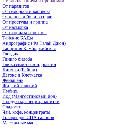
По заболеваниям и проблемам
От паразитов
Oт геморроя и варикоза
От кашля и боли в горле
От простуды и гриппа
От насморка
Oт псориаза и экземы
Тайские БАДы
Андрографис (Фа Талай Джон)
Гарциния Камбоджийская
Гвоздика
Гинкго билоба
Глюкозамин и хондроитин
Линчжи (Рейши)
Детокс и Клетчатка
Женьшень
Жидкий кальций
Имбирь
Йод (Мангостиновый йод)
Продукты, специи, напитки
Сладости
Чай, кофе, концентраты
Товары для СПА салонов
Массажные масла