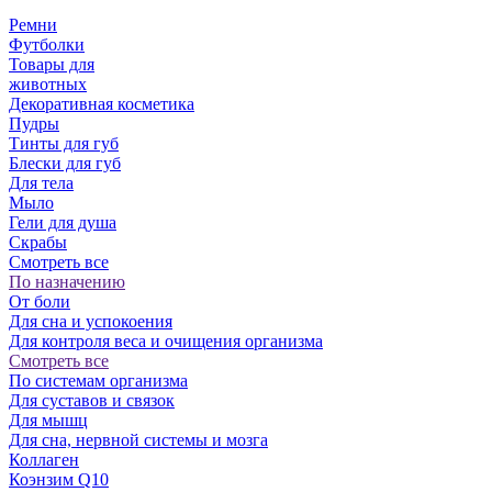
Ремни
Футболки
Товары для
животных
Декоративная косметика
Пудры
Тинты для губ
Блески для губ
Для тела
Мыло
Гели для душа
Скрабы
Смотреть все
По назначению
От боли
Для сна и успокоения
Для контроля веса и очищения организма
Смотреть все
По системам организма
Для суставов и связок
Для мышц
Для сна, нервной системы и мозга
Коллаген
Коэнзим Q10