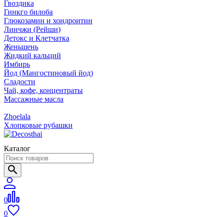
Гвоздика
Гинкго билоба
Глюкозамин и хондроитин
Линчжи (Рейши)
Детокс и Клетчатка
Женьшень
Жидкий кальций
Имбирь
Йод (Мангостиновый йод)
Сладости
Чай, кофе, концентраты
Массажные масла
Zhoelala
Хлопковые рубашки
Каталог
0
0