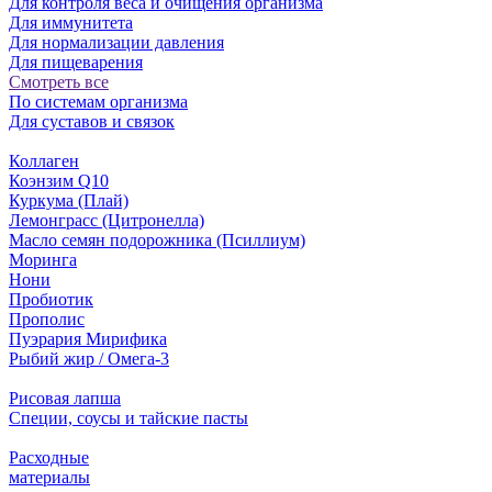
Для контроля веса и очищения организма
Для иммунитета
Для нормализации давления
Для пищеварения
Смотреть все
По системам организма
Для суставов и связок
Коллаген
Коэнзим Q10
Куркума (Плай)
Лемонграсс (Цитронелла)
Масло семян подорожника (Псиллиум)
Моринга
Нони
Пробиотик
Прополис
Пуэрария Мирифика
Рыбий жир / Омега-3
Рисовая лапша
Специи, соусы и тайские пасты
Расходные
материалы