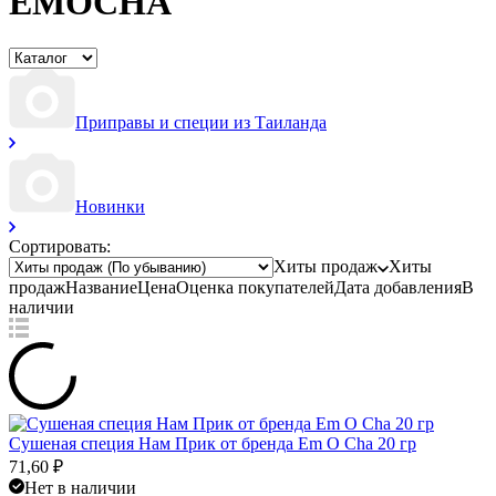
EMOCHA
Приправы и специи из Таиланда
Новинки
Сортировать:
Хиты продаж
Хиты
продаж
Название
Цена
Оценка
покупателей
Дата добавления
В
наличии
Сушеная специя Нам Прик от бренда Em O Cha 20 гр
71,60
₽
Нет в наличии