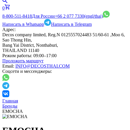
0
8-800-511-8418
Для России
+66 2 077 7330
(engl/thai)
Написать в Whatsapp
Написать в Telegram
Адрес:
Decos company limited, Reg.N 0125557024483 51/60-61 ,Moo 6,
Sao Thong Hin,
Bang Yai District, Nonthaburi,
THAILAND 11140
Режим работы:
09:00–17:00
Проложить маршрут
Email:
INFO@DECOSTHAI.COM
Соцсети и мессенджеры:
Главная
Бренды
EMOCHA