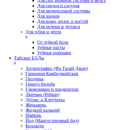
Для сна, нервной системы и мозга
Для сердца и сосудов
Для мочеполовой системы
Для зрения
Для кожи, волос и ногтей
Для печени и детокса
Для зубов и дёсен
От зубной боли
Зубные пасты
Зубные порошки
Тайские БАДы
Андрографис (Фа Талай Джон)
Гарциния Камбоджийская
Гвоздика
Гинкго билоба
Глюкозамин и хондроитин
Линчжи (Рейши)
Детокс и Клетчатка
Женьшень
Жидкий кальций
Имбирь
Йод (Мангостиновый йод)
Коллаген