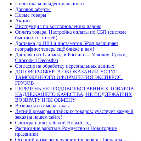
Политика конфиденциальности
Договор оферты
Новые товары
Акции
Инструкция по восстановлению пароля
Оплата товара, Настройка оплаты по СБП (системе
быстрых платежей)
Доставка до ПВЗ и постаматов 5Post расширяет
географию: теперь ещё ближе к вам!
Доставка из Таиланда в Россию — Условия, Сроки,
Способы | Decosthai
Согласие на обработку персональных данных
ДОГОВОР-ОФЕРТА ОБ ОКАЗАНИИ УСЛУГ
ТАМОЖЕННОГО ОФОРМЛЕНИЯ ЭКСПРЕСС-
ГРУЗОВ
ПЕРЕЧЕНЬ НЕПРОДОВОЛЬСТВЕННЫХ ТОВАРОВ
НАДЛЕЖАЩЕГО КАЧЕСТВА, НЕ ПОДЛЕЖАЩИХ
ВОЗВРАТУ ИЛИ ОБМЕНУ
Возвраты и отмена заказа
Летний розыгрыш тайских товаров: участвует каждый
заказ на нашем сайте!
Сонгкран, или тайский Новый год
Расписание работы в Рождество и Новогодние
праздники
Осенний розыгрыш лучших товаров из Таиланда —