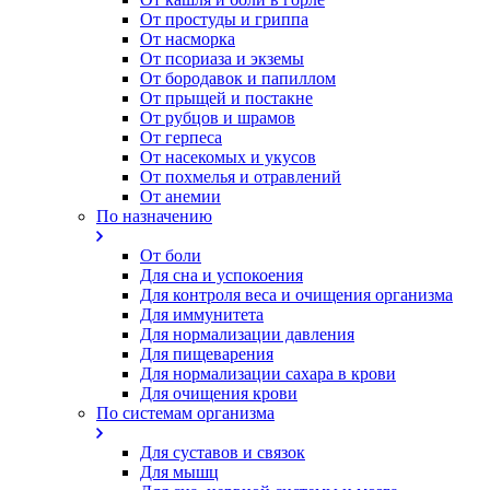
От простуды и гриппа
От насморка
Oт псориаза и экземы
От бородавок и папиллом
От прыщей и постакне
От рубцов и шрамов
От герпеса
От насекомых и укусов
От похмелья и отравлений
От анемии
По назначению
От боли
Для сна и успокоения
Для контроля веса и очищения организма
Для иммунитета
Для нормализации давления
Для пищеварения
Для нормализации сахара в крови
Для очищения крови
По системам организма
Для суставов и связок
Для мышц