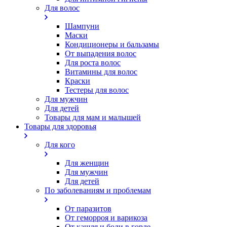
Для волос
Шампуни
Маски
Кондиционеры и бальзамы
От выпадения волос
Для роста волос
Витамины для волос
Краски
Тестеры для волос
Для мужчин
Для детей
Товары для мам и малышей
Товары для здоровья
Для кого
Для женщин
Для мужчин
Для детей
По заболеваниям и проблемам
От паразитов
Oт геморроя и варикоза
От кашля и боли в горле