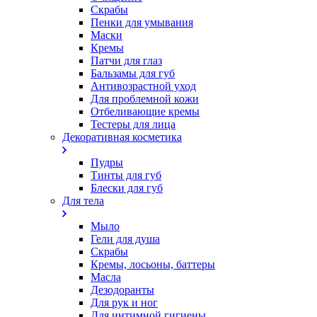
Скрабы
Пенки для умывания
Маски
Кремы
Патчи для глаз
Бальзамы для губ
Антивозрастной уход
Для проблемной кожи
Oтбеливающие кремы
Тестеры для лица
Декоративная косметика
Пудры
Тинты для губ
Блески для губ
Для тела
Мыло
Гели для душа
Скрабы
Кремы, лосьоны, баттеры
Масла
Дезодоранты
Для рук и ног
Для интимной гигиены