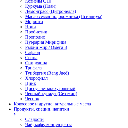
Коэнзим Q10
Куркума (Плай)
Лемонграсс (Цитронелла)
Масло семян подорожника (Псиллиум)
Моринга
Нони
Пробиотик
Прополис
Пуэрария Мирифика
Рыбий жир / Омега-3
Сафлор
Сенна
Спирулина
Трифала
Тунбергия (Rang Jued)
Хлорофилл
Цинк
Циссус четырехугольный
Черный кунжут (Сезамин)
Чеснок
Кокосовое и другие натуральные масла
Продукты, специи, напитки
Сладости
Чай, кофе, концентраты