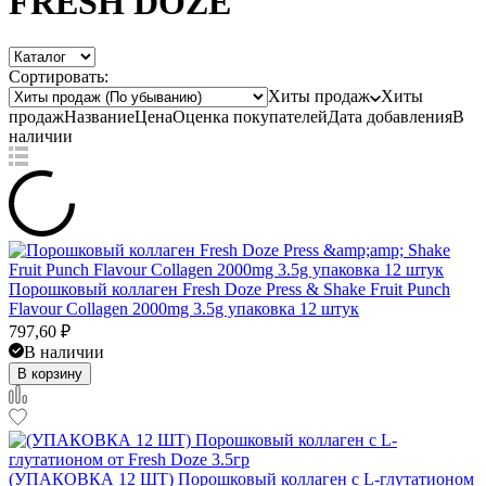
FRESH DOZE
Сортировать:
Хиты продаж
Хиты
продаж
Название
Цена
Оценка
покупателей
Дата добавления
В
наличии
Порошковый коллаген Fresh Doze Press & Shake Fruit Punch
Flavour Collagen 2000mg 3.5g упаковка 12 штук
797,60
₽
В наличии
В корзину
(УПАКОВКА 12 ШТ) Порошковый коллаген с L-глутатионом