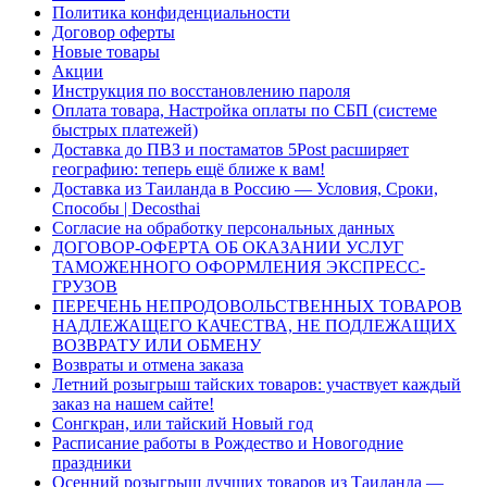
Политика конфиденциальности
Договор оферты
Новые товары
Акции
Инструкция по восстановлению пароля
Оплата товара, Настройка оплаты по СБП (системе
быстрых платежей)
Доставка до ПВЗ и постаматов 5Post расширяет
географию: теперь ещё ближе к вам!
Доставка из Таиланда в Россию — Условия, Сроки,
Способы | Decosthai
Согласие на обработку персональных данных
ДОГОВОР-ОФЕРТА ОБ ОКАЗАНИИ УСЛУГ
ТАМОЖЕННОГО ОФОРМЛЕНИЯ ЭКСПРЕСС-
ГРУЗОВ
ПЕРЕЧЕНЬ НЕПРОДОВОЛЬСТВЕННЫХ ТОВАРОВ
НАДЛЕЖАЩЕГО КАЧЕСТВА, НЕ ПОДЛЕЖАЩИХ
ВОЗВРАТУ ИЛИ ОБМЕНУ
Возвраты и отмена заказа
Летний розыгрыш тайских товаров: участвует каждый
заказ на нашем сайте!
Сонгкран, или тайский Новый год
Расписание работы в Рождество и Новогодние
праздники
Осенний розыгрыш лучших товаров из Таиланда —