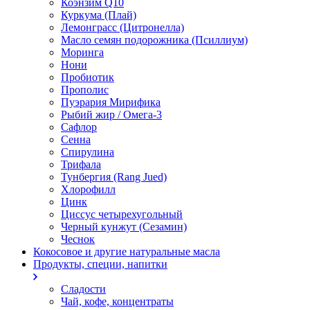
Коэнзим Q10
Куркума (Плай)
Лемонграсс (Цитронелла)
Масло семян подорожника (Псиллиум)
Моринга
Нони
Пробиотик
Прополис
Пуэрария Мирифика
Рыбий жир / Омега-3
Сафлор
Сенна
Спирулина
Трифала
Тунбергия (Rang Jued)
Хлорофилл
Цинк
Циссус четырехугольный
Черный кунжут (Сезамин)
Чеснок
Кокосовое и другие натуральные масла
Продукты, специи, напитки
Сладости
Чай, кофе, концентраты