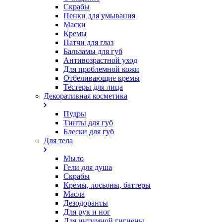
Скрабы
Пенки для умывания
Маски
Кремы
Патчи для глаз
Бальзамы для губ
Антивозрастной уход
Для проблемной кожи
Oтбеливающие кремы
Тестеры для лица
Декоративная косметика
Пудры
Тинты для губ
Блески для губ
Для тела
Мыло
Гели для душа
Скрабы
Кремы, лосьоны, баттеры
Масла
Дезодоранты
Для рук и ног
Для интимной гигиены