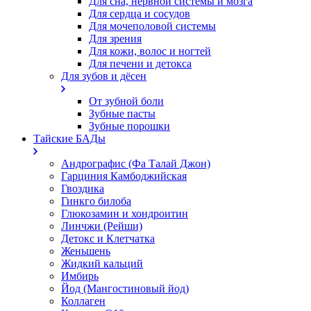
Для сна, нервной системы и мозга
Для сердца и сосудов
Для мочеполовой системы
Для зрения
Для кожи, волос и ногтей
Для печени и детокса
Для зубов и дёсен
От зубной боли
Зубные пасты
Зубные порошки
Тайские БАДы
Андрографис (Фа Талай Джон)
Гарциния Камбоджийская
Гвоздика
Гинкго билоба
Глюкозамин и хондроитин
Линчжи (Рейши)
Детокс и Клетчатка
Женьшень
Жидкий кальций
Имбирь
Йод (Мангостиновый йод)
Коллаген