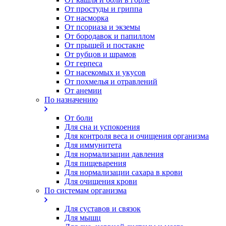
От простуды и гриппа
От насморка
Oт псориаза и экземы
От бородавок и папиллом
От прыщей и постакне
От рубцов и шрамов
От герпеса
От насекомых и укусов
От похмелья и отравлений
От анемии
По назначению
От боли
Для сна и успокоения
Для контроля веса и очищения организма
Для иммунитета
Для нормализации давления
Для пищеварения
Для нормализации сахара в крови
Для очищения крови
По системам организма
Для суставов и связок
Для мышц