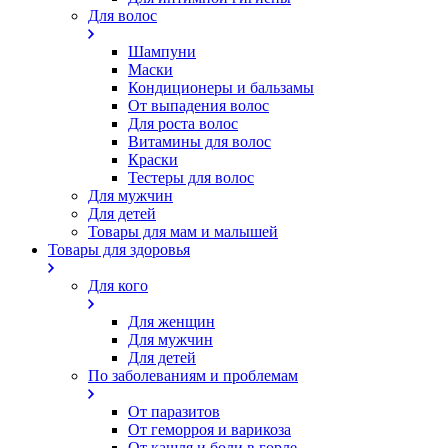
Для волос
Шампуни
Маски
Кондиционеры и бальзамы
От выпадения волос
Для роста волос
Витамины для волос
Краски
Тестеры для волос
Для мужчин
Для детей
Товары для мам и малышей
Товары для здоровья
Для кого
Для женщин
Для мужчин
Для детей
По заболеваниям и проблемам
От паразитов
Oт геморроя и варикоза
От кашля и боли в горле