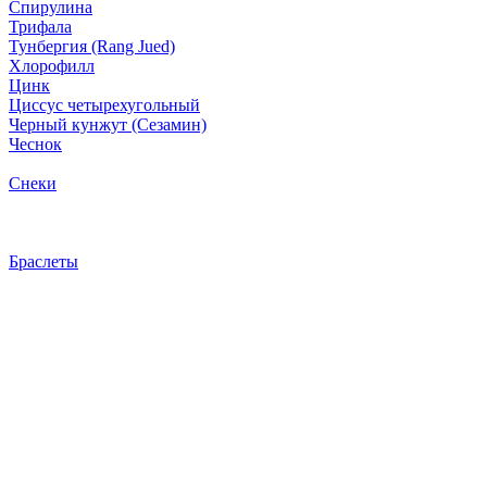
Спирулина
Трифала
Тунбергия (Rang Jued)
Хлорофилл
Цинк
Циссус четырехугольный
Черный кунжут (Сезамин)
Чеснок
Снеки
Браслеты