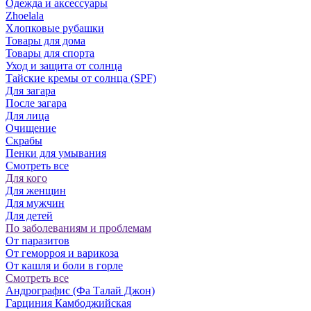
Одежда и аксессуары
Zhoelala
Хлопковые рубашки
Товары для дома
Товары для спорта
Уход и защита от солнца
Тайские кремы от солнца (SPF)
Для загара
После загара
Для лица
Очищение
Скрабы
Пенки для умывания
Смотреть все
Для кого
Для женщин
Для мужчин
Для детей
По заболеваниям и проблемам
От паразитов
Oт геморроя и варикоза
От кашля и боли в горле
Смотреть все
Андрографис (Фа Талай Джон)
Гарциния Камбоджийская