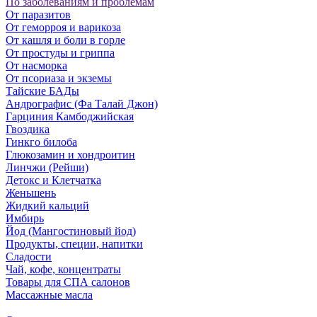
По заболеваниям и проблемам
От паразитов
Oт геморроя и варикоза
От кашля и боли в горле
От простуды и гриппа
От насморка
Oт псориаза и экземы
Тайские БАДы
Андрографис (Фа Талай Джон)
Гарциния Камбоджийская
Гвоздика
Гинкго билоба
Глюкозамин и хондроитин
Линчжи (Рейши)
Детокс и Клетчатка
Женьшень
Жидкий кальций
Имбирь
Йод (Мангостиновый йод)
Продукты, специи, напитки
Сладости
Чай, кофе, концентраты
Товары для СПА салонов
Массажные масла