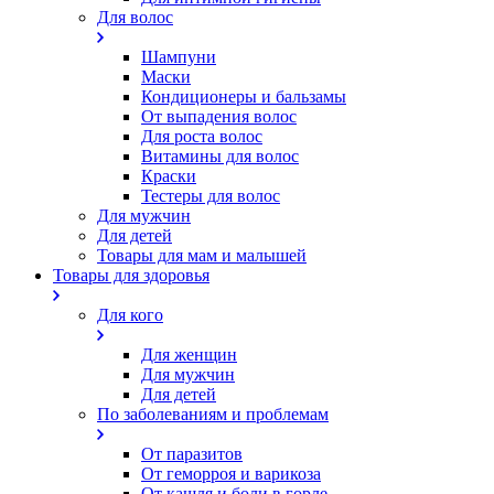
Для волос
Шампуни
Маски
Кондиционеры и бальзамы
От выпадения волос
Для роста волос
Витамины для волос
Краски
Тестеры для волос
Для мужчин
Для детей
Товары для мам и малышей
Товары для здоровья
Для кого
Для женщин
Для мужчин
Для детей
По заболеваниям и проблемам
От паразитов
Oт геморроя и варикоза
От кашля и боли в горле