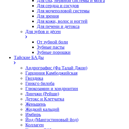
Для сна, нервной системы и мозга
Для сердца и сосудов
Для мочеполовой системы
Для зрения
Для кожи, волос и ногтей
Для печени и детокса
Для зубов и дёсен
От зубной боли
Зубные пасты
Зубные порошки
Тайские БАДы
Андрографис (Фа Талай Джон)
Гарциния Камбоджийская
Гвоздика
Гинкго билоба
Глюкозамин и хондроитин
Линчжи (Рейши)
Детокс и Клетчатка
Женьшень
Жидкий кальций
Имбирь
Йод (Мангостиновый йод)
Коллаген