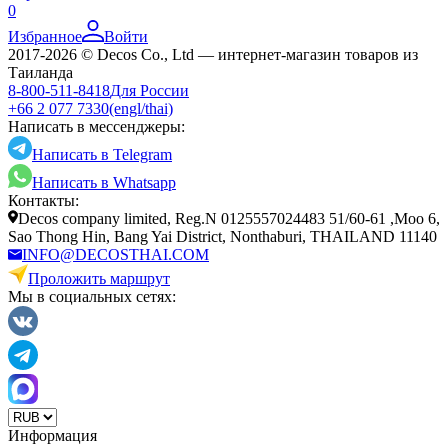
0
Избранное
Войти
2017-2026 © Decos Co., Ltd — интернет-магазин товаров из
Таиланда
8-800-511-8418
Для России
+66 2 077 7330
(engl/thai)
Написать в мессенджеры:
Написать в Telegram
Написать в Whatsapp
Контакты:
Decos company limited, Reg.N 0125557024483 51/60-61 ,Moo 6,
Sao Thong Hin, Bang Yai District, Nonthaburi, THAILAND 11140
INFO@DECOSTHAI.COM
Проложить маршрут
Мы в социальных сетях:
Информация