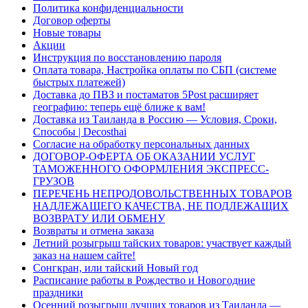
Политика конфиденциальности
Договор оферты
Новые товары
Акции
Инструкция по восстановлению пароля
Оплата товара, Настройка оплаты по СБП (системе
быстрых платежей)
Доставка до ПВЗ и постаматов 5Post расширяет
географию: теперь ещё ближе к вам!
Доставка из Таиланда в Россию — Условия, Сроки,
Способы | Decosthai
Согласие на обработку персональных данных
ДОГОВОР-ОФЕРТА ОБ ОКАЗАНИИ УСЛУГ
ТАМОЖЕННОГО ОФОРМЛЕНИЯ ЭКСПРЕСС-
ГРУЗОВ
ПЕРЕЧЕНЬ НЕПРОДОВОЛЬСТВЕННЫХ ТОВАРОВ
НАДЛЕЖАЩЕГО КАЧЕСТВА, НЕ ПОДЛЕЖАЩИХ
ВОЗВРАТУ ИЛИ ОБМЕНУ
Возвраты и отмена заказа
Летний розыгрыш тайских товаров: участвует каждый
заказ на нашем сайте!
Сонгкран, или тайский Новый год
Расписание работы в Рождество и Новогодние
праздники
Осенний розыгрыш лучших товаров из Таиланда —