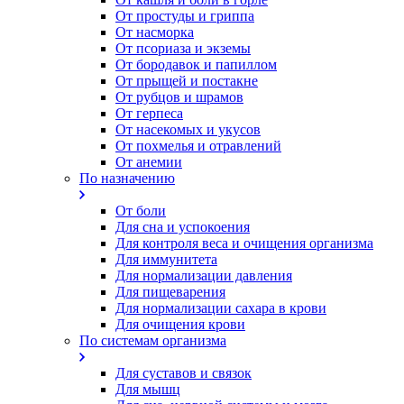
От простуды и гриппа
От насморка
Oт псориаза и экземы
От бородавок и папиллом
От прыщей и постакне
От рубцов и шрамов
От герпеса
От насекомых и укусов
От похмелья и отравлений
От анемии
По назначению
От боли
Для сна и успокоения
Для контроля веса и очищения организма
Для иммунитета
Для нормализации давления
Для пищеварения
Для нормализации сахара в крови
Для очищения крови
По системам организма
Для суставов и связок
Для мышц