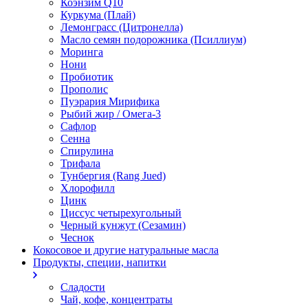
Коэнзим Q10
Куркума (Плай)
Лемонграсс (Цитронелла)
Масло семян подорожника (Псиллиум)
Моринга
Нони
Пробиотик
Прополис
Пуэрария Мирифика
Рыбий жир / Омега-3
Сафлор
Сенна
Спирулина
Трифала
Тунбергия (Rang Jued)
Хлорофилл
Цинк
Циссус четырехугольный
Черный кунжут (Сезамин)
Чеснок
Кокосовое и другие натуральные масла
Продукты, специи, напитки
Сладости
Чай, кофе, концентраты