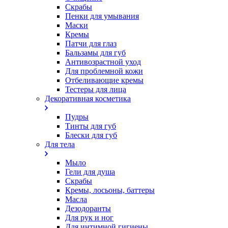
Скрабы
Пенки для умывания
Маски
Кремы
Патчи для глаз
Бальзамы для губ
Антивозрастной уход
Для проблемной кожи
Oтбеливающие кремы
Тестеры для лица
Декоративная косметика
Пудры
Тинты для губ
Блески для губ
Для тела
Мыло
Гели для душа
Скрабы
Кремы, лосьоны, баттеры
Масла
Дезодоранты
Для рук и ног
Для интимной гигиены