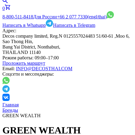
0
8-800-511-8418
Для России
+66 2 077 7330
(engl/thai)
Написать в Whatsapp
Написать в Telegram
Адрес:
Decos company limited, Reg.N 0125557024483 51/60-61 ,Moo 6,
Sao Thong Hin,
Bang Yai District, Nonthaburi,
THAILAND 11140
Режим работы:
09:00–17:00
Проложить маршрут
Email:
INFO@DECOSTHAI.COM
Соцсети и мессенджеры:
Главная
Бренды
GREEN WEALTH
GREEN WEALTH