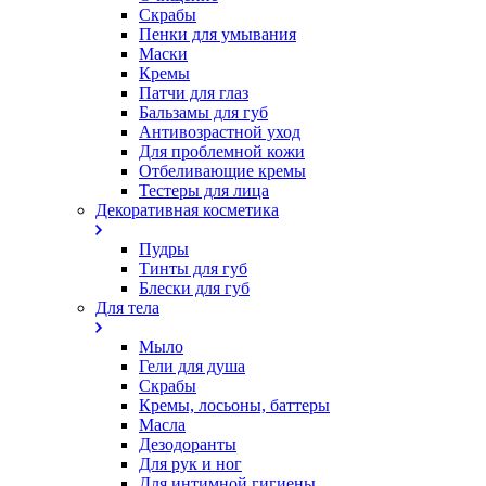
Скрабы
Пенки для умывания
Маски
Кремы
Патчи для глаз
Бальзамы для губ
Антивозрастной уход
Для проблемной кожи
Oтбеливающие кремы
Тестеры для лица
Декоративная косметика
Пудры
Тинты для губ
Блески для губ
Для тела
Мыло
Гели для душа
Скрабы
Кремы, лосьоны, баттеры
Масла
Дезодоранты
Для рук и ног
Для интимной гигиены