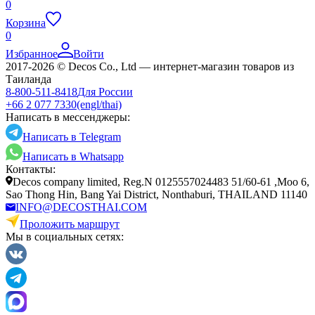
0
Корзина
0
Избранное
Войти
2017-2026 © Decos Co., Ltd — интернет-магазин товаров из
Таиланда
8-800-511-8418
Для России
+66 2 077 7330
(engl/thai)
Написать в мессенджеры:
Написать в Telegram
Написать в Whatsapp
Контакты:
Decos company limited, Reg.N 0125557024483 51/60-61 ,Moo 6,
Sao Thong Hin, Bang Yai District, Nonthaburi, THAILAND 11140
INFO@DECOSTHAI.COM
Проложить маршрут
Мы в социальных сетях: