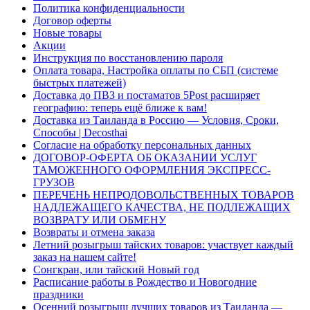
Политика конфиденциальности
Договор оферты
Новые товары
Акции
Инструкция по восстановлению пароля
Оплата товара, Настройка оплаты по СБП (системе
быстрых платежей)
Доставка до ПВЗ и постаматов 5Post расширяет
географию: теперь ещё ближе к вам!
Доставка из Таиланда в Россию — Условия, Сроки,
Способы | Decosthai
Согласие на обработку персональных данных
ДОГОВОР-ОФЕРТА ОБ ОКАЗАНИИ УСЛУГ
ТАМОЖЕННОГО ОФОРМЛЕНИЯ ЭКСПРЕСС-
ГРУЗОВ
ПЕРЕЧЕНЬ НЕПРОДОВОЛЬСТВЕННЫХ ТОВАРОВ
НАДЛЕЖАЩЕГО КАЧЕСТВА, НЕ ПОДЛЕЖАЩИХ
ВОЗВРАТУ ИЛИ ОБМЕНУ
Возвраты и отмена заказа
Летний розыгрыш тайских товаров: участвует каждый
заказ на нашем сайте!
Сонгкран, или тайский Новый год
Расписание работы в Рождество и Новогодние
праздники
Осенний розыгрыш лучших товаров из Таиланда —