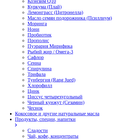
Коэнзим Q10
Куркума (Плай)
Лемонграсс (Цитронелла)
Масло семян подорожника (Псиллиум)
Моринга
Нони
Пробиотик
Прополис
Пуэрария Мирифика
Рыбий жир / Омега-3
Сафлор
Сенна
Спирулина
Трифала
Тунбергия (Rang Jued)
Хлорофилл
Цинк
Циссус четырехугольный
Черный кунжут (Сезамин)
Чеснок
Кокосовое и другие натуральные масла
Продукты, специи, напитки
Сладости
Чай, кофе, концентраты