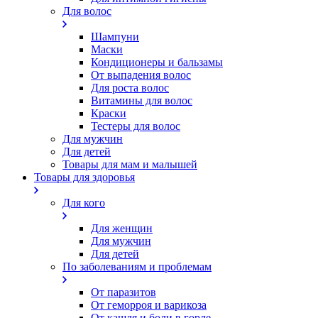
Для волос
Шампуни
Маски
Кондиционеры и бальзамы
От выпадения волос
Для роста волос
Витамины для волос
Краски
Тестеры для волос
Для мужчин
Для детей
Товары для мам и малышей
Товары для здоровья
Для кого
Для женщин
Для мужчин
Для детей
По заболеваниям и проблемам
От паразитов
Oт геморроя и варикоза
От кашля и боли в горле