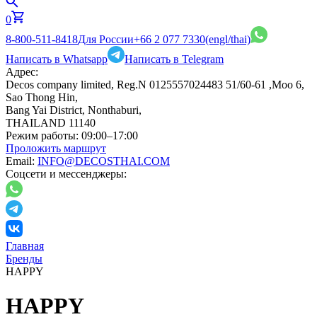
0
8-800-511-8418
Для России
+66 2 077 7330
(engl/thai)
Написать в Whatsapp
Написать в Telegram
Адрес:
Decos company limited, Reg.N 0125557024483 51/60-61 ,Moo 6,
Sao Thong Hin,
Bang Yai District, Nonthaburi,
THAILAND 11140
Режим работы:
09:00–17:00
Проложить маршрут
Email:
INFO@DECOSTHAI.COM
Соцсети и мессенджеры:
Главная
Бренды
HAPPY
HAPPY