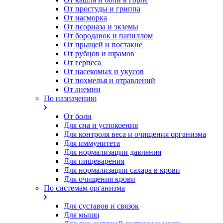
От простуды и гриппа
От насморка
Oт псориаза и экземы
От бородавок и папиллом
От прыщей и постакне
От рубцов и шрамов
От герпеса
От насекомых и укусов
От похмелья и отравлений
От анемии
По назначению
От боли
Для сна и успокоения
Для контроля веса и очищения организма
Для иммунитета
Для нормализации давления
Для пищеварения
Для нормализации сахара в крови
Для очищения крови
По системам организма
Для суставов и связок
Для мышц