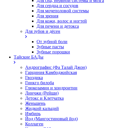
Для сна, нервной системы и мозга
Для сердца и сосудов
Для мочеполовой системы
Для зрения
Для кожи, волос и ногтей
Для печени и детокса
Для зубов и дёсен
От зубной боли
Зубные пасты
Зубные порошки
Тайские БАДы
Андрографис (Фа Талай Джон)
Гарциния Камбоджийская
Гвоздика
Гинкго билоба
Глюкозамин и хондроитин
Линчжи (Рейши)
Детокс и Клетчатка
Женьшень
Жидкий кальций
Имбирь
Йод (Мангостиновый йод)
Коллаген