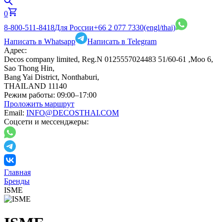
0
8-800-511-8418
Для России
+66 2 077 7330
(engl/thai)
Написать в Whatsapp
Написать в Telegram
Адрес:
Decos company limited, Reg.N 0125557024483 51/60-61 ,Moo 6,
Sao Thong Hin,
Bang Yai District, Nonthaburi,
THAILAND 11140
Режим работы:
09:00–17:00
Проложить маршрут
Email:
INFO@DECOSTHAI.COM
Соцсети и мессенджеры:
Главная
Бренды
ISME