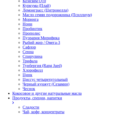
Коэнзим Q10
Куркума (Плай)
Лемонграсс (Цитронелла)
Масло семян подорожника (Псиллиум)
Моринга
Нони
Пробиотик
Прополис
Пуэрария Мирифика
Рыбий жир / Омега-3
Сафлор
Сенна
Спирулина
Трифала
Тунбергия (Rang Jued)
Хлорофилл
Цинк
Циссус четырехугольный
Черный кунжут (Сезамин)
Чеснок
Кокосовое и другие натуральные масла
Продукты, специи, напитки
Сладости
Чай, кофе, концентраты