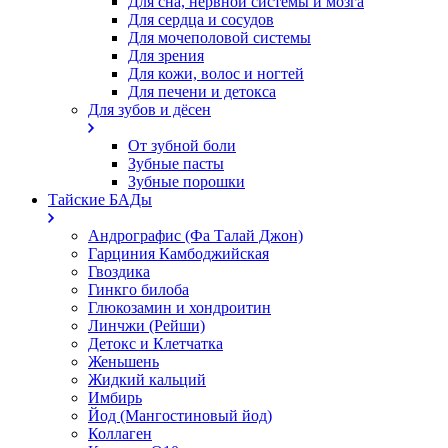
Для сна, нервной системы и мозга
Для сердца и сосудов
Для мочеполовой системы
Для зрения
Для кожи, волос и ногтей
Для печени и детокса
Для зубов и дёсен
От зубной боли
Зубные пасты
Зубные порошки
Тайские БАДы
Андрографис (Фа Талай Джон)
Гарциния Камбоджийская
Гвоздика
Гинкго билоба
Глюкозамин и хондроитин
Линчжи (Рейши)
Детокс и Клетчатка
Женьшень
Жидкий кальций
Имбирь
Йод (Мангостиновый йод)
Коллаген