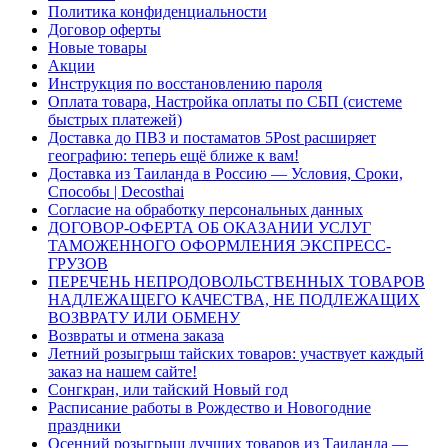
Политика конфиденциальности
Договор оферты
Новые товары
Акции
Инструкция по восстановлению пароля
Оплата товара, Настройка оплаты по СБП (системе
быстрых платежей)
Доставка до ПВЗ и постаматов 5Post расширяет
географию: теперь ещё ближе к вам!
Доставка из Таиланда в Россию — Условия, Сроки,
Способы | Decosthai
Согласие на обработку персональных данных
ДОГОВОР-ОФЕРТА ОБ ОКАЗАНИИ УСЛУГ
ТАМОЖЕННОГО ОФОРМЛЕНИЯ ЭКСПРЕСС-
ГРУЗОВ
ПЕРЕЧЕНЬ НЕПРОДОВОЛЬСТВЕННЫХ ТОВАРОВ
НАДЛЕЖАЩЕГО КАЧЕСТВА, НЕ ПОДЛЕЖАЩИХ
ВОЗВРАТУ ИЛИ ОБМЕНУ
Возвраты и отмена заказа
Летний розыгрыш тайских товаров: участвует каждый
заказ на нашем сайте!
Сонгкран, или тайский Новый год
Расписание работы в Рождество и Новогодние
праздники
Осенний розыгрыш лучших товаров из Таиланда —