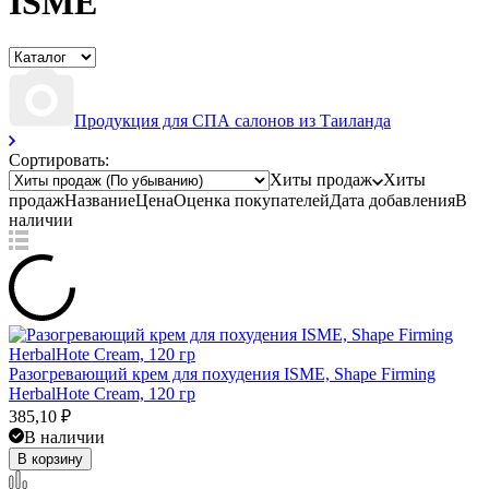
ISME
Продукция для СПА салонов из Таиланда
Сортировать:
Хиты продаж
Хиты
продаж
Название
Цена
Оценка
покупателей
Дата добавления
В
наличии
Разогревающий крем для похудения ISME, Shape Firming
HerbalHote Cream, 120 гр
385,10
₽
В наличии
В корзину