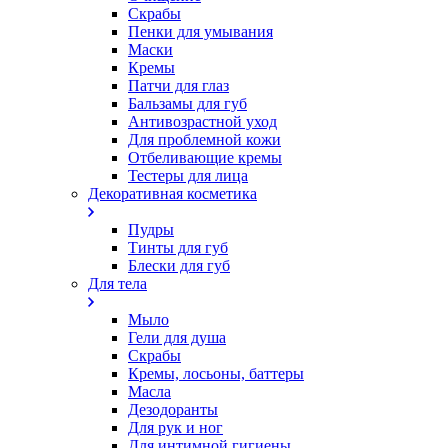
Скрабы
Пенки для умывания
Маски
Кремы
Патчи для глаз
Бальзамы для губ
Антивозрастной уход
Для проблемной кожи
Oтбеливающие кремы
Тестеры для лица
Декоративная косметика
Пудры
Тинты для губ
Блески для губ
Для тела
Мыло
Гели для душа
Скрабы
Кремы, лосьоны, баттеры
Масла
Дезодоранты
Для рук и ног
Для интимной гигиены