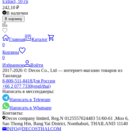
Extract, 10 гр
242,10
₽
В наличии
В корзину
Главная
Каталог
0
Корзина
0
Избранное
Войти
2017-2026 © Decos Co., Ltd — интернет-магазин товаров из
Таиланда
8-800-511-8418
Для России
+66 2 077 7330
(engl/thai)
Написать в мессенджеры:
Написать в Telegram
Написать в Whatsapp
Контакты:
Decos company limited, Reg.N 0125557024483 51/60-61 ,Moo 6,
Sao Thong Hin, Bang Yai District, Nonthaburi, THAILAND 11140
INFO@DECOSTHAI.COM