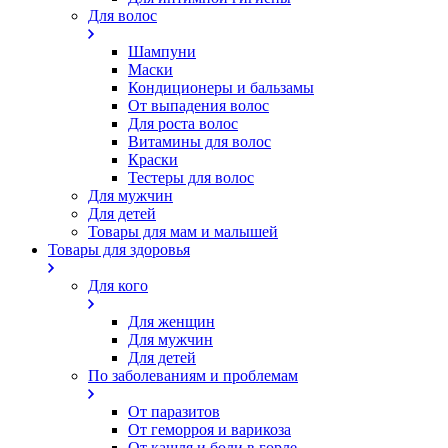
Для волос
Шампуни
Маски
Кондиционеры и бальзамы
От выпадения волос
Для роста волос
Витамины для волос
Краски
Тестеры для волос
Для мужчин
Для детей
Товары для мам и малышей
Товары для здоровья
Для кого
Для женщин
Для мужчин
Для детей
По заболеваниям и проблемам
От паразитов
Oт геморроя и варикоза
От кашля и боли в горле