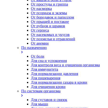
От простуды и гриппа
От насморка
Oт псориаза и экземы
От бородавок и папиллом
От прыщей и постакне
От рубцов и шрамов
От герпеса
От насекомых и укусов
От похмелья и отравлений
От анемии
По назначению
От боли
Для сна и успокоения
Для контроля веса и очищения организма
Для иммунитета
Для нормализации давления
Для пищеварения
Для нормализации сахара в крови
Для очищения крови
По системам организма
Для суставов и связок
Для мышц