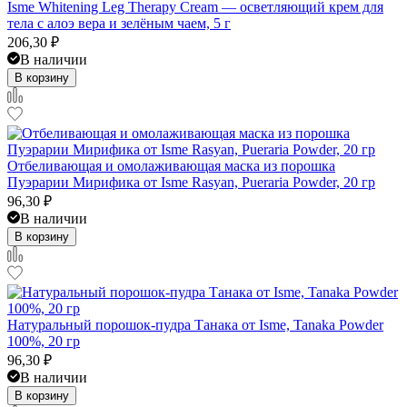
Isme Whitening Leg Therapy Cream — осветляющий крем для
тела с алоэ вера и зелёным чаем, 5 г
206,30
₽
В наличии
В корзину
Отбеливающая и омолаживающая маска из порошка
Пуэрарии Мирифика от Isme Rasyan, Pueraria Powder, 20 гр
96,30
₽
В наличии
В корзину
Натуральный порошок-пудра Танака от Isme, Tanaka Powder
100%, 20 гр
96,30
₽
В наличии
В корзину