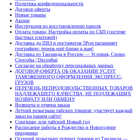
Политика конфиденциальности
Договор оферты
Новые товары
Акции
Инструкция по восстановлению пароля
Оплата товара, Настройка оплаты по СБП (системе
быстрых платежей)
Доставка до ПВЗ и постаматов 5Post расширяет
географию: теперь ещё ближе к вам!
Доставка из Таиланда в Россию — Условия, Сроки,
Способы | Decosthai
Согласие на обработку персональных данных
ДОГОВОР-ОФЕРТА ОБ ОКАЗАНИИ УСЛУГ
ТАМОЖЕННОГО ОФОРМЛЕНИЯ ЭКСПРЕСС-
ГРУЗОВ
ПЕРЕЧЕНЬ НЕПРОДОВОЛЬСТВЕННЫХ ТОВАРОВ
НАДЛЕЖАЩЕГО КАЧЕСТВА, НЕ ПОДЛЕЖАЩИХ
ВОЗВРАТУ ИЛИ ОБМЕНУ
Возвраты и отмена заказа
Летний розыгрыш тайских товаров: участвует каждый
заказ на нашем сайте!
Сонгкран, или тайский Новый год
Расписание работы в Рождество и Новогодние
праздники
Осенний розыгрыш лучших товаров из Таиланда —