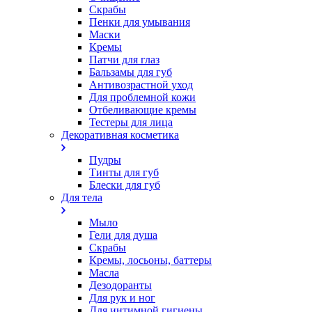
Скрабы
Пенки для умывания
Маски
Кремы
Патчи для глаз
Бальзамы для губ
Антивозрастной уход
Для проблемной кожи
Oтбеливающие кремы
Тестеры для лица
Декоративная косметика
Пудры
Тинты для губ
Блески для губ
Для тела
Мыло
Гели для душа
Скрабы
Кремы, лосьоны, баттеры
Масла
Дезодоранты
Для рук и ног
Для интимной гигиены