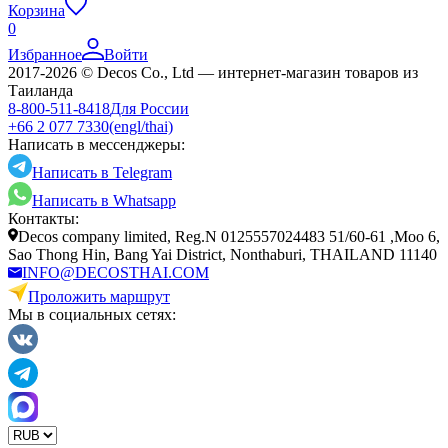
Корзина
0
Избранное
Войти
2017-2026 © Decos Co., Ltd — интернет-магазин товаров из
Таиланда
8-800-511-8418
Для России
+66 2 077 7330
(engl/thai)
Написать в мессенджеры:
Написать в Telegram
Написать в Whatsapp
Контакты:
Decos company limited, Reg.N 0125557024483 51/60-61 ,Moo 6,
Sao Thong Hin, Bang Yai District, Nonthaburi, THAILAND 11140
INFO@DECOSTHAI.COM
Проложить маршрут
Мы в социальных сетях: