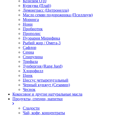
Коэнзим Q10
Куркума (Плай)
Лемонграсс (Цитронелла)
Масло семян подорожника (Псиллиум)
Моринга
Нони
Пробиотик
Прополис
Пуэрария Мирифика
Рыбий жир / Омега-3
Сафлор
Сенна
Спирулина
Трифала
Тунбергия (Rang Jued)
Хлорофилл
Цинк
Циссус четырехугольный
Черный кунжут (Сезамин)
Чеснок
Кокосовое и другие натуральные масла
Продукты, специи, напитки
Сладости
Чай, кофе, концентраты