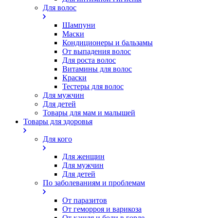
Для волос
Шампуни
Маски
Кондиционеры и бальзамы
От выпадения волос
Для роста волос
Витамины для волос
Краски
Тестеры для волос
Для мужчин
Для детей
Товары для мам и малышей
Товары для здоровья
Для кого
Для женщин
Для мужчин
Для детей
По заболеваниям и проблемам
От паразитов
Oт геморроя и варикоза
От кашля и боли в горле