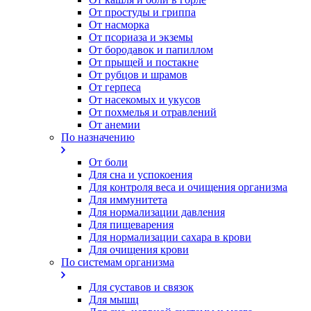
От простуды и гриппа
От насморка
Oт псориаза и экземы
От бородавок и папиллом
От прыщей и постакне
От рубцов и шрамов
От герпеса
От насекомых и укусов
От похмелья и отравлений
От анемии
По назначению
От боли
Для сна и успокоения
Для контроля веса и очищения организма
Для иммунитета
Для нормализации давления
Для пищеварения
Для нормализации сахара в крови
Для очищения крови
По системам организма
Для суставов и связок
Для мышц