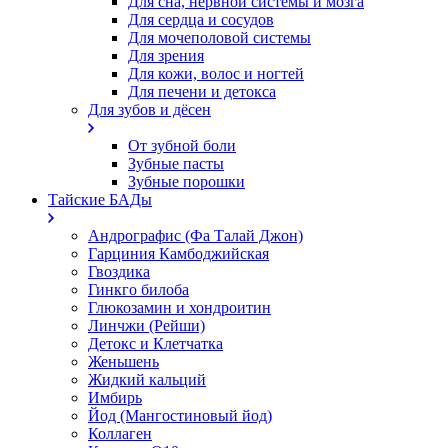
Для сна, нервной системы и мозга
Для сердца и сосудов
Для мочеполовой системы
Для зрения
Для кожи, волос и ногтей
Для печени и детокса
Для зубов и дёсен
От зубной боли
Зубные пасты
Зубные порошки
Тайские БАДы
Андрографис (Фа Талай Джон)
Гарциния Камбоджийская
Гвоздика
Гинкго билоба
Глюкозамин и хондроитин
Линчжи (Рейши)
Детокс и Клетчатка
Женьшень
Жидкий кальций
Имбирь
Йод (Мангостиновый йод)
Коллаген