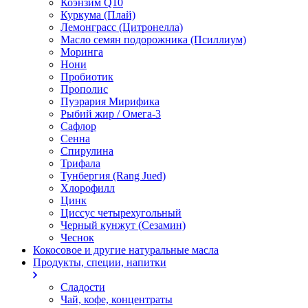
Коэнзим Q10
Куркума (Плай)
Лемонграсс (Цитронелла)
Масло семян подорожника (Псиллиум)
Моринга
Нони
Пробиотик
Прополис
Пуэрария Мирифика
Рыбий жир / Омега-3
Сафлор
Сенна
Спирулина
Трифала
Тунбергия (Rang Jued)
Хлорофилл
Цинк
Циссус четырехугольный
Черный кунжут (Сезамин)
Чеснок
Кокосовое и другие натуральные масла
Продукты, специи, напитки
Сладости
Чай, кофе, концентраты