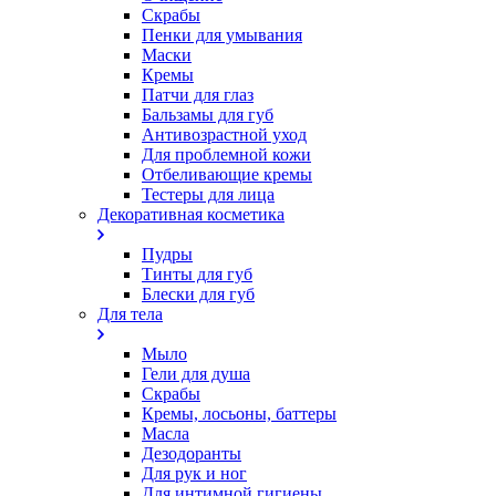
Скрабы
Пенки для умывания
Маски
Кремы
Патчи для глаз
Бальзамы для губ
Антивозрастной уход
Для проблемной кожи
Oтбеливающие кремы
Тестеры для лица
Декоративная косметика
Пудры
Тинты для губ
Блески для губ
Для тела
Мыло
Гели для душа
Скрабы
Кремы, лосьоны, баттеры
Масла
Дезодоранты
Для рук и ног
Для интимной гигиены