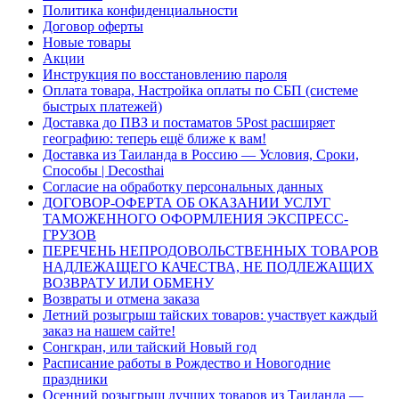
Политика конфиденциальности
Договор оферты
Новые товары
Акции
Инструкция по восстановлению пароля
Оплата товара, Настройка оплаты по СБП (системе
быстрых платежей)
Доставка до ПВЗ и постаматов 5Post расширяет
географию: теперь ещё ближе к вам!
Доставка из Таиланда в Россию — Условия, Сроки,
Способы | Decosthai
Согласие на обработку персональных данных
ДОГОВОР-ОФЕРТА ОБ ОКАЗАНИИ УСЛУГ
ТАМОЖЕННОГО ОФОРМЛЕНИЯ ЭКСПРЕСС-
ГРУЗОВ
ПЕРЕЧЕНЬ НЕПРОДОВОЛЬСТВЕННЫХ ТОВАРОВ
НАДЛЕЖАЩЕГО КАЧЕСТВА, НЕ ПОДЛЕЖАЩИХ
ВОЗВРАТУ ИЛИ ОБМЕНУ
Возвраты и отмена заказа
Летний розыгрыш тайских товаров: участвует каждый
заказ на нашем сайте!
Сонгкран, или тайский Новый год
Расписание работы в Рождество и Новогодние
праздники
Осенний розыгрыш лучших товаров из Таиланда —