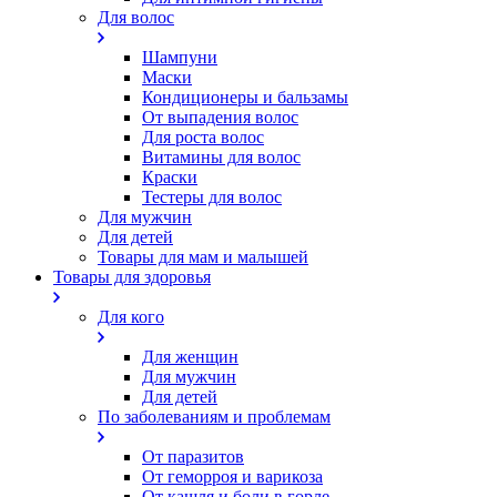
Для волос
Шампуни
Маски
Кондиционеры и бальзамы
От выпадения волос
Для роста волос
Витамины для волос
Краски
Тестеры для волос
Для мужчин
Для детей
Товары для мам и малышей
Товары для здоровья
Для кого
Для женщин
Для мужчин
Для детей
По заболеваниям и проблемам
От паразитов
Oт геморроя и варикоза
От кашля и боли в горле