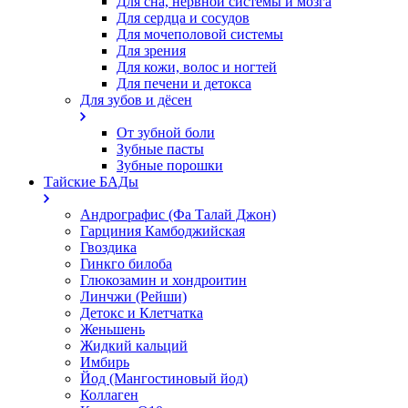
Для сна, нервной системы и мозга
Для сердца и сосудов
Для мочеполовой системы
Для зрения
Для кожи, волос и ногтей
Для печени и детокса
Для зубов и дёсен
От зубной боли
Зубные пасты
Зубные порошки
Тайские БАДы
Андрографис (Фа Талай Джон)
Гарциния Камбоджийская
Гвоздика
Гинкго билоба
Глюкозамин и хондроитин
Линчжи (Рейши)
Детокс и Клетчатка
Женьшень
Жидкий кальций
Имбирь
Йод (Мангостиновый йод)
Коллаген