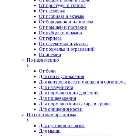
От простуды и гриппа
От насморка
Oт псориаза и экземы
От бородавок и папиллом
От прыщей и постакне
От рубцов и шрамов
От герпеса
От насекомых и укусов
От похмелья и отравлений
От анемии
По назначению
От боли
Для сна и успокоения
Для контроля веса и очищения организма
Для иммунитета
Для нормализации давления
Для пищеварения
Для нормализации сахара в крови
Для очищения крови
По системам организма
Для суставов и связок
Для мышц