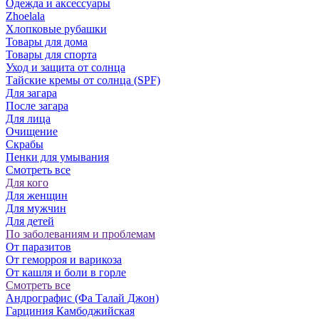
Одежда и аксессуары
Zhoelala
Хлопковые рубашки
Товары для дома
Товары для спорта
Уход и защита от солнца
Тайские кремы от солнца (SPF)
Для загара
После загара
Для лица
Очищение
Скрабы
Пенки для умывания
Смотреть все
Для кого
Для женщин
Для мужчин
Для детей
По заболеваниям и проблемам
От паразитов
Oт геморроя и варикоза
От кашля и боли в горле
Смотреть все
Андрографис (Фа Талай Джон)
Гарциния Камбоджийская