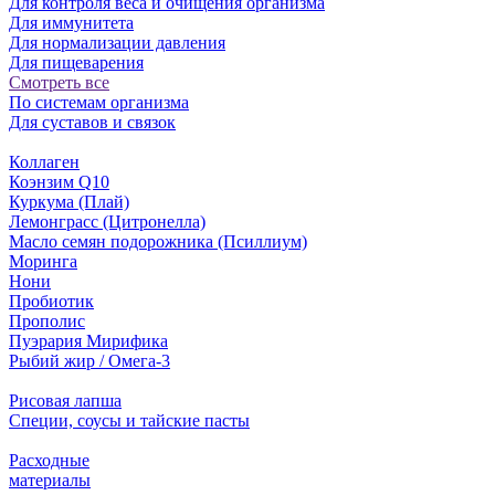
Для контроля веса и очищения организма
Для иммунитета
Для нормализации давления
Для пищеварения
Смотреть все
По системам организма
Для суставов и связок
Коллаген
Коэнзим Q10
Куркума (Плай)
Лемонграсс (Цитронелла)
Масло семян подорожника (Псиллиум)
Моринга
Нони
Пробиотик
Прополис
Пуэрария Мирифика
Рыбий жир / Омега-3
Рисовая лапша
Специи, соусы и тайские пасты
Расходные
материалы