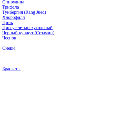
Спирулина
Трифала
Тунбергия (Rang Jued)
Хлорофилл
Цинк
Циссус четырехугольный
Черный кунжут (Сезамин)
Чеснок
Снеки
Браслеты