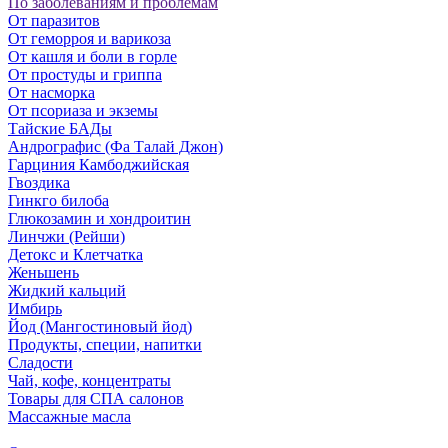
По заболеваниям и проблемам
От паразитов
Oт геморроя и варикоза
От кашля и боли в горле
От простуды и гриппа
От насморка
Oт псориаза и экземы
Тайские БАДы
Андрографис (Фа Талай Джон)
Гарциния Камбоджийская
Гвоздика
Гинкго билоба
Глюкозамин и хондроитин
Линчжи (Рейши)
Детокс и Клетчатка
Женьшень
Жидкий кальций
Имбирь
Йод (Мангостиновый йод)
Продукты, специи, напитки
Сладости
Чай, кофе, концентраты
Товары для СПА салонов
Массажные масла