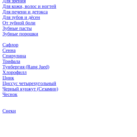
Для зрения
Для кожи, волос и ногтей
Для печени и детокса
Для зубов и дёсен
От зубной боли
Зубные пасты
Зубные порошки
Сафлор
Сенна
Спирулина
Трифала
Тунбергия (Rang Jued)
Хлорофилл
Цинк
Циссус четырехугольный
Черный кунжут (Сезамин)
Чеснок
Снеки