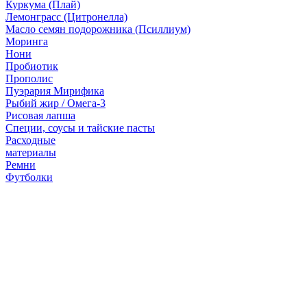
Куркума (Плай)
Лемонграсс (Цитронелла)
Масло семян подорожника (Псиллиум)
Моринга
Нони
Пробиотик
Прополис
Пуэрария Мирифика
Рыбий жир / Омега-3
Рисовая лапша
Специи, соусы и тайские пасты
Расходные
материалы
Ремни
Футболки