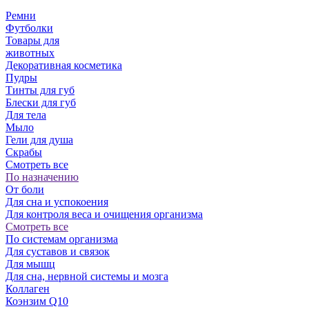
Ремни
Футболки
Товары для
животных
Декоративная косметика
Пудры
Тинты для губ
Блески для губ
Для тела
Мыло
Гели для душа
Скрабы
Смотреть все
По назначению
От боли
Для сна и успокоения
Для контроля веса и очищения организма
Смотреть все
По системам организма
Для суставов и связок
Для мышц
Для сна, нервной системы и мозга
Коллаген
Коэнзим Q10