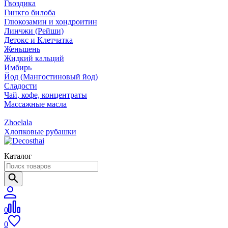
Гвоздика
Гинкго билоба
Глюкозамин и хондроитин
Линчжи (Рейши)
Детокс и Клетчатка
Женьшень
Жидкий кальций
Имбирь
Йод (Мангостиновый йод)
Сладости
Чай, кофе, концентраты
Массажные масла
Zhoelala
Хлопковые рубашки
Каталог
0
0