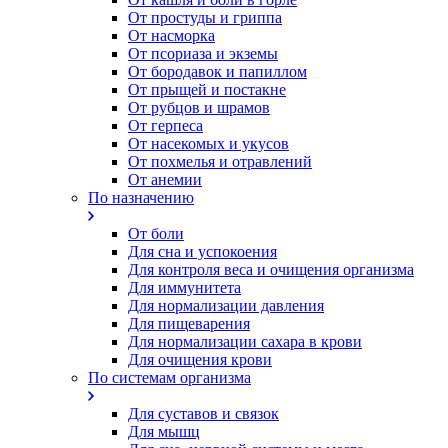
От простуды и гриппа
От насморка
Oт псориаза и экземы
От бородавок и папиллом
От прыщей и постакне
От рубцов и шрамов
От герпеса
От насекомых и укусов
От похмелья и отравлений
От анемии
По назначению
От боли
Для сна и успокоения
Для контроля веса и очищения организма
Для иммунитета
Для нормализации давления
Для пищеварения
Для нормализации сахара в крови
Для очищения крови
По системам организма
Для суставов и связок
Для мышц