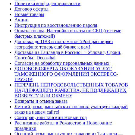
Политика конфиденциальности
Договор оферты
Новые товары
Акции
Инструкция по восстановлению пароля
Оплата товара, Настройка оплаты по СБП (системе
быстрых платежей)
Доставка до ПВЗ и постаматов 5Post расширяет
географию: теперь ещё ближе к вам!
Доставка из Таиланда в Россию — Условия, Сроки,
Способы | Decosthai
Согласие на обработку персональных данных
ДОГОВОР-ОФЕРТА ОБ ОКАЗАНИИ УСЛУГ
ТАМОЖЕННОГО ОФОРМЛЕНИЯ ЭКСПРЕСС-
ГРУЗОВ
ПЕРЕЧЕНЬ НЕПРОДОВОЛЬСТВЕННЫХ ТОВАРОВ
НАДЛЕЖАЩЕГО КАЧЕСТВА, НЕ ПОДЛЕЖАЩИХ
ВОЗВРАТУ ИЛИ ОБМЕНУ
Возвраты и отмена заказа
Летний розыгрыш тайских товаров: участвует каждый
заказ на нашем сайте!
Сонгкран, или тайский Новый год
Расписание работы в Рождество и Новогодние
праздники
Осенний розыгрыш лучших товаров из Таиланда —