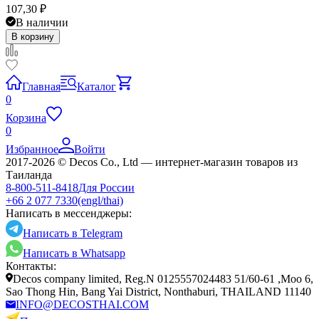
107,30
₽
В наличии
В корзину
Главная
Каталог
0
Корзина
0
Избранное
Войти
2017-2026 © Decos Co., Ltd — интернет-магазин товаров из
Таиланда
8-800-511-8418
Для России
+66 2 077 7330
(engl/thai)
Написать в мессенджеры:
Написать в Telegram
Написать в Whatsapp
Контакты:
Decos company limited, Reg.N 0125557024483 51/60-61 ,Moo 6,
Sao Thong Hin, Bang Yai District, Nonthaburi, THAILAND 11140
INFO@DECOSTHAI.COM