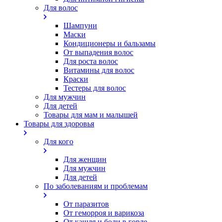
Для волос
Шампуни
Маски
Кондиционеры и бальзамы
От выпадения волос
Для роста волос
Витамины для волос
Краски
Тестеры для волос
Для мужчин
Для детей
Товары для мам и малышей
Товары для здоровья
Для кого
Для женщин
Для мужчин
Для детей
По заболеваниям и проблемам
От паразитов
Oт геморроя и варикоза
От кашля и боли в горле