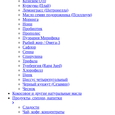
Коэнзим Q10
Куркума (Плай)
Лемонграсс (Цитронелла)
Масло семян подорожника (Псиллиум)
Моринга
Нони
Пробиотик
Прополис
Пуэрария Мирифика
Рыбий жир / Омега-3
Сафлор
Сенна
Спирулина
Трифала
Тунбергия (Rang Jued)
Хлорофилл
Цинк
Циссус четырехугольный
Черный кунжут (Сезамин)
Чеснок
Кокосовое и другие натуральные масла
Продукты, специи, напитки
Сладости
Чай, кофе, концентраты