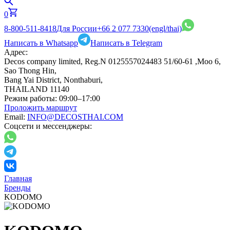
0
8-800-511-8418
Для России
+66 2 077 7330
(engl/thai)
Написать в Whatsapp
Написать в Telegram
Адрес:
Decos company limited, Reg.N 0125557024483 51/60-61 ,Moo 6,
Sao Thong Hin,
Bang Yai District, Nonthaburi,
THAILAND 11140
Режим работы:
09:00–17:00
Проложить маршрут
Email:
INFO@DECOSTHAI.COM
Соцсети и мессенджеры:
Главная
Бренды
KODOMO