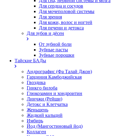
Для сна, нервной системы и мозга
Для сердца и сосудов
Для мочеполовой системы
Для зрения
Для кожи, волос и ногтей
Для печени и детокса
Для зубов и дёсен
От зубной боли
Зубные пасты
Зубные порошки
Тайские БАДы
Андрографис (Фа Талай Джон)
Гарциния Камбоджийская
Гвоздика
Гинкго билоба
Глюкозамин и хондроитин
Линчжи (Рейши)
Детокс и Клетчатка
Женьшень
Жидкий кальций
Имбирь
Йод (Мангостиновый йод)
Коллаген