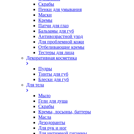
Скрабы
Пенки для умывания
Маски
Кремы
Патчи для глаз
Бальзамы для губ
Антивозрастной уход
Для проблемной кожи
Oтбеливающие кремы
Тестеры для лица
Декоративная косметика
Пудры
Тинты для губ
Блески для губ
Для тела
Мыло
Гели для душа
Скрабы
Кремы, лосьоны, баттеры
Масла
Дезодоранты
Для рук и ног
Для интимной гигиены