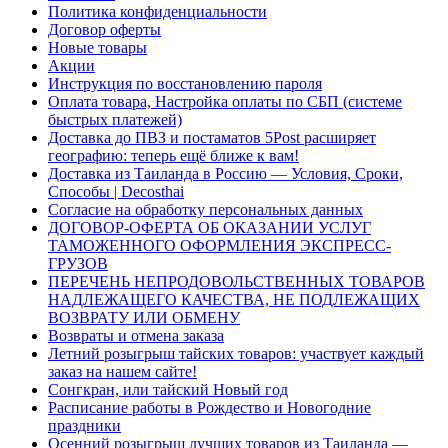
Политика конфиденциальности
Договор оферты
Новые товары
Акции
Инструкция по восстановлению пароля
Оплата товара, Настройка оплаты по СБП (системе
быстрых платежей)
Доставка до ПВЗ и постаматов 5Post расширяет
географию: теперь ещё ближе к вам!
Доставка из Таиланда в Россию — Условия, Сроки,
Способы | Decosthai
Согласие на обработку персональных данных
ДОГОВОР-ОФЕРТА ОБ ОКАЗАНИИ УСЛУГ
ТАМОЖЕННОГО ОФОРМЛЕНИЯ ЭКСПРЕСС-
ГРУЗОВ
ПЕРЕЧЕНЬ НЕПРОДОВОЛЬСТВЕННЫХ ТОВАРОВ
НАДЛЕЖАЩЕГО КАЧЕСТВА, НЕ ПОДЛЕЖАЩИХ
ВОЗВРАТУ ИЛИ ОБМЕНУ
Возвраты и отмена заказа
Летний розыгрыш тайских товаров: участвует каждый
заказ на нашем сайте!
Сонгкран, или тайский Новый год
Расписание работы в Рождество и Новогодние
праздники
Осенний розыгрыш лучших товаров из Таиланда —