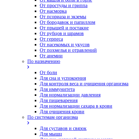
От простуды и гриппа
От насморка
Oт псориаза и экземы
От бородавок и папиллом
От прыщей и постакне
От рубцов и шрамов
От герпеса
От насекомых и укусов
От похмелья и отравлений
От анемии
По назначению
От боли
Для сна и успокоения
Для контроля веса и очищения организма
Для иммунитета
Для нормализации давления
Для пищеварения
Для нормализации сахара в крови
Для очищения крови
По системам организма
Для суставов и связок
Для мышц