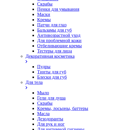
Скрабы
Пенки для умывания
Маски
Кремы
Патчи для глаз
Бальзамы для губ
Антивозрастной уход
Для проблемной кожи
Oтбеливающие кремы
Тестеры для лица
Декоративная косметика
Пудры
Тинты для губ
Блески для губ
Для тела
Мыло
Гели для душа
Скрабы
Кремы, лосьоны, баттеры
Масла
Дезодоранты
Для рук и ног
Для интимной гигиены