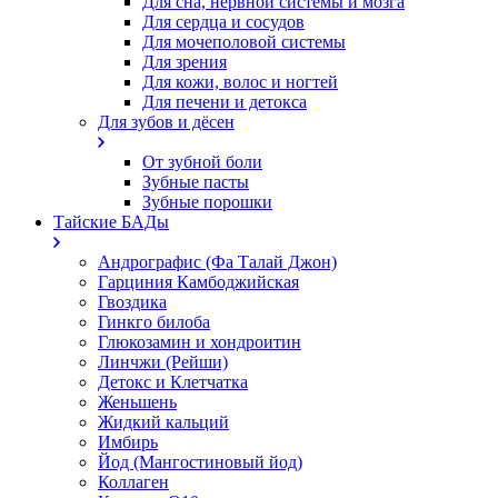
Для сна, нервной системы и мозга
Для сердца и сосудов
Для мочеполовой системы
Для зрения
Для кожи, волос и ногтей
Для печени и детокса
Для зубов и дёсен
От зубной боли
Зубные пасты
Зубные порошки
Тайские БАДы
Андрографис (Фа Талай Джон)
Гарциния Камбоджийская
Гвоздика
Гинкго билоба
Глюкозамин и хондроитин
Линчжи (Рейши)
Детокс и Клетчатка
Женьшень
Жидкий кальций
Имбирь
Йод (Мангостиновый йод)
Коллаген