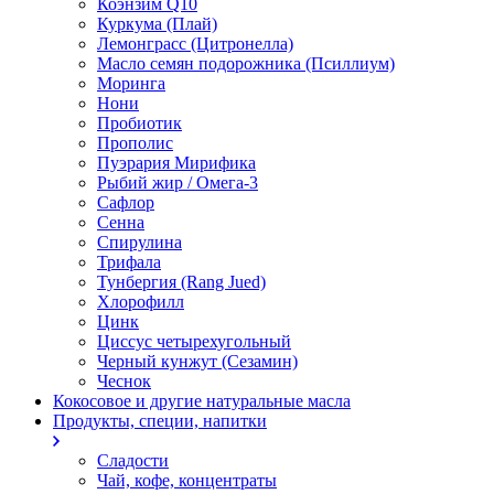
Коэнзим Q10
Куркума (Плай)
Лемонграсс (Цитронелла)
Масло семян подорожника (Псиллиум)
Моринга
Нони
Пробиотик
Прополис
Пуэрария Мирифика
Рыбий жир / Омега-3
Сафлор
Сенна
Спирулина
Трифала
Тунбергия (Rang Jued)
Хлорофилл
Цинк
Циссус четырехугольный
Черный кунжут (Сезамин)
Чеснок
Кокосовое и другие натуральные масла
Продукты, специи, напитки
Сладости
Чай, кофе, концентраты