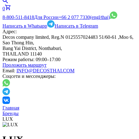
0
8-800-511-8418
Для России
+66 2 077 7330
(engl/thai)
Написать в Whatsapp
Написать в Telegram
Адрес:
Decos company limited, Reg.N 0125557024483 51/60-61 ,Moo 6,
Sao Thong Hin,
Bang Yai District, Nonthaburi,
THAILAND 11140
Режим работы:
09:00–17:00
Проложить маршрут
Email:
INFO@DECOSTHAI.COM
Соцсети и мессенджеры:
Главная
Бренды
LUX