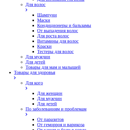
Для волос
Шампуни
Маски
Кондиционеры и бальзамы
От выпадения волос
Для роста волос
Витамины для волос
Краски
Тестеры для волос
Для мужчин
Для детей
Товары для мам и малышей
Товары для здоровья
Для кого
Для женщин
Для мужчин
Для детей
По заболеваниям и проблемам
От паразитов
Oт геморроя и варикоза
От кашля и боли в горле