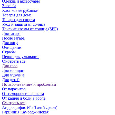
Одежда и аксессуары
Zhoelala
Хлопковые рубашки
Товары для дома
Товары для спорта
Уход и защита от солнца
Тайские кремы от солнца (SPF)
Для загара
После загара
Для лица
Очищение
Скрабы
Пенки для умывания
Смотреть все
Для кого
Для женщин
Для мужчин
Для детей
По заболеваниям и проблемам
От паразитов
Oт геморроя и варикоза
От кашля и боли в горле
Смотреть все
Андрографис (Фа Талай Джон)
Гарциния Камбоджийская