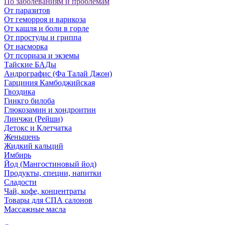
По заболеваниям и проблемам
От паразитов
Oт геморроя и варикоза
От кашля и боли в горле
От простуды и гриппа
От насморка
Oт псориаза и экземы
Тайские БАДы
Андрографис (Фа Талай Джон)
Гарциния Камбоджийская
Гвоздика
Гинкго билоба
Глюкозамин и хондроитин
Линчжи (Рейши)
Детокс и Клетчатка
Женьшень
Жидкий кальций
Имбирь
Йод (Мангостиновый йод)
Продукты, специи, напитки
Сладости
Чай, кофе, концентраты
Товары для СПА салонов
Массажные масла