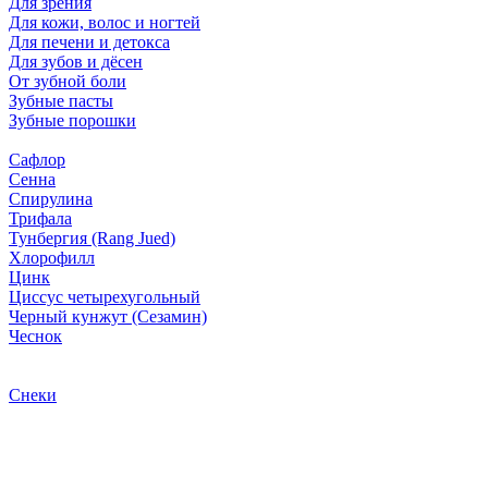
Для зрения
Для кожи, волос и ногтей
Для печени и детокса
Для зубов и дёсен
От зубной боли
Зубные пасты
Зубные порошки
Сафлор
Сенна
Спирулина
Трифала
Тунбергия (Rang Jued)
Хлорофилл
Цинк
Циссус четырехугольный
Черный кунжут (Сезамин)
Чеснок
Снеки