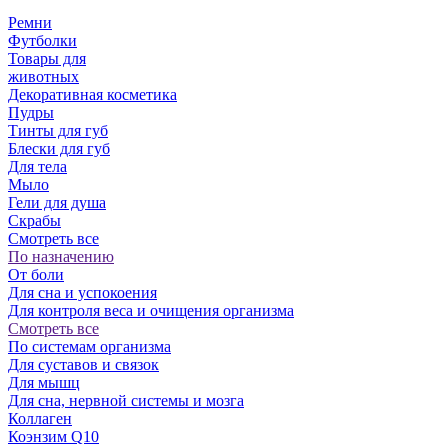
Ремни
Футболки
Товары для
животных
Декоративная косметика
Пудры
Тинты для губ
Блески для губ
Для тела
Мыло
Гели для душа
Скрабы
Смотреть все
По назначению
От боли
Для сна и успокоения
Для контроля веса и очищения организма
Смотреть все
По системам организма
Для суставов и связок
Для мышц
Для сна, нервной системы и мозга
Коллаген
Коэнзим Q10