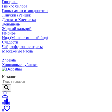
Гвоздика
Гинкго билоба
Глюкозамин и хондроитин
Линчжи (Рейши)
Детокс и Клетчатка
Женьшень
Жидкий кальций
Имбирь
Йод (Мангостиновый йод)
Сладости
Чай, кофе, концентраты
Массажные масла
Zhoelala
Хлопковые рубашки
Каталог
0
0