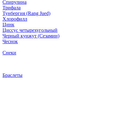
Спирулина
Трифала
Тунбергия (Rang Jued)
Хлорофилл
Цинк
Циссус четырехугольный
Черный кунжут (Сезамин)
Чеснок
Снеки
Браслеты