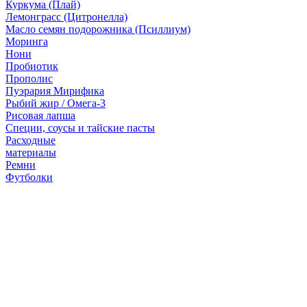
Куркума (Плай)
Лемонграсс (Цитронелла)
Масло семян подорожника (Псиллиум)
Моринга
Нони
Пробиотик
Прополис
Пуэрария Мирифика
Рыбий жир / Омега-3
Рисовая лапша
Специи, соусы и тайские пасты
Расходные
материалы
Ремни
Футболки