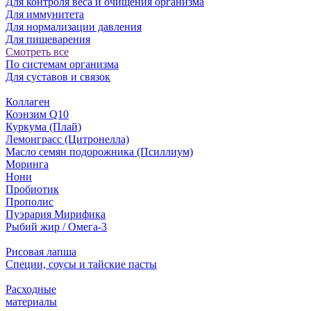
Для контроля веса и очищения организма
Для иммунитета
Для нормализации давления
Для пищеварения
Смотреть все
По системам организма
Для суставов и связок
Коллаген
Коэнзим Q10
Куркума (Плай)
Лемонграсс (Цитронелла)
Масло семян подорожника (Псиллиум)
Моринга
Нони
Пробиотик
Прополис
Пуэрария Мирифика
Рыбий жир / Омега-3
Рисовая лапша
Специи, соусы и тайские пасты
Расходные
материалы