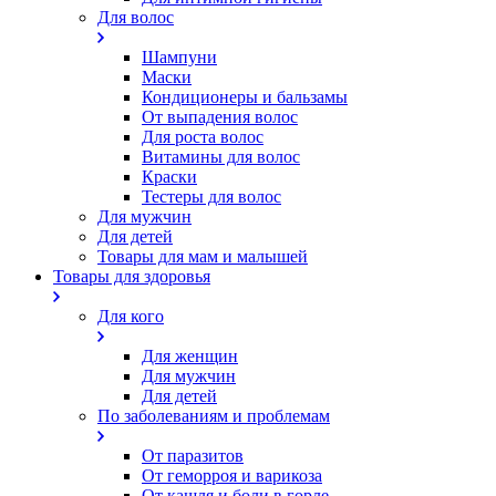
Для волос
Шампуни
Маски
Кондиционеры и бальзамы
От выпадения волос
Для роста волос
Витамины для волос
Краски
Тестеры для волос
Для мужчин
Для детей
Товары для мам и малышей
Товары для здоровья
Для кого
Для женщин
Для мужчин
Для детей
По заболеваниям и проблемам
От паразитов
Oт геморроя и варикоза
От кашля и боли в горле