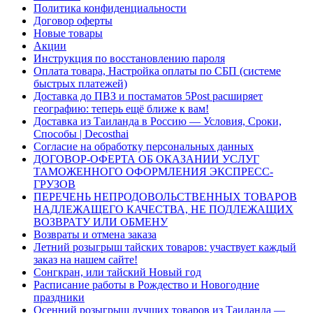
Политика конфиденциальности
Договор оферты
Новые товары
Акции
Инструкция по восстановлению пароля
Оплата товара, Настройка оплаты по СБП (системе
быстрых платежей)
Доставка до ПВЗ и постаматов 5Post расширяет
географию: теперь ещё ближе к вам!
Доставка из Таиланда в Россию — Условия, Сроки,
Способы | Decosthai
Согласие на обработку персональных данных
ДОГОВОР-ОФЕРТА ОБ ОКАЗАНИИ УСЛУГ
ТАМОЖЕННОГО ОФОРМЛЕНИЯ ЭКСПРЕСС-
ГРУЗОВ
ПЕРЕЧЕНЬ НЕПРОДОВОЛЬСТВЕННЫХ ТОВАРОВ
НАДЛЕЖАЩЕГО КАЧЕСТВА, НЕ ПОДЛЕЖАЩИХ
ВОЗВРАТУ ИЛИ ОБМЕНУ
Возвраты и отмена заказа
Летний розыгрыш тайских товаров: участвует каждый
заказ на нашем сайте!
Сонгкран, или тайский Новый год
Расписание работы в Рождество и Новогодние
праздники
Осенний розыгрыш лучших товаров из Таиланда —