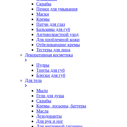
Скрабы
Пенки для умывания
Маски
Кремы
Патчи для глаз
Бальзамы для губ
Антивозрастной уход
Для проблемной кожи
Oтбеливающие кремы
Тестеры для лица
Декоративная косметика
Пудры
Тинты для губ
Блески для губ
Для тела
Мыло
Гели для душа
Скрабы
Кремы, лосьоны, баттеры
Масла
Дезодоранты
Для рук и ног
Для интимной гигиены