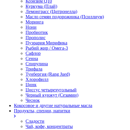
Коэнзим Q10
Куркума (Плай)
Лемонграсс (Цитронелла)
Масло семян подорожника (Псиллиум)
Моринга
Нони
Пробиотик
Прополис
Пуэрария Мирифика
Рыбий жир / Омега-3
Сафлор
Сенна
Спирулина
Трифала
Тунбергия (Rang Jued)
Хлорофилл
Цинк
Циссус четырехугольный
Черный кунжут (Сезамин)
Чеснок
Кокосовое и другие натуральные масла
Продукты, специи, напитки
Сладости
Чай, кофе, концентраты