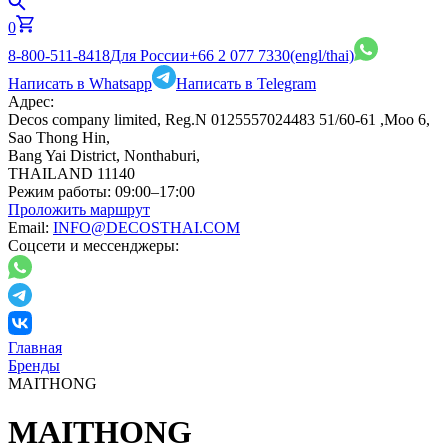
0
8-800-511-8418
Для России
+66 2 077 7330
(engl/thai)
Написать в Whatsapp
Написать в Telegram
Адрес:
Decos company limited, Reg.N 0125557024483 51/60-61 ,Moo 6,
Sao Thong Hin,
Bang Yai District, Nonthaburi,
THAILAND 11140
Режим работы:
09:00–17:00
Проложить маршрут
Email:
INFO@DECOSTHAI.COM
Соцсети и мессенджеры:
Главная
Бренды
MAITHONG
MAITHONG