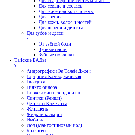
Для сна, нервной системы и мозга
Для сердца и сосудов
Для мочеполовой системы
Для зрения
Для кожи, волос и ногтей
Для печени и детокса
Для зубов и дёсен
От зубной боли
Зубные пасты
Зубные порошки
Тайские БАДы
Андрографис (Фа Талай Джон)
Гарциния Камбоджийская
Гвоздика
Гинкго билоба
Глюкозамин и хондроитин
Линчжи (Рейши)
Детокс и Клетчатка
Женьшень
Жидкий кальций
Имбирь
Йод (Мангостиновый йод)
Коллаген