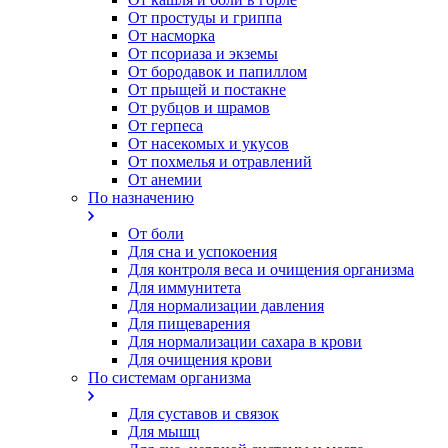
От простуды и гриппа
От насморка
Oт псориаза и экземы
От бородавок и папиллом
От прыщей и постакне
От рубцов и шрамов
От герпеса
От насекомых и укусов
От похмелья и отравлений
От анемии
По назначению
От боли
Для сна и успокоения
Для контроля веса и очищения организма
Для иммунитета
Для нормализации давления
Для пищеварения
Для нормализации сахара в крови
Для очищения крови
По системам организма
Для суставов и связок
Для мышц