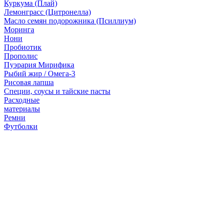
Куркума (Плай)
Лемонграсс (Цитронелла)
Масло семян подорожника (Псиллиум)
Моринга
Нони
Пробиотик
Прополис
Пуэрария Мирифика
Рыбий жир / Омега-3
Рисовая лапша
Специи, соусы и тайские пасты
Расходные
материалы
Ремни
Футболки