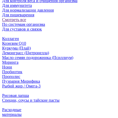
Для контроля веса и очищения организма
Для иммунитета
Для нормализации давления
Для пищеварения
Смотреть все
По системам организма
Для суставов и связок
Коллаген
Коэнзим Q10
Куркума (Плай)
Лемонграсс (Цитронелла)
Масло семян подорожника (Псиллиум)
Моринга
Нони
Пробиотик
Прополис
Пуэрария Мирифика
Рыбий жир / Омега-3
Рисовая лапша
Специи, соусы и тайские пасты
Расходные
материалы