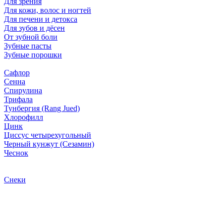
Для зрения
Для кожи, волос и ногтей
Для печени и детокса
Для зубов и дёсен
От зубной боли
Зубные пасты
Зубные порошки
Сафлор
Сенна
Спирулина
Трифала
Тунбергия (Rang Jued)
Хлорофилл
Цинк
Циссус четырехугольный
Черный кунжут (Сезамин)
Чеснок
Снеки