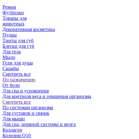
Ремни
Футболки
Товары для
животных
Декоративная косметика
Пудры
Тинты для губ
Блески для губ
Для тела
Мыло
Гели для душа
Скрабы
Смотреть все
По назначению
От боли
Для сна и успокоения
Для контроля веса и очищения организма
Смотреть все
По системам организма
Для суставов и связок
Для мышц
Для сна, нервной системы и мозга
Коллаген
Коэнзим Q10