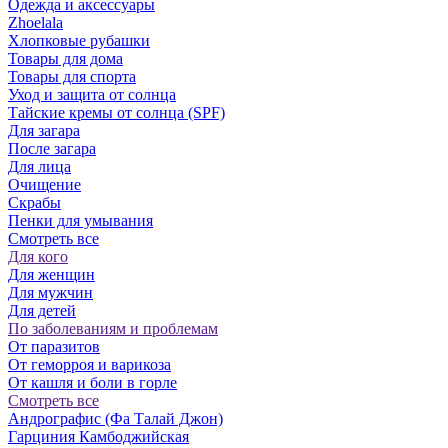
Одежда и аксессуары
Zhoelala
Хлопковые рубашки
Товары для дома
Товары для спорта
Уход и защита от солнца
Тайские кремы от солнца (SPF)
Для загара
После загара
Для лица
Очищение
Скрабы
Пенки для умывания
Смотреть все
Для кого
Для женщин
Для мужчин
Для детей
По заболеваниям и проблемам
От паразитов
Oт геморроя и варикоза
От кашля и боли в горле
Смотреть все
Андрографис (Фа Талай Джон)
Гарциния Камбоджийская