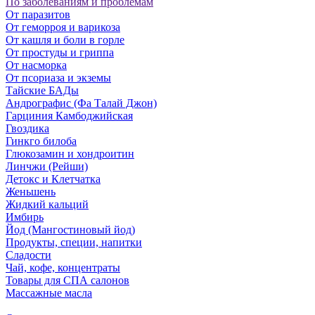
По заболеваниям и проблемам
От паразитов
Oт геморроя и варикоза
От кашля и боли в горле
От простуды и гриппа
От насморка
Oт псориаза и экземы
Тайские БАДы
Андрографис (Фа Талай Джон)
Гарциния Камбоджийская
Гвоздика
Гинкго билоба
Глюкозамин и хондроитин
Линчжи (Рейши)
Детокс и Клетчатка
Женьшень
Жидкий кальций
Имбирь
Йод (Мангостиновый йод)
Продукты, специи, напитки
Сладости
Чай, кофе, концентраты
Товары для СПА салонов
Массажные масла