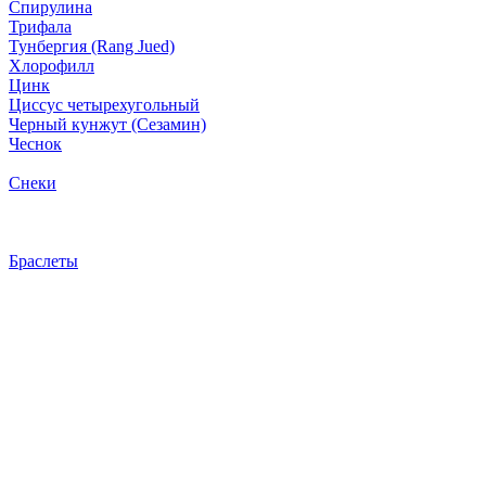
Спирулина
Трифала
Тунбергия (Rang Jued)
Хлорофилл
Цинк
Циссус четырехугольный
Черный кунжут (Сезамин)
Чеснок
Снеки
Браслеты