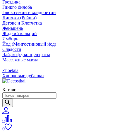
Гвоздика
Гинкго билоба
Глюкозамин и хондроитин
Линчжи (Рейши)
Детокс и Клетчатка
Женьшень
Жидкий кальций
Имбирь
Йод (Мангостиновый йод)
Сладости
Чай, кофе, концентраты
Массажные масла
Zhoelala
Хлопковые рубашки
Каталог
0
0