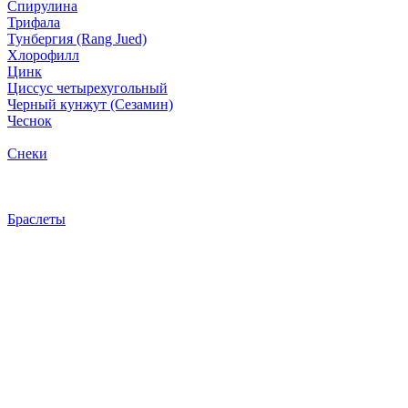
Спирулина
Трифала
Тунбергия (Rang Jued)
Хлорофилл
Цинк
Циссус четырехугольный
Черный кунжут (Сезамин)
Чеснок
Снеки
Браслеты