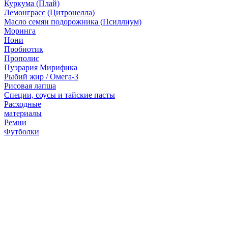
Куркума (Плай)
Лемонграсс (Цитронелла)
Масло семян подорожника (Псиллиум)
Моринга
Нони
Пробиотик
Прополис
Пуэрария Мирифика
Рыбий жир / Омега-3
Рисовая лапша
Специи, соусы и тайские пасты
Расходные
материалы
Ремни
Футболки