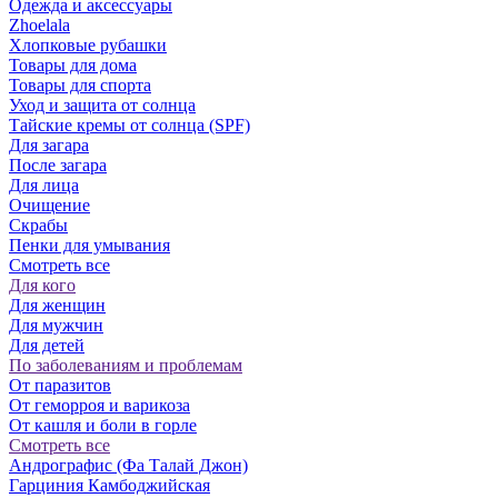
Одежда и аксессуары
Zhoelala
Хлопковые рубашки
Товары для дома
Товары для спорта
Уход и защита от солнца
Тайские кремы от солнца (SPF)
Для загара
После загара
Для лица
Очищение
Скрабы
Пенки для умывания
Смотреть все
Для кого
Для женщин
Для мужчин
Для детей
По заболеваниям и проблемам
От паразитов
Oт геморроя и варикоза
От кашля и боли в горле
Смотреть все
Андрографис (Фа Талай Джон)
Гарциния Камбоджийская