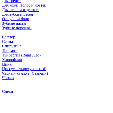
Для зрения
Для кожи, волос и ногтей
Для печени и детокса
Для зубов и дёсен
От зубной боли
Зубные пасты
Зубные порошки
Сафлор
Сенна
Спирулина
Трифала
Тунбергия (Rang Jued)
Хлорофилл
Цинк
Циссус четырехугольный
Черный кунжут (Сезамин)
Чеснок
Снеки