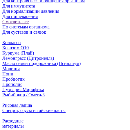
Для контроля веса и очищения организма
Для иммунитета
Для нормализации давления
Для пищеварения
Смотреть все
По системам организма
Для суставов и связок
Коллаген
Коэнзим Q10
Куркума (Плай)
Лемонграсс (Цитронелла)
Масло семян подорожника (Псиллиум)
Моринга
Нони
Пробиотик
Прополис
Пуэрария Мирифика
Рыбий жир / Омега-3
Рисовая лапша
Специи, соусы и тайские пасты
Расходные
материалы