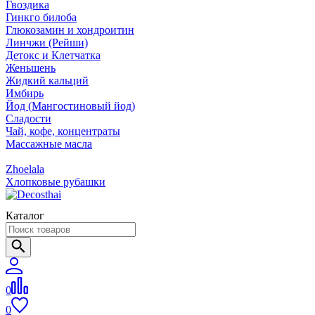
Гвоздика
Гинкго билоба
Глюкозамин и хондроитин
Линчжи (Рейши)
Детокс и Клетчатка
Женьшень
Жидкий кальций
Имбирь
Йод (Мангостиновый йод)
Сладости
Чай, кофе, концентраты
Массажные масла
Zhoelala
Хлопковые рубашки
Каталог
0
0