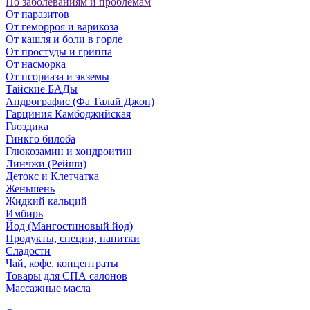
По заболеваниям и проблемам
От паразитов
Oт геморроя и варикоза
От кашля и боли в горле
От простуды и гриппа
От насморка
Oт псориаза и экземы
Тайские БАДы
Андрографис (Фа Талай Джон)
Гарциния Камбоджийская
Гвоздика
Гинкго билоба
Глюкозамин и хондроитин
Линчжи (Рейши)
Детокс и Клетчатка
Женьшень
Жидкий кальций
Имбирь
Йод (Мангостиновый йод)
Продукты, специи, напитки
Сладости
Чай, кофе, концентраты
Товары для СПА салонов
Массажные масла