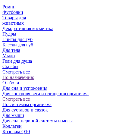
Ремни
Футболки
Товары для
животных
Декоративная косметика
Пудры
Тинты для губ
Блески для губ
Для тела
Мыло
Гели для душа
Скрабы
Смотреть все
По назначению
От боли
Для сна и успокоения
Для контроля веса и очищения организма
Смотреть все
По системам организма
Для суставов и связок
Для мышц
Для сна, нервной системы и мозга
Коллаген
Коэнзим Q10