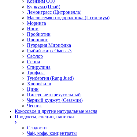
Коэнзим Q10
Куркума (Плай)
Лемонграсс (Цитронелла)
Масло семян подорожника (Псиллиум)
Моринга
Нони
Пробиотик
Прополис
Пуэрария Мирифика
Рыбий жир / Омега-3
Сафлор
Сенна
Спирулина
Трифала
Тунбергия (Rang Jued)
Хлорофилл
Цинк
Циссус четырехугольный
Черный кунжут (Сезамин)
Чеснок
Кокосовое и другие натуральные масла
Продукты, специи, напитки
Сладости
Чай, кофе, концентраты