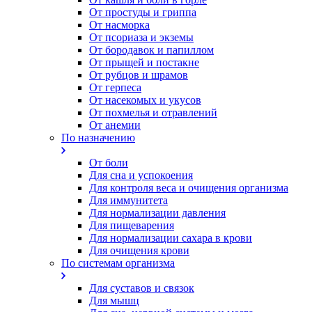
От простуды и гриппа
От насморка
Oт псориаза и экземы
От бородавок и папиллом
От прыщей и постакне
От рубцов и шрамов
От герпеса
От насекомых и укусов
От похмелья и отравлений
От анемии
По назначению
От боли
Для сна и успокоения
Для контроля веса и очищения организма
Для иммунитета
Для нормализации давления
Для пищеварения
Для нормализации сахара в крови
Для очищения крови
По системам организма
Для суставов и связок
Для мышц