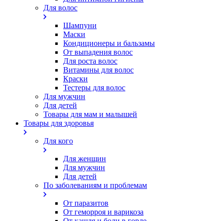
Для волос
Шампуни
Маски
Кондиционеры и бальзамы
От выпадения волос
Для роста волос
Витамины для волос
Краски
Тестеры для волос
Для мужчин
Для детей
Товары для мам и малышей
Товары для здоровья
Для кого
Для женщин
Для мужчин
Для детей
По заболеваниям и проблемам
От паразитов
Oт геморроя и варикоза
От кашля и боли в горле