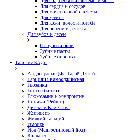
Для сна, нервной системы и мозга
Для сердца и сосудов
Для мочеполовой системы
Для зрения
Для кожи, волос и ногтей
Для печени и детокса
Для зубов и дёсен
От зубной боли
Зубные пасты
Зубные порошки
Тайские БАДы
Андрографис (Фа Талай Джон)
Гарциния Камбоджийская
Гвоздика
Гинкго билоба
Глюкозамин и хондроитин
Линчжи (Рейши)
Детокс и Клетчатка
Женьшень
Жидкий кальций
Имбирь
Йод (Мангостиновый йод)
Коллаген