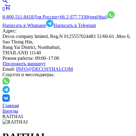
0
8-800-511-8418
Для России
+66 2 077 7330
(engl/thai)
Написать в Whatsapp
Написать в Telegram
Адрес:
Decos company limited, Reg.N 0125557024483 51/60-61 ,Moo 6,
Sao Thong Hin,
Bang Yai District, Nonthaburi,
THAILAND 11140
Режим работы:
09:00–17:00
Проложить маршрут
Email:
INFO@DECOSTHAI.COM
Соцсети и мессенджеры:
Главная
Бренды
RAITHAI