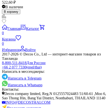
522,60
₽
В наличии
В корзину
Главная
Каталог
0
Корзина
0
Избранное
Войти
2017-2026 © Decos Co., Ltd — интернет-магазин товаров из
Таиланда
8-800-511-8418
Для России
+66 2 077 7330
(engl/thai)
Написать в мессенджеры:
Написать в Telegram
Написать в Whatsapp
Контакты:
Decos company limited, Reg.N 0125557024483 51/60-61 ,Moo 6,
Sao Thong Hin, Bang Yai District, Nonthaburi, THAILAND 11140
INFO@DECOSTHAI.COM