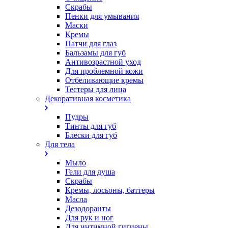
Скрабы
Пенки для умывания
Маски
Кремы
Патчи для глаз
Бальзамы для губ
Антивозрастной уход
Для проблемной кожи
Oтбеливающие кремы
Тестеры для лица
Декоративная косметика
Пудры
Тинты для губ
Блески для губ
Для тела
Мыло
Гели для душа
Скрабы
Кремы, лосьоны, баттеры
Масла
Дезодоранты
Для рук и ног
Для интимной гигиены