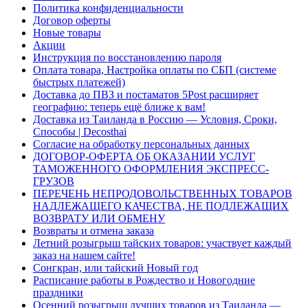
Политика конфиденциальности
Договор оферты
Новые товары
Акции
Инструкция по восстановлению пароля
Оплата товара, Настройка оплаты по СБП (системе
быстрых платежей)
Доставка до ПВЗ и постаматов 5Post расширяет
географию: теперь ещё ближе к вам!
Доставка из Таиланда в Россию — Условия, Сроки,
Способы | Decosthai
Согласие на обработку персональных данных
ДОГОВОР-ОФЕРТА ОБ ОКАЗАНИИ УСЛУГ
ТАМОЖЕННОГО ОФОРМЛЕНИЯ ЭКСПРЕСС-
ГРУЗОВ
ПЕРЕЧЕНЬ НЕПРОДОВОЛЬСТВЕННЫХ ТОВАРОВ
НАДЛЕЖАЩЕГО КАЧЕСТВА, НЕ ПОДЛЕЖАЩИХ
ВОЗВРАТУ ИЛИ ОБМЕНУ
Возвраты и отмена заказа
Летний розыгрыш тайских товаров: участвует каждый
заказ на нашем сайте!
Сонгкран, или тайский Новый год
Расписание работы в Рождество и Новогодние
праздники
Осенний розыгрыш лучших товаров из Таиланда —