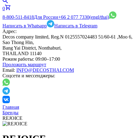
0
8-800-511-8418
Для России
+66 2 077 7330
(engl/thai)
Написать в Whatsapp
Написать в Telegram
Адрес:
Decos company limited, Reg.N 0125557024483 51/60-61 ,Moo 6,
Sao Thong Hin,
Bang Yai District, Nonthaburi,
THAILAND 11140
Режим работы:
09:00–17:00
Проложить маршрут
Email:
INFO@DECOSTHAI.COM
Соцсети и мессенджеры:
Главная
Бренды
REJOICE