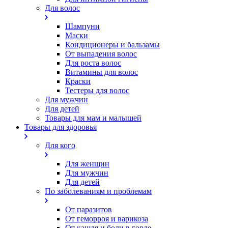
Для волос
Шампуни
Маски
Кондиционеры и бальзамы
От выпадения волос
Для роста волос
Витамины для волос
Краски
Тестеры для волос
Для мужчин
Для детей
Товары для мам и малышей
Товары для здоровья
Для кого
Для женщин
Для мужчин
Для детей
По заболеваниям и проблемам
От паразитов
Oт геморроя и варикоза
От кашля и боли в горле