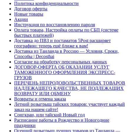
Политика конфиденциальности
Договор оферты
Новые товары
Акции
Инструкция по восстановлению пароля
Оплата товара, Настройка оплаты по СБП (системе
быстрых платежей)
Доставка до ПВЗ и постаматов 5Post расширяет
географию: теперь ещё ближе к вам!
Доставка из Таиланда в Россию — Условия, Сроки,
Способы | Decosthai
Согласие на обработку персональных данных
ДОГОВОР-ОФЕРТА ОБ ОКАЗАНИИ УСЛУГ
ТАМОЖЕННОГО ОФОРМЛЕНИЯ ЭКСПРЕСС-
ГРУЗОВ
ПЕРЕЧЕНЬ НЕПРОДОВОЛЬСТВЕННЫХ ТОВАРОВ
НАДЛЕЖАЩЕГО КАЧЕСТВА, НЕ ПОДЛЕЖАЩИХ
ВОЗВРАТУ ИЛИ ОБМЕНУ
Возвраты и отмена заказа
Летний розыгрыш тайских товаров: участвует каждый
заказ на нашем сайте!
Сонгкран, или тайский Новый год
Расписание работы в Рождество и Новогодние
праздники
Осенний розыгрыш лучших товаров из Таиланда —