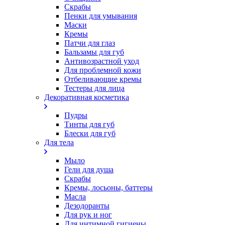
Скрабы
Пенки для умывания
Маски
Кремы
Патчи для глаз
Бальзамы для губ
Антивозрастной уход
Для проблемной кожи
Oтбеливающие кремы
Тестеры для лица
Декоративная косметика
Пудры
Тинты для губ
Блески для губ
Для тела
Мыло
Гели для душа
Скрабы
Кремы, лосьоны, баттеры
Масла
Дезодоранты
Для рук и ног
Для интимной гигиены