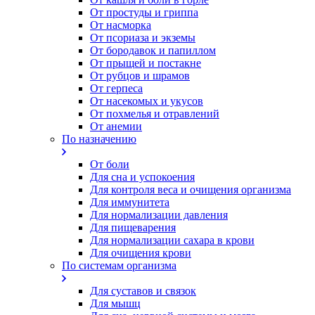
От простуды и гриппа
От насморка
Oт псориаза и экземы
От бородавок и папиллом
От прыщей и постакне
От рубцов и шрамов
От герпеса
От насекомых и укусов
От похмелья и отравлений
От анемии
По назначению
От боли
Для сна и успокоения
Для контроля веса и очищения организма
Для иммунитета
Для нормализации давления
Для пищеварения
Для нормализации сахара в крови
Для очищения крови
По системам организма
Для суставов и связок
Для мышц