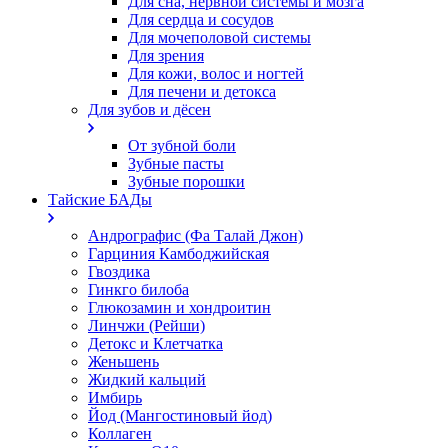
Для сна, нервной системы и мозга
Для сердца и сосудов
Для мочеполовой системы
Для зрения
Для кожи, волос и ногтей
Для печени и детокса
Для зубов и дёсен
От зубной боли
Зубные пасты
Зубные порошки
Тайские БАДы
Андрографис (Фа Талай Джон)
Гарциния Камбоджийская
Гвоздика
Гинкго билоба
Глюкозамин и хондроитин
Линчжи (Рейши)
Детокс и Клетчатка
Женьшень
Жидкий кальций
Имбирь
Йод (Мангостиновый йод)
Коллаген