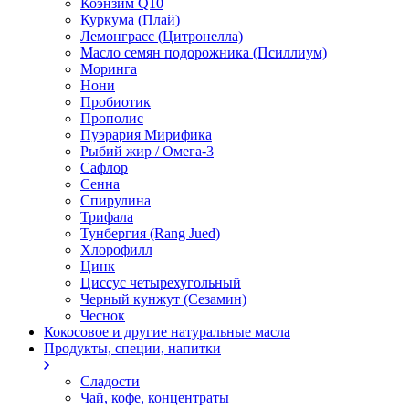
Коэнзим Q10
Куркума (Плай)
Лемонграсс (Цитронелла)
Масло семян подорожника (Псиллиум)
Моринга
Нони
Пробиотик
Прополис
Пуэрария Мирифика
Рыбий жир / Омега-3
Сафлор
Сенна
Спирулина
Трифала
Тунбергия (Rang Jued)
Хлорофилл
Цинк
Циссус четырехугольный
Черный кунжут (Сезамин)
Чеснок
Кокосовое и другие натуральные масла
Продукты, специи, напитки
Сладости
Чай, кофе, концентраты