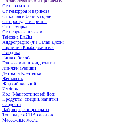
По заболеваниям и проблемам
От паразитов
Oт геморроя и варикоза
От кашля и боли в горле
От простуды и гриппа
От насморка
Oт псориаза и экземы
Тайские БАДы
Андрографис (Фа Талай Джон)
Гарциния Камбоджийская
Гвоздика
Гинкго билоба
Глюкозамин и хондроитин
Линчжи (Рейши)
Детокс и Клетчатка
Женьшень
Жидкий кальций
Имбирь
Йод (Мангостиновый йод)
Продукты, специи, напитки
Сладости
Чай, кофе, концентраты
Товары для СПА салонов
Массажные масла