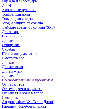
Одежда и аксессуары
Zhoelala
Хлопковые рубашки
Товары для дома
Товары для спорта
Уход и защита от солнца
Тайские кремы от солнца (SPF)
Для загара
После загара
Для лица
Очищение
Скрабы
Пенки для умывания
Смотреть все
Для кого
Для женщин
Для мужчин
Для детей
По заболеваниям и проблемам
От паразитов
Oт геморроя и варикоза
От кашля и боли в горле
Смотреть все
Андрографис (Фа Талай Джон)
Гарциния Камбоджийская