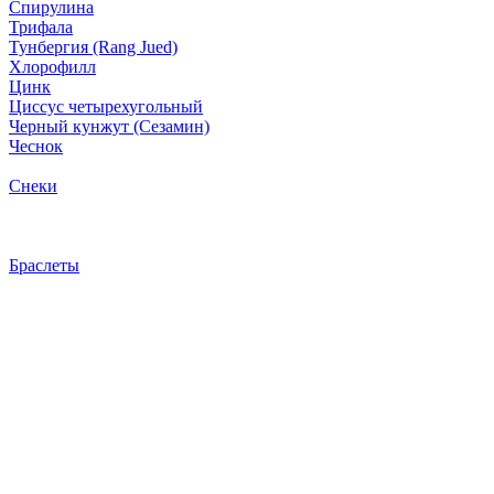
Спирулина
Трифала
Тунбергия (Rang Jued)
Хлорофилл
Цинк
Циссус четырехугольный
Черный кунжут (Сезамин)
Чеснок
Снеки
Браслеты