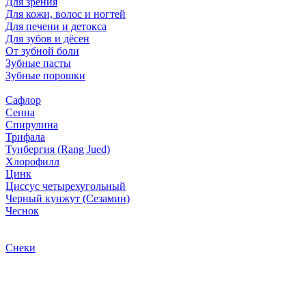
Для зрения
Для кожи, волос и ногтей
Для печени и детокса
Для зубов и дёсен
От зубной боли
Зубные пасты
Зубные порошки
Сафлор
Сенна
Спирулина
Трифала
Тунбергия (Rang Jued)
Хлорофилл
Цинк
Циссус четырехугольный
Черный кунжут (Сезамин)
Чеснок
Снеки