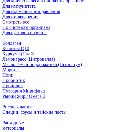
Для контроля веса и очищения организма
Для иммунитета
Для нормализации давления
Для пищеварения
Смотреть все
По системам организма
Для суставов и связок
Коллаген
Коэнзим Q10
Куркума (Плай)
Лемонграсс (Цитронелла)
Масло семян подорожника (Псиллиум)
Моринга
Нони
Пробиотик
Прополис
Пуэрария Мирифика
Рыбий жир / Омега-3
Рисовая лапша
Специи, соусы и тайские пасты
Расходные
материалы