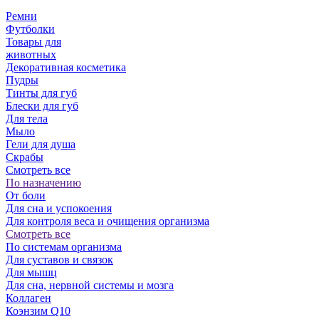
Ремни
Футболки
Товары для
животных
Декоративная косметика
Пудры
Тинты для губ
Блески для губ
Для тела
Мыло
Гели для душа
Скрабы
Смотреть все
По назначению
От боли
Для сна и успокоения
Для контроля веса и очищения организма
Смотреть все
По системам организма
Для суставов и связок
Для мышц
Для сна, нервной системы и мозга
Коллаген
Коэнзим Q10