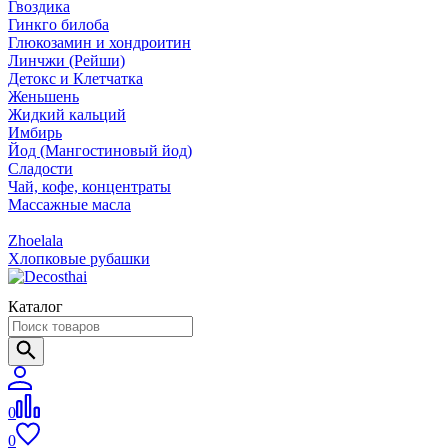
Гвоздика
Гинкго билоба
Глюкозамин и хондроитин
Линчжи (Рейши)
Детокс и Клетчатка
Женьшень
Жидкий кальций
Имбирь
Йод (Мангостиновый йод)
Сладости
Чай, кофе, концентраты
Массажные масла
Zhoelala
Хлопковые рубашки
Каталог
0
0