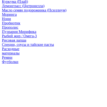
Куркума (Плай)
Лемонграсс (Цитронелла)
Масло семян подорожника (Псиллиум)
Моринга
Нони
Пробиотик
Прополис
Пуэрария Мирифика
Рыбий жир / Омега-3
Рисовая лапша
Специи, соусы и тайские пасты
Расходные
материалы
Ремни
Футболки