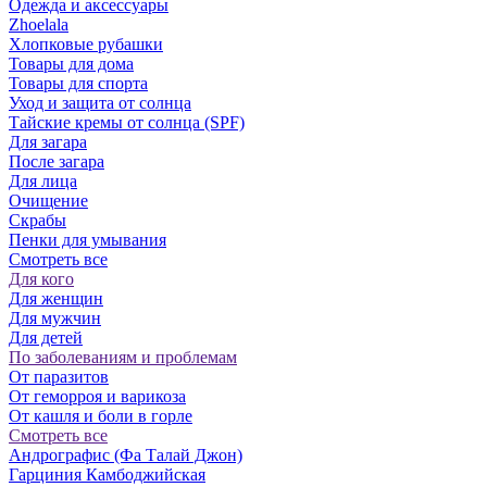
Одежда и аксессуары
Zhoelala
Хлопковые рубашки
Товары для дома
Товары для спорта
Уход и защита от солнца
Тайские кремы от солнца (SPF)
Для загара
После загара
Для лица
Очищение
Скрабы
Пенки для умывания
Смотреть все
Для кого
Для женщин
Для мужчин
Для детей
По заболеваниям и проблемам
От паразитов
Oт геморроя и варикоза
От кашля и боли в горле
Смотреть все
Андрографис (Фа Талай Джон)
Гарциния Камбоджийская