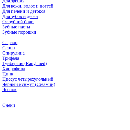
Для зрения
Для кожи, волос и ногтей
Для печени и детокса
Для зубов и дёсен
От зубной боли
Зубные пасты
Зубные порошки
Сафлор
Сенна
Спирулина
Трифала
Тунбергия (Rang Jued)
Хлорофилл
Цинк
Циссус четырехугольный
Черный кунжут (Сезамин)
Чеснок
Снеки