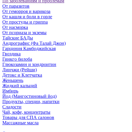
По заболеваниям и проблемам
От паразитов
Oт геморроя и варикоза
От кашля и боли в горле
От простуды и гриппа
От насморка
Oт псориаза и экземы
Тайские БАДы
Андрографис (Фа Талай Джон)
Гарциния Камбоджийская
Гвоздика
Гинкго билоба
Глюкозамин и хондроитин
Линчжи (Рейши)
Детокс и Клетчатка
Женьшень
Жидкий кальций
Имбирь
Йод (Мангостиновый йод)
Продукты, специи, напитки
Сладости
Чай, кофе, концентраты
Товары для СПА салонов
Массажные масла