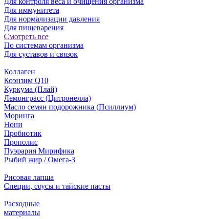
Для контроля веса и очищения организма
Для иммунитета
Для нормализации давления
Для пищеварения
Смотреть все
По системам организма
Для суставов и связок
Коллаген
Коэнзим Q10
Куркума (Плай)
Лемонграсс (Цитронелла)
Масло семян подорожника (Псиллиум)
Моринга
Нони
Пробиотик
Прополис
Пуэрария Мирифика
Рыбий жир / Омега-3
Рисовая лапша
Специи, соусы и тайские пасты
Расходные
материалы