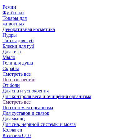
Ремни
Футболки
Товары для
животных
Декоративная косметика
Пудры
Тинты для губ
Блески для губ
Для тела
Мыло
Гели для душа
Скрабы
Смотреть все
По назначению
От боли
Для сна и успокоения
Для контроля веса и очищения организма
Смотреть все
По системам организма
Для суставов и связок
Для мышц
Для сна, нервной системы и мозга
Коллаген
Коэнзим Q10