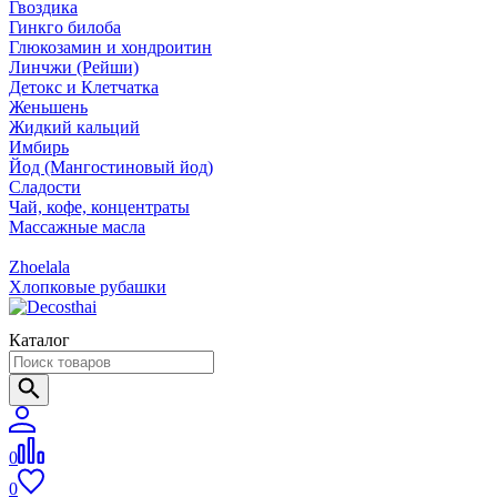
Гвоздика
Гинкго билоба
Глюкозамин и хондроитин
Линчжи (Рейши)
Детокс и Клетчатка
Женьшень
Жидкий кальций
Имбирь
Йод (Мангостиновый йод)
Сладости
Чай, кофе, концентраты
Массажные масла
Zhoelala
Хлопковые рубашки
Каталог
0
0