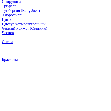
Спирулина
Трифала
Тунбергия (Rang Jued)
Хлорофилл
Цинк
Циссус четырехугольный
Черный кунжут (Сезамин)
Чеснок
Снеки
Браслеты