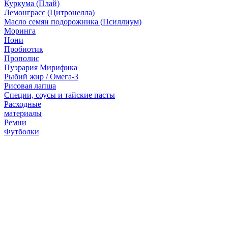
Куркума (Плай)
Лемонграсс (Цитронелла)
Масло семян подорожника (Псиллиум)
Моринга
Нони
Пробиотик
Прополис
Пуэрария Мирифика
Рыбий жир / Омега-3
Рисовая лапша
Специи, соусы и тайские пасты
Расходные
материалы
Ремни
Футболки