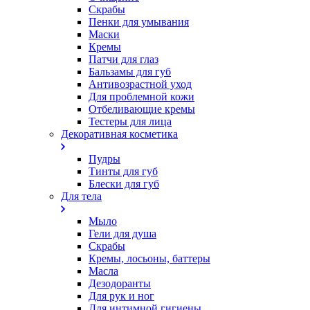
Скрабы
Пенки для умывания
Маски
Кремы
Патчи для глаз
Бальзамы для губ
Антивозрастной уход
Для проблемной кожи
Oтбеливающие кремы
Тестеры для лица
Декоративная косметика
Пудры
Тинты для губ
Блески для губ
Для тела
Мыло
Гели для душа
Скрабы
Кремы, лосьоны, баттеры
Масла
Дезодоранты
Для рук и ног
Для интимной гигиены