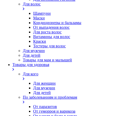
Для волос
Шампуни
Маски
Кондиционеры и бальзамы
От выпадения волос
Для роста волос
Витамины для волос
Краски
Тестеры для волос
Для мужчин
Для детей
Товары для мам и малышей
Товары для здоровья
Для кого
Для женщин
Для мужчин
Для детей
По заболеваниям и проблемам
От паразитов
Oт геморроя и варикоза
От кашля и боли в горле