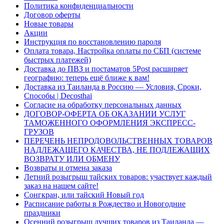
Политика конфиденциальности
Договор оферты
Новые товары
Акции
Инструкция по восстановлению пароля
Оплата товара, Настройка оплаты по СБП (системе
быстрых платежей)
Доставка до ПВЗ и постаматов 5Post расширяет
географию: теперь ещё ближе к вам!
Доставка из Таиланда в Россию — Условия, Сроки,
Способы | Decosthai
Согласие на обработку персональных данных
ДОГОВОР-ОФЕРТА ОБ ОКАЗАНИИ УСЛУГ
ТАМОЖЕННОГО ОФОРМЛЕНИЯ ЭКСПРЕСС-
ГРУЗОВ
ПЕРЕЧЕНЬ НЕПРОДОВОЛЬСТВЕННЫХ ТОВАРОВ
НАДЛЕЖАЩЕГО КАЧЕСТВА, НЕ ПОДЛЕЖАЩИХ
ВОЗВРАТУ ИЛИ ОБМЕНУ
Возвраты и отмена заказа
Летний розыгрыш тайских товаров: участвует каждый
заказ на нашем сайте!
Сонгкран, или тайский Новый год
Расписание работы в Рождество и Новогодние
праздники
Осенний розыгрыш лучших товаров из Таиланда —