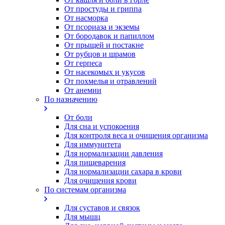
От простуды и гриппа
От насморка
Oт псориаза и экземы
От бородавок и папиллом
От прыщей и постакне
От рубцов и шрамов
От герпеса
От насекомых и укусов
От похмелья и отравлений
От анемии
По назначению
От боли
Для сна и успокоения
Для контроля веса и очищения организма
Для иммунитета
Для нормализации давления
Для пищеварения
Для нормализации сахара в крови
Для очищения крови
По системам организма
Для суставов и связок
Для мышц