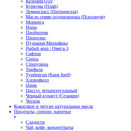
Коэнзим Q10
Куркума (Плай)
Лемонграсс (Цитронелла)
Масло семян подорожника (Псиллиум)
Моринга
Нони
Пробиотик
Прополис
Пуэрария Мирифика
Рыбий жир / Омега-3
Сафлор
Сенна
Спирулина
Трифала
Тунбергия (Rang Jued)
Хлорофилл
Цинк
Циссус четырехугольный
Черный кунжут (Сезамин)
Чеснок
Кокосовое и другие натуральные масла
Продукты, специи, напитки
Сладости
Чай, кофе, концентраты