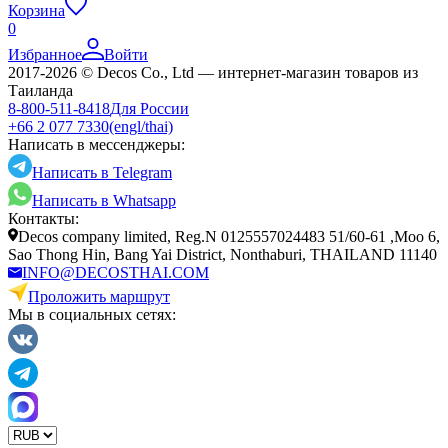
Корзина
0
Избранное
Войти
2017-2026 © Decos Co., Ltd — интернет-магазин товаров из
Таиланда
8-800-511-8418
Для России
+66 2 077 7330
(engl/thai)
Написать в мессенджеры:
Написать в Telegram
Написать в Whatsapp
Контакты:
Decos company limited, Reg.N 0125557024483 51/60-61 ,Moo 6,
Sao Thong Hin, Bang Yai District, Nonthaburi, THAILAND 11140
INFO@DECOSTHAI.COM
Проложить маршрут
Мы в социальных сетях: