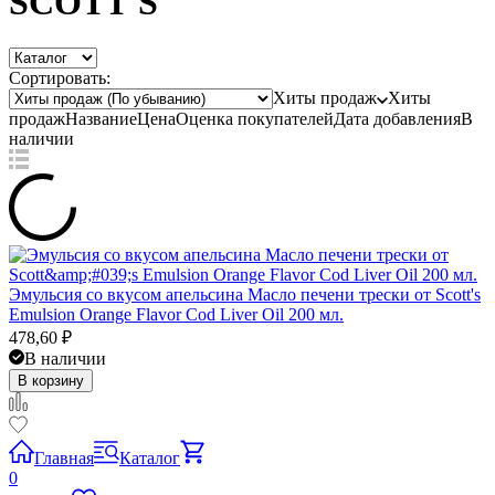
SCOTT'S
Сортировать:
Хиты продаж
Хиты
продаж
Название
Цена
Оценка
покупателей
Дата добавления
В
наличии
Эмульсия со вкусом апельсина Масло печени трески от Scott's
Emulsion Orange Flavor Cod Liver Oil 200 мл.
478,60
₽
В наличии
В корзину
Главная
Каталог
0