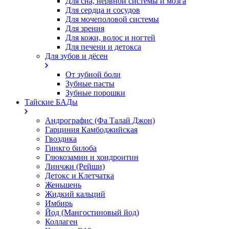
Для сна, нервной системы и мозга
Для сердца и сосудов
Для мочеполовой системы
Для зрения
Для кожи, волос и ногтей
Для печени и детокса
Для зубов и дёсен
От зубной боли
Зубные пасты
Зубные порошки
Тайские БАДы
Андрографис (Фа Талай Джон)
Гарциния Камбоджийская
Гвоздика
Гинкго билоба
Глюкозамин и хондроитин
Линчжи (Рейши)
Детокс и Клетчатка
Женьшень
Жидкий кальций
Имбирь
Йод (Мангостиновый йод)
Коллаген