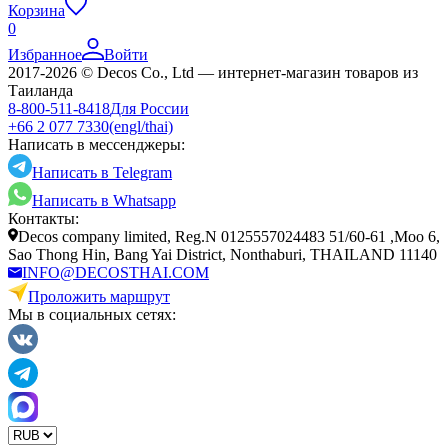
Корзина
0
Избранное
Войти
2017-2026 © Decos Co., Ltd — интернет-магазин товаров из
Таиланда
8-800-511-8418
Для России
+66 2 077 7330
(engl/thai)
Написать в мессенджеры:
Написать в Telegram
Написать в Whatsapp
Контакты:
Decos company limited, Reg.N 0125557024483 51/60-61 ,Moo 6,
Sao Thong Hin, Bang Yai District, Nonthaburi, THAILAND 11140
INFO@DECOSTHAI.COM
Проложить маршрут
Мы в социальных сетях: