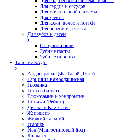
Для сна, нервной системы и мозга
Для сердца и сосудов
Для мочеполовой системы
Для зрения
Для кожи, волос и ногтей
Для печени и детокса
Для зубов и дёсен
От зубной боли
Зубные пасты
Зубные порошки
Тайские БАДы
Андрографис (Фа Талай Джон)
Гарциния Камбоджийская
Гвоздика
Гинкго билоба
Глюкозамин и хондроитин
Линчжи (Рейши)
Детокс и Клетчатка
Женьшень
Жидкий кальций
Имбирь
Йод (Мангостиновый йод)
Коллаген