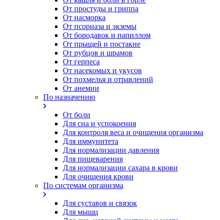
От простуды и гриппа
От насморка
Oт псориаза и экземы
От бородавок и папиллом
От прыщей и постакне
От рубцов и шрамов
От герпеса
От насекомых и укусов
От похмелья и отравлений
От анемии
По назначению
От боли
Для сна и успокоения
Для контроля веса и очищения организма
Для иммунитета
Для нормализации давления
Для пищеварения
Для нормализации сахара в крови
Для очищения крови
По системам организма
Для суставов и связок
Для мышц