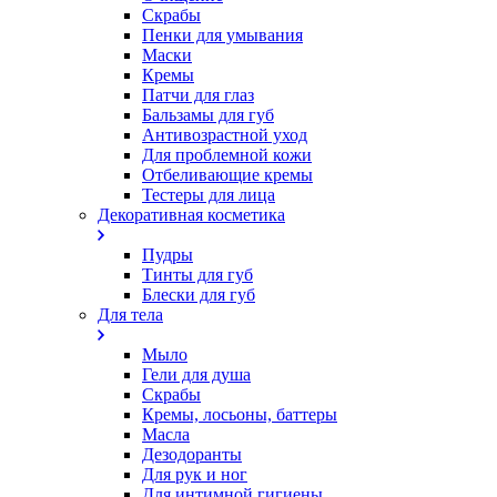
Скрабы
Пенки для умывания
Маски
Кремы
Патчи для глаз
Бальзамы для губ
Антивозрастной уход
Для проблемной кожи
Oтбеливающие кремы
Тестеры для лица
Декоративная косметика
Пудры
Тинты для губ
Блески для губ
Для тела
Мыло
Гели для душа
Скрабы
Кремы, лосьоны, баттеры
Масла
Дезодоранты
Для рук и ног
Для интимной гигиены