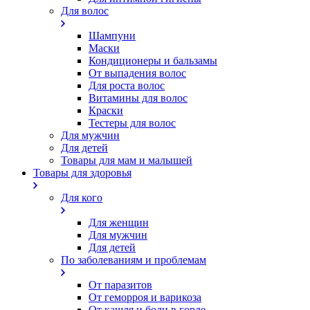
Для волос
Шампуни
Маски
Кондиционеры и бальзамы
От выпадения волос
Для роста волос
Витамины для волос
Краски
Тестеры для волос
Для мужчин
Для детей
Товары для мам и малышей
Товары для здоровья
Для кого
Для женщин
Для мужчин
Для детей
По заболеваниям и проблемам
От паразитов
Oт геморроя и варикоза
От кашля и боли в горле