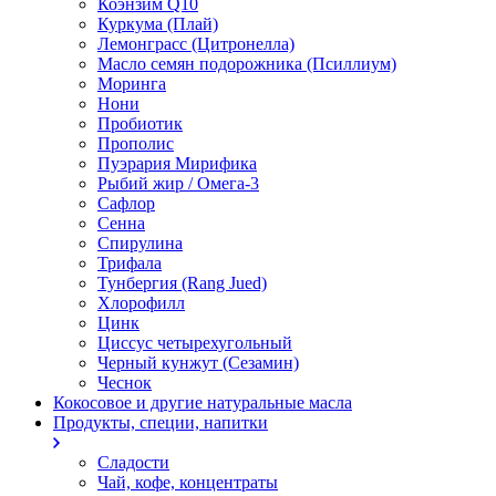
Коэнзим Q10
Куркума (Плай)
Лемонграсс (Цитронелла)
Масло семян подорожника (Псиллиум)
Моринга
Нони
Пробиотик
Прополис
Пуэрария Мирифика
Рыбий жир / Омега-3
Сафлор
Сенна
Спирулина
Трифала
Тунбергия (Rang Jued)
Хлорофилл
Цинк
Циссус четырехугольный
Черный кунжут (Сезамин)
Чеснок
Кокосовое и другие натуральные масла
Продукты, специи, напитки
Сладости
Чай, кофе, концентраты