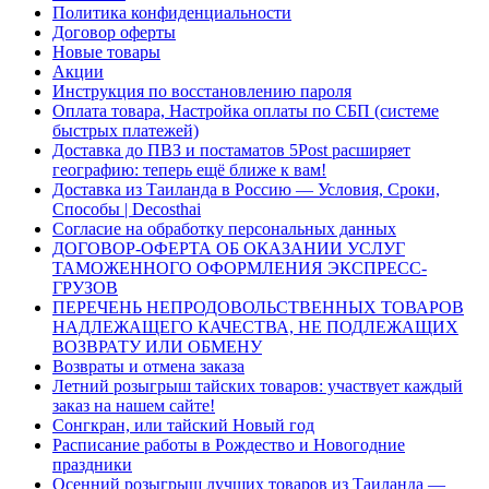
Политика конфиденциальности
Договор оферты
Новые товары
Акции
Инструкция по восстановлению пароля
Оплата товара, Настройка оплаты по СБП (системе
быстрых платежей)
Доставка до ПВЗ и постаматов 5Post расширяет
географию: теперь ещё ближе к вам!
Доставка из Таиланда в Россию — Условия, Сроки,
Способы | Decosthai
Согласие на обработку персональных данных
ДОГОВОР-ОФЕРТА ОБ ОКАЗАНИИ УСЛУГ
ТАМОЖЕННОГО ОФОРМЛЕНИЯ ЭКСПРЕСС-
ГРУЗОВ
ПЕРЕЧЕНЬ НЕПРОДОВОЛЬСТВЕННЫХ ТОВАРОВ
НАДЛЕЖАЩЕГО КАЧЕСТВА, НЕ ПОДЛЕЖАЩИХ
ВОЗВРАТУ ИЛИ ОБМЕНУ
Возвраты и отмена заказа
Летний розыгрыш тайских товаров: участвует каждый
заказ на нашем сайте!
Сонгкран, или тайский Новый год
Расписание работы в Рождество и Новогодние
праздники
Осенний розыгрыш лучших товаров из Таиланда —