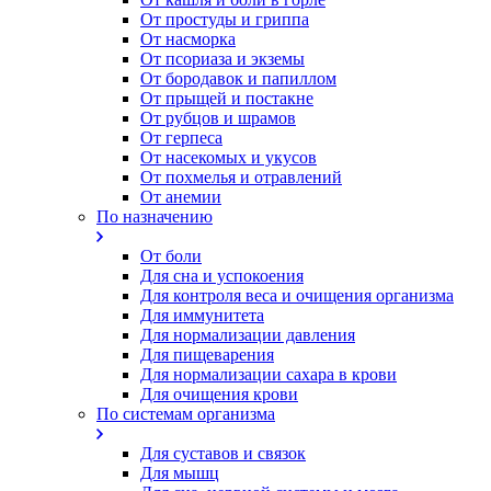
От простуды и гриппа
От насморка
Oт псориаза и экземы
От бородавок и папиллом
От прыщей и постакне
От рубцов и шрамов
От герпеса
От насекомых и укусов
От похмелья и отравлений
От анемии
По назначению
От боли
Для сна и успокоения
Для контроля веса и очищения организма
Для иммунитета
Для нормализации давления
Для пищеварения
Для нормализации сахара в крови
Для очищения крови
По системам организма
Для суставов и связок
Для мышц