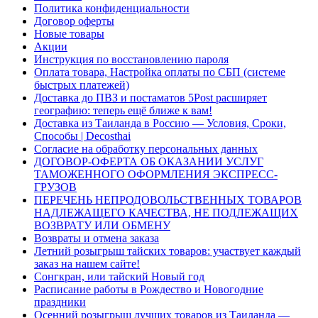
Политика конфиденциальности
Договор оферты
Новые товары
Акции
Инструкция по восстановлению пароля
Оплата товара, Настройка оплаты по СБП (системе
быстрых платежей)
Доставка до ПВЗ и постаматов 5Post расширяет
географию: теперь ещё ближе к вам!
Доставка из Таиланда в Россию — Условия, Сроки,
Способы | Decosthai
Согласие на обработку персональных данных
ДОГОВОР-ОФЕРТА ОБ ОКАЗАНИИ УСЛУГ
ТАМОЖЕННОГО ОФОРМЛЕНИЯ ЭКСПРЕСС-
ГРУЗОВ
ПЕРЕЧЕНЬ НЕПРОДОВОЛЬСТВЕННЫХ ТОВАРОВ
НАДЛЕЖАЩЕГО КАЧЕСТВА, НЕ ПОДЛЕЖАЩИХ
ВОЗВРАТУ ИЛИ ОБМЕНУ
Возвраты и отмена заказа
Летний розыгрыш тайских товаров: участвует каждый
заказ на нашем сайте!
Сонгкран, или тайский Новый год
Расписание работы в Рождество и Новогодние
праздники
Осенний розыгрыш лучших товаров из Таиланда —