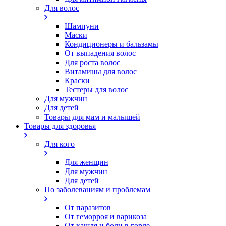
Для волос
Шампуни
Маски
Кондиционеры и бальзамы
От выпадения волос
Для роста волос
Витамины для волос
Краски
Тестеры для волос
Для мужчин
Для детей
Товары для мам и малышей
Товары для здоровья
Для кого
Для женщин
Для мужчин
Для детей
По заболеваниям и проблемам
От паразитов
Oт геморроя и варикоза
От кашля и боли в горле