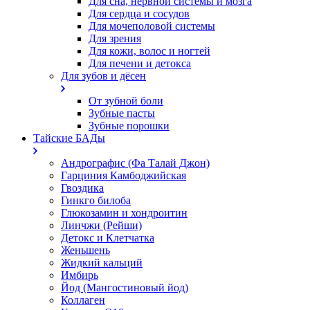
Для сна, нервной системы и мозга
Для сердца и сосудов
Для мочеполовой системы
Для зрения
Для кожи, волос и ногтей
Для печени и детокса
Для зубов и дёсен
От зубной боли
Зубные пасты
Зубные порошки
Тайские БАДы
Андрографис (Фа Талай Джон)
Гарциния Камбоджийская
Гвоздика
Гинкго билоба
Глюкозамин и хондроитин
Линчжи (Рейши)
Детокс и Клетчатка
Женьшень
Жидкий кальций
Имбирь
Йод (Мангостиновый йод)
Коллаген