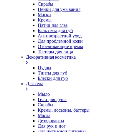
Скрабы
Пенки для умывания
Маски
Кремы
Патчи для глаз
Бальзамы для губ
Антивозрастной уход
Для проблемной кожи
Oтбеливающие кремы
Тестеры для лица
Декоративная косметика
Пудры
Тинты для губ
Блески для губ
Для тела
Мыло
Гели для душа
Скрабы
Кремы, лосьоны, баттеры
Масла
Дезодоранты
Для рук и ног
Для интимной гигиены