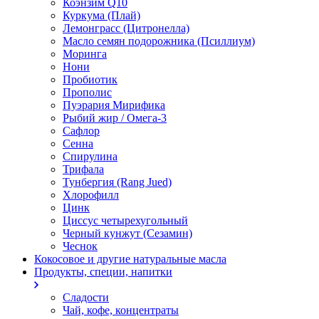
Коэнзим Q10
Куркума (Плай)
Лемонграсс (Цитронелла)
Масло семян подорожника (Псиллиум)
Моринга
Нони
Пробиотик
Прополис
Пуэрария Мирифика
Рыбий жир / Омега-3
Сафлор
Сенна
Спирулина
Трифала
Тунбергия (Rang Jued)
Хлорофилл
Цинк
Циссус четырехугольный
Черный кунжут (Сезамин)
Чеснок
Кокосовое и другие натуральные масла
Продукты, специи, напитки
Сладости
Чай, кофе, концентраты