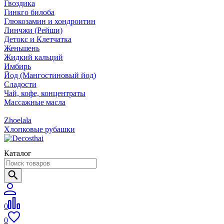
Гвоздика
Гинкго билоба
Глюкозамин и хондроитин
Линчжи (Рейши)
Детокс и Клетчатка
Женьшень
Жидкий кальций
Имбирь
Йод (Мангостиновый йод)
Сладости
Чай, кофе, концентраты
Массажные масла
Zhoelala
Хлопковые рубашки
Каталог
0
0