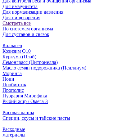
Для контроля веса и очищения организма
Для иммунитета
Для нормализации давления
Для пищеварения
Смотреть все
По системам организма
Для суставов и связок
Коллаген
Коэнзим Q10
Куркума (Плай)
Лемонграсс (Цитронелла)
Масло семян подорожника (Псиллиум)
Моринга
Нони
Пробиотик
Прополис
Пуэрария Мирифика
Рыбий жир / Омега-3
Рисовая лапша
Специи, соусы и тайские пасты
Расходные
материалы