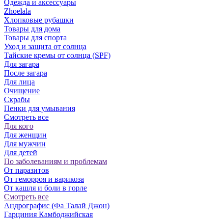
Одежда и аксессуары
Zhoelala
Хлопковые рубашки
Товары для дома
Товары для спорта
Уход и защита от солнца
Тайские кремы от солнца (SPF)
Для загара
После загара
Для лица
Очищение
Скрабы
Пенки для умывания
Смотреть все
Для кого
Для женщин
Для мужчин
Для детей
По заболеваниям и проблемам
От паразитов
Oт геморроя и варикоза
От кашля и боли в горле
Смотреть все
Андрографис (Фа Талай Джон)
Гарциния Камбоджийская