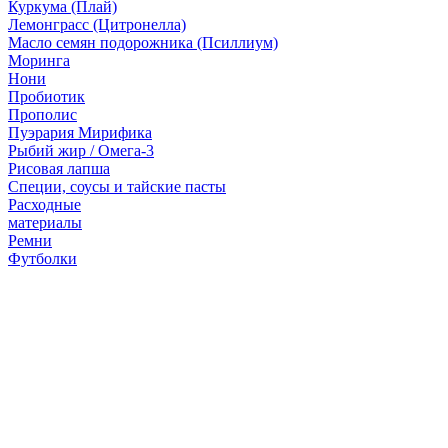
Куркума (Плай)
Лемонграсс (Цитронелла)
Масло семян подорожника (Псиллиум)
Моринга
Нони
Пробиотик
Прополис
Пуэрария Мирифика
Рыбий жир / Омега-3
Рисовая лапша
Специи, соусы и тайские пасты
Расходные
материалы
Ремни
Футболки