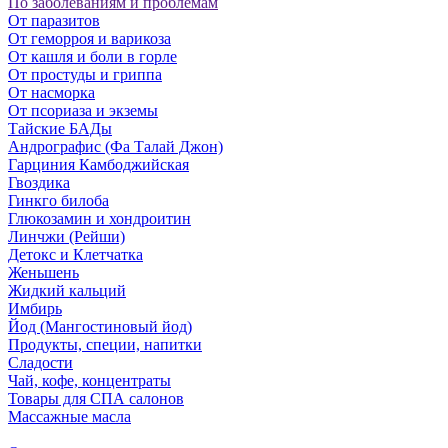
По заболеваниям и проблемам
От паразитов
Oт геморроя и варикоза
От кашля и боли в горле
От простуды и гриппа
От насморка
Oт псориаза и экземы
Тайские БАДы
Андрографис (Фа Талай Джон)
Гарциния Камбоджийская
Гвоздика
Гинкго билоба
Глюкозамин и хондроитин
Линчжи (Рейши)
Детокс и Клетчатка
Женьшень
Жидкий кальций
Имбирь
Йод (Мангостиновый йод)
Продукты, специи, напитки
Сладости
Чай, кофе, концентраты
Товары для СПА салонов
Массажные масла