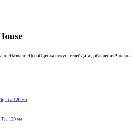
House
вание
Название
Цена
Оценка
покупателей
Дата добавления
В нали
 Tea 120 мл