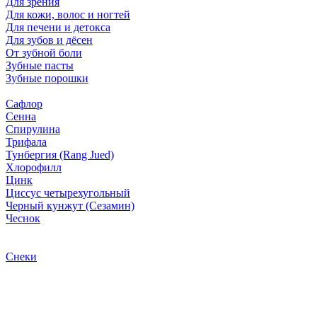
Для зрения
Для кожи, волос и ногтей
Для печени и детокса
Для зубов и дёсен
От зубной боли
Зубные пасты
Зубные порошки
Сафлор
Сенна
Спирулина
Трифала
Тунбергия (Rang Jued)
Хлорофилл
Цинк
Циссус четырехугольный
Черный кунжут (Сезамин)
Чеснок
Снеки