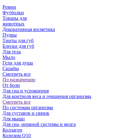
Ремни
Футболки
Товары для
животных
Декоративная косметика
Пудры
Тинты для губ
Блески для губ
Для тела
Мыло
Гели для душа
Скрабы
Смотреть все
По назначению
От боли
Для сна и успокоения
Для контроля веса и очищения организма
Смотреть все
По системам организма
Для суставов и связок
Для мышц
Для сна, нервной системы и мозга
Коллаген
Коэнзим Q10