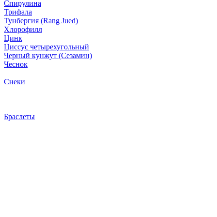
Спирулина
Трифала
Тунбергия (Rang Jued)
Хлорофилл
Цинк
Циссус четырехугольный
Черный кунжут (Сезамин)
Чеснок
Снеки
Браслеты