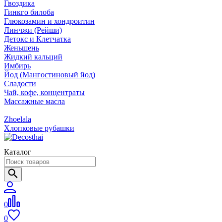
Гвоздика
Гинкго билоба
Глюкозамин и хондроитин
Линчжи (Рейши)
Детокс и Клетчатка
Женьшень
Жидкий кальций
Имбирь
Йод (Мангостиновый йод)
Сладости
Чай, кофе, концентраты
Массажные масла
Zhoelala
Хлопковые рубашки
Каталог
0
0