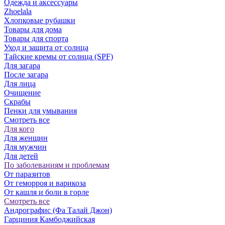
Одежда и аксессуары
Zhoelala
Хлопковые рубашки
Товары для дома
Товары для спорта
Уход и защита от солнца
Тайские кремы от солнца (SPF)
Для загара
После загара
Для лица
Очищение
Скрабы
Пенки для умывания
Смотреть все
Для кого
Для женщин
Для мужчин
Для детей
По заболеваниям и проблемам
От паразитов
Oт геморроя и варикоза
От кашля и боли в горле
Смотреть все
Андрографис (Фа Талай Джон)
Гарциния Камбоджийская