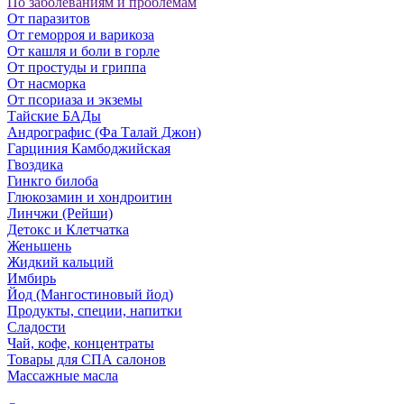
По заболеваниям и проблемам
От паразитов
Oт геморроя и варикоза
От кашля и боли в горле
От простуды и гриппа
От насморка
Oт псориаза и экземы
Тайские БАДы
Андрографис (Фа Талай Джон)
Гарциния Камбоджийская
Гвоздика
Гинкго билоба
Глюкозамин и хондроитин
Линчжи (Рейши)
Детокс и Клетчатка
Женьшень
Жидкий кальций
Имбирь
Йод (Мангостиновый йод)
Продукты, специи, напитки
Сладости
Чай, кофе, концентраты
Товары для СПА салонов
Массажные масла