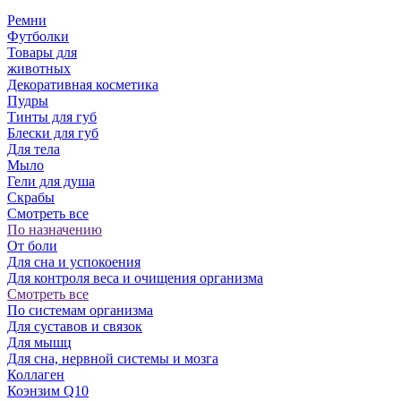
Ремни
Футболки
Товары для
животных
Декоративная косметика
Пудры
Тинты для губ
Блески для губ
Для тела
Мыло
Гели для душа
Скрабы
Смотреть все
По назначению
От боли
Для сна и успокоения
Для контроля веса и очищения организма
Смотреть все
По системам организма
Для суставов и связок
Для мышц
Для сна, нервной системы и мозга
Коллаген
Коэнзим Q10