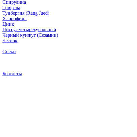
Спирулина
Трифала
Тунбергия (Rang Jued)
Хлорофилл
Цинк
Циссус четырехугольный
Черный кунжут (Сезамин)
Чеснок
Снеки
Браслеты