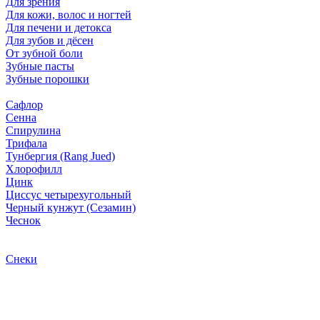
Для зрения
Для кожи, волос и ногтей
Для печени и детокса
Для зубов и дёсен
От зубной боли
Зубные пасты
Зубные порошки
Сафлор
Сенна
Спирулина
Трифала
Тунбергия (Rang Jued)
Хлорофилл
Цинк
Циссус четырехугольный
Черный кунжут (Сезамин)
Чеснок
Снеки