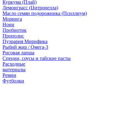
Куркума (Плай)
Лемонграсс (Цитронелла)
Масло семян подорожника (Псиллиум)
Моринга
Нони
Пробиотик
Прополис
Пуэрария Мирифика
Рыбий жир / Омега-3
Рисовая лапша
Специи, соусы и тайские пасты
Расходные
материалы
Ремни
Футболки