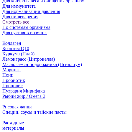
Для контроля веса и очищения организма
Для иммунитета
Для нормализации давления
Для пищеварения
Смотреть все
По системам организма
Для суставов и связок
Коллаген
Коэнзим Q10
Куркума (Плай)
Лемонграсс (Цитронелла)
Масло семян подорожника (Псиллиум)
Моринга
Нони
Пробиотик
Прополис
Пуэрария Мирифика
Рыбий жир / Омега-3
Рисовая лапша
Специи, соусы и тайские пасты
Расходные
материалы