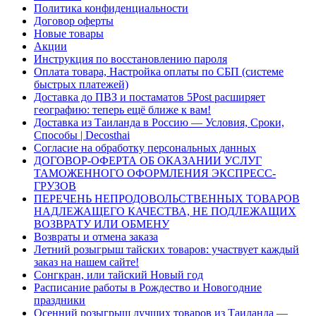
Политика конфиденциальности
Договор оферты
Новые товары
Акции
Инструкция по восстановлению пароля
Оплата товара, Настройка оплаты по СБП (системе
быстрых платежей)
Доставка до ПВЗ и постаматов 5Post расширяет
географию: теперь ещё ближе к вам!
Доставка из Таиланда в Россию — Условия, Сроки,
Способы | Decosthai
Согласие на обработку персональных данных
ДОГОВОР-ОФЕРТА ОБ ОКАЗАНИИ УСЛУГ
ТАМОЖЕННОГО ОФОРМЛЕНИЯ ЭКСПРЕСС-
ГРУЗОВ
ПЕРЕЧЕНЬ НЕПРОДОВОЛЬСТВЕННЫХ ТОВАРОВ
НАДЛЕЖАЩЕГО КАЧЕСТВА, НЕ ПОДЛЕЖАЩИХ
ВОЗВРАТУ ИЛИ ОБМЕНУ
Возвраты и отмена заказа
Летний розыгрыш тайских товаров: участвует каждый
заказ на нашем сайте!
Сонгкран, или тайский Новый год
Расписание работы в Рождество и Новогодние
праздники
Осенний розыгрыш лучших товаров из Таиланда —