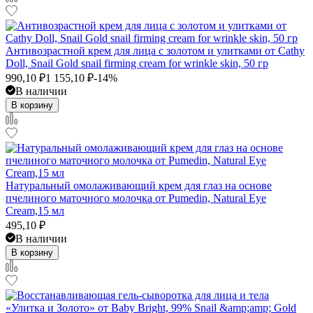
Антивозрастной крем для лица с золотом и улитками от Cathy
Doll, Snail Gold snail firming cream for wrinkle skin, 50 гр
990,10
₽
1 155,10
₽
-14%
В наличии
В корзину
Натуральный омолаживающий крем для глаз на основе
пчелиного маточного молочка от Pumedin, Natural Eye
Cream,15 мл
495,10
₽
В наличии
В корзину