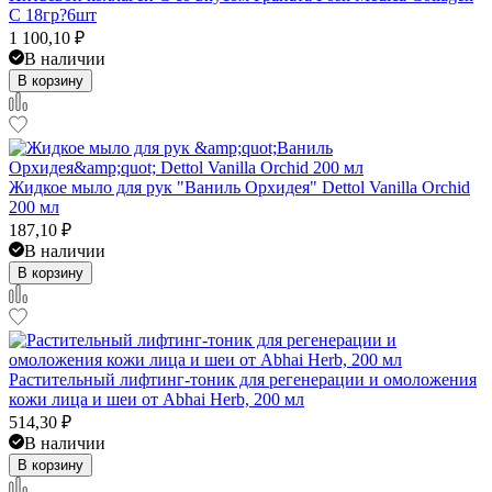
C 18гр?6шт
1 100,10
₽
В наличии
В корзину
Жидкое мыло для рук "Ваниль Орхидея" Dettol Vanilla Orchid
200 мл
187,10
₽
В наличии
В корзину
Растительный лифтинг-тоник для регенерации и омоложения
кожи лица и шеи от Abhai Herb, 200 мл
514,30
₽
В наличии
В корзину