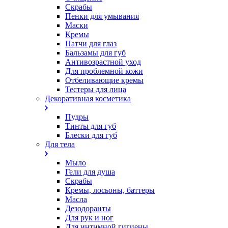
Скрабы
Пенки для умывания
Маски
Кремы
Патчи для глаз
Бальзамы для губ
Антивозрастной уход
Для проблемной кожи
Oтбеливающие кремы
Тестеры для лица
Декоративная косметика
Пудры
Тинты для губ
Блески для губ
Для тела
Мыло
Гели для душа
Скрабы
Кремы, лосьоны, баттеры
Масла
Дезодоранты
Для рук и ног
Для интимной гигиены