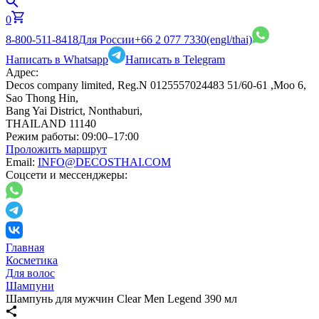
0
8-800-511-8418
Для России
+66 2 077 7330
(engl/thai)
Написать в Whatsapp
Написать в Telegram
Адрес:
Decos company limited, Reg.N 0125557024483 51/60-61 ,Moo 6,
Sao Thong Hin,
Bang Yai District, Nonthaburi,
THAILAND 11140
Режим работы:
09:00–17:00
Проложить маршрут
Email:
INFO@DECOSTHAI.COM
Соцсети и мессенджеры:
Главная
Косметика
Для волос
Шампуни
Шампунь для мужчин Clear Men Legend 390 мл