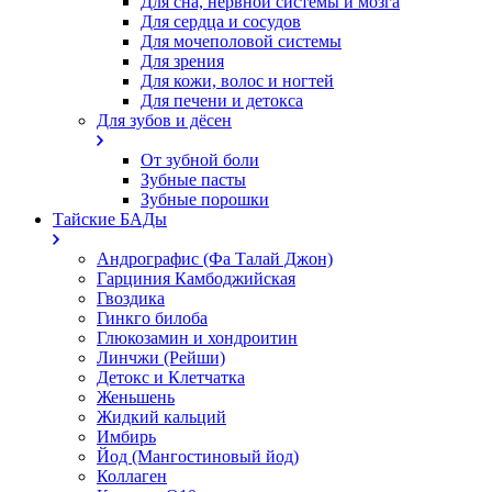
Для сна, нервной системы и мозга
Для сердца и сосудов
Для мочеполовой системы
Для зрения
Для кожи, волос и ногтей
Для печени и детокса
Для зубов и дёсен
От зубной боли
Зубные пасты
Зубные порошки
Тайские БАДы
Андрографис (Фа Талай Джон)
Гарциния Камбоджийская
Гвоздика
Гинкго билоба
Глюкозамин и хондроитин
Линчжи (Рейши)
Детокс и Клетчатка
Женьшень
Жидкий кальций
Имбирь
Йод (Мангостиновый йод)
Коллаген