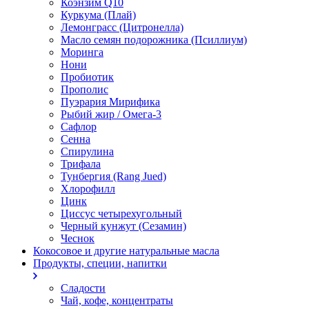
Коэнзим Q10
Куркума (Плай)
Лемонграсс (Цитронелла)
Масло семян подорожника (Псиллиум)
Моринга
Нони
Пробиотик
Прополис
Пуэрария Мирифика
Рыбий жир / Омега-3
Сафлор
Сенна
Спирулина
Трифала
Тунбергия (Rang Jued)
Хлорофилл
Цинк
Циссус четырехугольный
Черный кунжут (Сезамин)
Чеснок
Кокосовое и другие натуральные масла
Продукты, специи, напитки
Сладости
Чай, кофе, концентраты