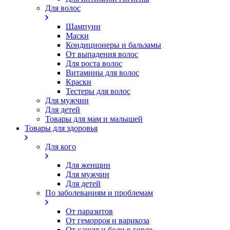
Для волос
Шампуни
Маски
Кондиционеры и бальзамы
От выпадения волос
Для роста волос
Витамины для волос
Краски
Тестеры для волос
Для мужчин
Для детей
Товары для мам и малышей
Товары для здоровья
Для кого
Для женщин
Для мужчин
Для детей
По заболеваниям и проблемам
От паразитов
Oт геморроя и варикоза
От кашля и боли в горле