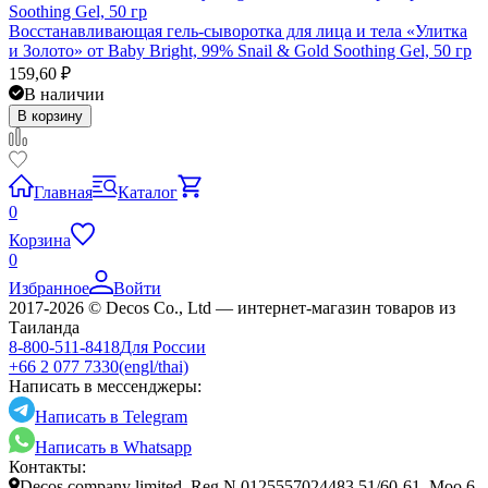
Восстанавливающая гель-сыворотка для лица и тела «Улитка
и Золото» от Baby Bright, 99% Snail & Gold Soothing Gel, 50 гр
159,60
₽
В наличии
В корзину
Главная
Каталог
0
Корзина
0
Избранное
Войти
2017-2026 © Decos Co., Ltd — интернет-магазин товаров из
Таиланда
8-800-511-8418
Для России
+66 2 077 7330
(engl/thai)
Написать в мессенджеры:
Написать в Telegram
Написать в Whatsapp
Контакты:
Decos company limited, Reg.N 0125557024483 51/60-61 ,Moo 6,