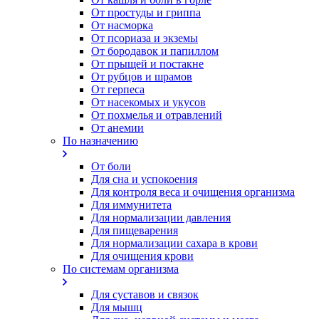
От простуды и гриппа
От насморка
Oт псориаза и экземы
От бородавок и папиллом
От прыщей и постакне
От рубцов и шрамов
От герпеса
От насекомых и укусов
От похмелья и отравлений
От анемии
По назначению
От боли
Для сна и успокоения
Для контроля веса и очищения организма
Для иммунитета
Для нормализации давления
Для пищеварения
Для нормализации сахара в крови
Для очищения крови
По системам организма
Для суставов и связок
Для мышц