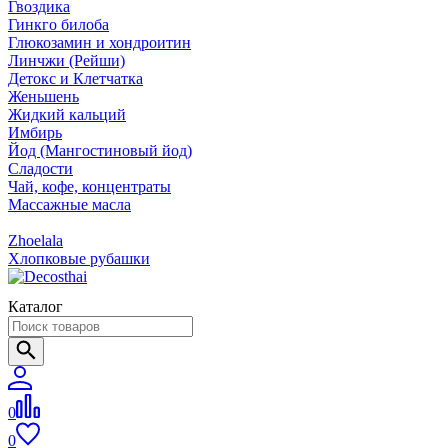
Гвоздика
Гинкго билоба
Глюкозамин и хондроитин
Линчжи (Рейши)
Детокс и Клетчатка
Женьшень
Жидкий кальций
Имбирь
Йод (Мангостиновый йод)
Сладости
Чай, кофе, концентраты
Массажные масла
Zhoelala
Хлопковые рубашки
Каталог
0
0