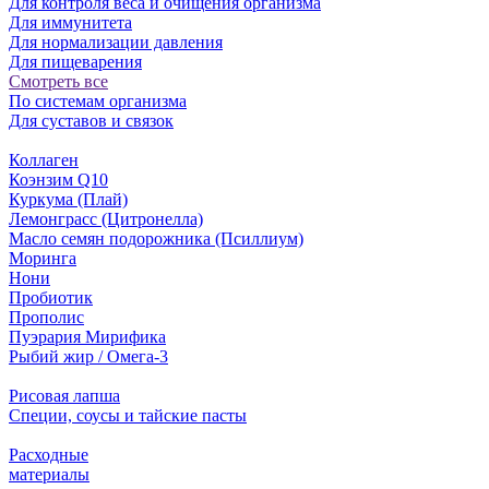
Для контроля веса и очищения организма
Для иммунитета
Для нормализации давления
Для пищеварения
Смотреть все
По системам организма
Для суставов и связок
Коллаген
Коэнзим Q10
Куркума (Плай)
Лемонграсс (Цитронелла)
Масло семян подорожника (Псиллиум)
Моринга
Нони
Пробиотик
Прополис
Пуэрария Мирифика
Рыбий жир / Омега-3
Рисовая лапша
Специи, соусы и тайские пасты
Расходные
материалы