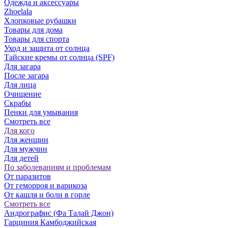
Одежда и аксессуары
Zhoelala
Хлопковые рубашки
Товары для дома
Товары для спорта
Уход и защита от солнца
Тайские кремы от солнца (SPF)
Для загара
После загара
Для лица
Очищение
Скрабы
Пенки для умывания
Смотреть все
Для кого
Для женщин
Для мужчин
Для детей
По заболеваниям и проблемам
От паразитов
Oт геморроя и варикоза
От кашля и боли в горле
Смотреть все
Андрографис (Фа Талай Джон)
Гарциния Камбоджийская