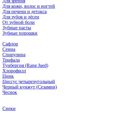
Для зрения
Для кожи, волос и ногтей
Для печени и детокса
Для зубов и дёсен
От зубной боли
Зубные пасты
Зубные порошки
Сафлор
Сенна
Спирулина
Трифала
Тунбергия (Rang Jued)
Хлорофилл
Цинк
Циссус четырехугольный
Черный кунжут (Сезамин)
Чеснок
Снеки