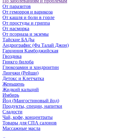
По заболеваниям и проблемам
От паразитов
Oт геморроя и варикоза
От кашля и боли в горле
От простуды и гриппа
От насморка
Oт псориаза и экземы
Тайские БАДы
Андрографис (Фа Талай Джон)
Гарциния Камбоджийская
Гвоздика
Гинкго билоба
Глюкозамин и хондроитин
Линчжи (Рейши)
Детокс и Клетчатка
Женьшень
Жидкий кальций
Имбирь
Йод (Мангостиновый йод)
Продукты, специи, напитки
Сладости
Чай, кофе, концентраты
Товары для СПА салонов
Массажные масла