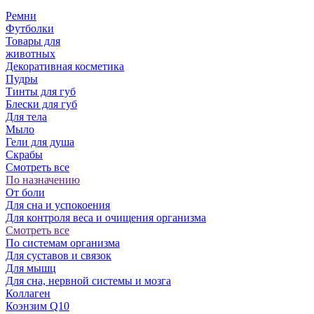
Ремни
Футболки
Товары для
животных
Декоративная косметика
Пудры
Тинты для губ
Блески для губ
Для тела
Мыло
Гели для душа
Скрабы
Смотреть все
По назначению
От боли
Для сна и успокоения
Для контроля веса и очищения организма
Смотреть все
По системам организма
Для суставов и связок
Для мышц
Для сна, нервной системы и мозга
Коллаген
Коэнзим Q10