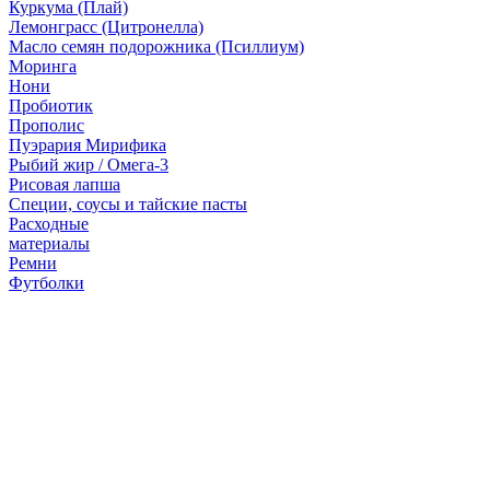
Куркума (Плай)
Лемонграсс (Цитронелла)
Масло семян подорожника (Псиллиум)
Моринга
Нони
Пробиотик
Прополис
Пуэрария Мирифика
Рыбий жир / Омега-3
Рисовая лапша
Специи, соусы и тайские пасты
Расходные
материалы
Ремни
Футболки