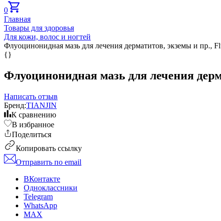
0
Главная
Товары для здоровья
Для кожи, волос и ногтей
Флуоцинонидная мазь для лечения дерматитов, экземы и пр., Fluoc
{}
Флуоцинонидная мазь для лечения дермати
Написать отзыв
Бренд:
TIANJIN
К сравнению
В избранное
Поделиться
Копировать ссылку
Отправить по email
ВКонтакте
Одноклассники
Telegram
WhatsApp
MAX