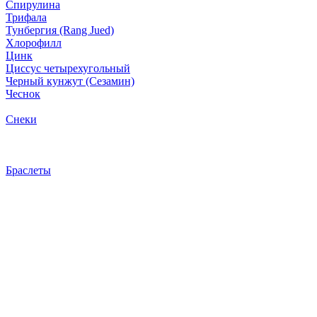
Спирулина
Трифала
Тунбергия (Rang Jued)
Хлорофилл
Цинк
Циссус четырехугольный
Черный кунжут (Сезамин)
Чеснок
Снеки
Браслеты