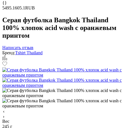
{}
5
495.1
605.1
RUB
Серая футболка Bangkok Thailand
100% хлопок acid wash с оранжевым
принтом
Написать отзыв
Бренд:
Tshirt Thailand
Вес
245 г