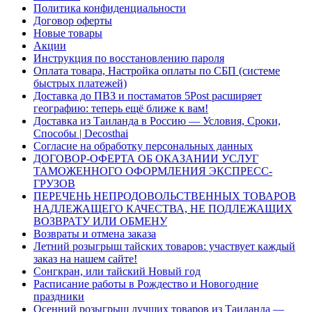
Политика конфиденциальности
Договор оферты
Новые товары
Акции
Инструкция по восстановлению пароля
Оплата товара, Настройка оплаты по СБП (системе
быстрых платежей)
Доставка до ПВЗ и постаматов 5Post расширяет
географию: теперь ещё ближе к вам!
Доставка из Таиланда в Россию — Условия, Сроки,
Способы | Decosthai
Согласие на обработку персональных данных
ДОГОВОР-ОФЕРТА ОБ ОКАЗАНИИ УСЛУГ
ТАМОЖЕННОГО ОФОРМЛЕНИЯ ЭКСПРЕСС-
ГРУЗОВ
ПЕРЕЧЕНЬ НЕПРОДОВОЛЬСТВЕННЫХ ТОВАРОВ
НАДЛЕЖАЩЕГО КАЧЕСТВА, НЕ ПОДЛЕЖАЩИХ
ВОЗВРАТУ ИЛИ ОБМЕНУ
Возвраты и отмена заказа
Летний розыгрыш тайских товаров: участвует каждый
заказ на нашем сайте!
Сонгкран, или тайский Новый год
Расписание работы в Рождество и Новогодние
праздники
Осенний розыгрыш лучших товаров из Таиланда —