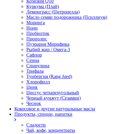
Коэнзим Q10
Куркума (Плай)
Лемонграсс (Цитронелла)
Масло семян подорожника (Псиллиум)
Моринга
Нони
Пробиотик
Прополис
Пуэрария Мирифика
Рыбий жир / Омега-3
Сафлор
Сенна
Спирулина
Трифала
Тунбергия (Rang Jued)
Хлорофилл
Цинк
Циссус четырехугольный
Черный кунжут (Сезамин)
Чеснок
Кокосовое и другие натуральные масла
Продукты, специи, напитки
Сладости
Чай, кофе, концентраты