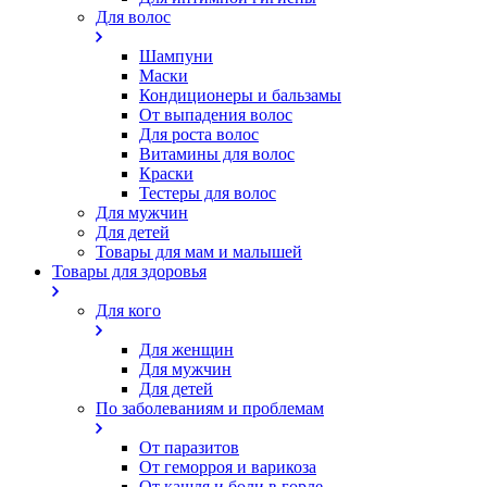
Для волос
Шампуни
Маски
Кондиционеры и бальзамы
От выпадения волос
Для роста волос
Витамины для волос
Краски
Тестеры для волос
Для мужчин
Для детей
Товары для мам и малышей
Товары для здоровья
Для кого
Для женщин
Для мужчин
Для детей
По заболеваниям и проблемам
От паразитов
Oт геморроя и варикоза
От кашля и боли в горле