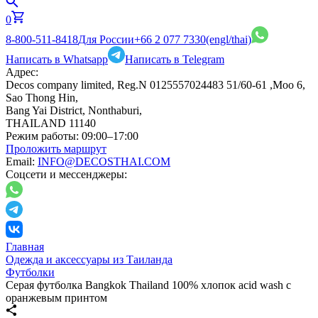
0
8-800-511-8418
Для России
+66 2 077 7330
(engl/thai)
Написать в Whatsapp
Написать в Telegram
Адрес:
Decos company limited, Reg.N 0125557024483 51/60-61 ,Moo 6,
Sao Thong Hin,
Bang Yai District, Nonthaburi,
THAILAND 11140
Режим работы:
09:00–17:00
Проложить маршрут
Email:
INFO@DECOSTHAI.COM
Соцсети и мессенджеры:
Главная
Одежда и аксессуары из Таиланда
Футболки
Серая футболка Bangkok Thailand 100% хлопок acid wash с
оранжевым принтом