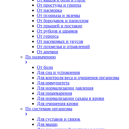
От простуды и гриппа
От насморка
Oт псориаза и экземы
От бородавок и папиллом
От прыщей и постакне
От рубцов и шрамов
От герпеса
От насекомых и укусов
От похмелья и отравлений
От анемии
По назначению
От боли
Для сна и успокоения
Для контроля веса и очищения организма
Для иммунитета
Для нормализации давления
Для пищеварения
Для нормализации сахара в крови
Для очищения крови
По системам организма
Для суставов и связок
Для мышц