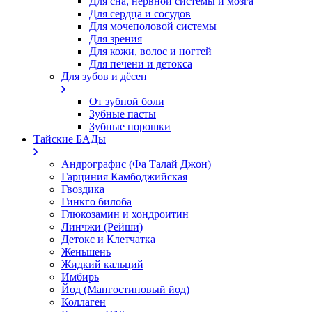
Для сна, нервной системы и мозга
Для сердца и сосудов
Для мочеполовой системы
Для зрения
Для кожи, волос и ногтей
Для печени и детокса
Для зубов и дёсен
От зубной боли
Зубные пасты
Зубные порошки
Тайские БАДы
Андрографис (Фа Талай Джон)
Гарциния Камбоджийская
Гвоздика
Гинкго билоба
Глюкозамин и хондроитин
Линчжи (Рейши)
Детокс и Клетчатка
Женьшень
Жидкий кальций
Имбирь
Йод (Мангостиновый йод)
Коллаген