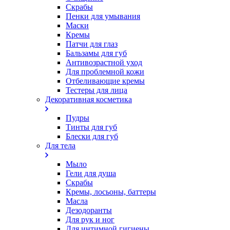
Скрабы
Пенки для умывания
Маски
Кремы
Патчи для глаз
Бальзамы для губ
Антивозрастной уход
Для проблемной кожи
Oтбеливающие кремы
Тестеры для лица
Декоративная косметика
Пудры
Тинты для губ
Блески для губ
Для тела
Мыло
Гели для душа
Скрабы
Кремы, лосьоны, баттеры
Масла
Дезодоранты
Для рук и ног
Для интимной гигиены