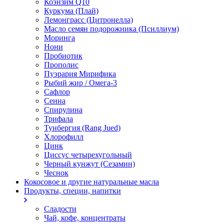
Коэнзим Q10
Куркума (Плай)
Лемонграсс (Цитронелла)
Масло семян подорожника (Псиллиум)
Моринга
Нони
Пробиотик
Прополис
Пуэрария Мирифика
Рыбий жир / Омега-3
Сафлор
Сенна
Спирулина
Трифала
Тунбергия (Rang Jued)
Хлорофилл
Цинк
Циссус четырехугольный
Черный кунжут (Сезамин)
Чеснок
Кокосовое и другие натуральные масла
Продукты, специи, напитки
Сладости
Чай, кофе, концентраты