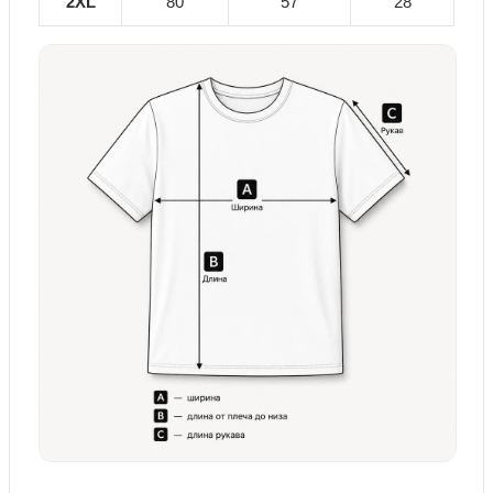
2XL
80
57
28