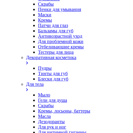
Скрабы
Пенки для умывания
Маски
Кремы
Патчи для глаз
Бальзамы для губ
Антивозрастной уход
Для проблемной кожи
Oтбеливающие кремы
Тестеры для лица
Декоративная косметика
Пудры
Тинты для губ
Блески для губ
Для тела
Мыло
Гели для душа
Скрабы
Кремы, лосьоны, баттеры
Масла
Дезодоранты
Для рук и ног
Для интимной гигиены