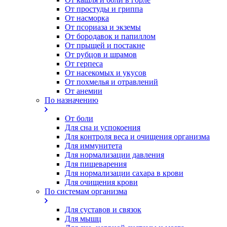
От простуды и гриппа
От насморка
Oт псориаза и экземы
От бородавок и папиллом
От прыщей и постакне
От рубцов и шрамов
От герпеса
От насекомых и укусов
От похмелья и отравлений
От анемии
По назначению
От боли
Для сна и успокоения
Для контроля веса и очищения организма
Для иммунитета
Для нормализации давления
Для пищеварения
Для нормализации сахара в крови
Для очищения крови
По системам организма
Для суставов и связок
Для мышц