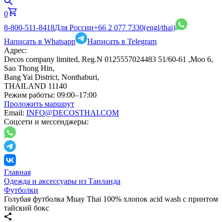
0
8-800-511-8418
Для России
+66 2 077 7330
(engl/thai)
Написать в Whatsapp
Написать в Telegram
Адрес:
Decos company limited, Reg.N 0125557024483 51/60-61 ,Moo 6,
Sao Thong Hin,
Bang Yai District, Nonthaburi,
THAILAND 11140
Режим работы:
09:00–17:00
Проложить маршрут
Email:
INFO@DECOSTHAI.COM
Соцсети и мессенджеры:
Главная
Одежда и аксессуары из Таиланда
Футболки
Голубая футболка Muay Thai 100% хлопок acid wash с принтом
тайский бокс