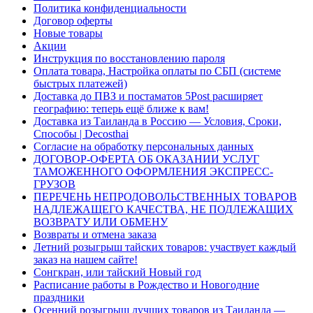
Политика конфиденциальности
Договор оферты
Новые товары
Акции
Инструкция по восстановлению пароля
Оплата товара, Настройка оплаты по СБП (системе
быстрых платежей)
Доставка до ПВЗ и постаматов 5Post расширяет
географию: теперь ещё ближе к вам!
Доставка из Таиланда в Россию — Условия, Сроки,
Способы | Decosthai
Согласие на обработку персональных данных
ДОГОВОР-ОФЕРТА ОБ ОКАЗАНИИ УСЛУГ
ТАМОЖЕННОГО ОФОРМЛЕНИЯ ЭКСПРЕСС-
ГРУЗОВ
ПЕРЕЧЕНЬ НЕПРОДОВОЛЬСТВЕННЫХ ТОВАРОВ
НАДЛЕЖАЩЕГО КАЧЕСТВА, НЕ ПОДЛЕЖАЩИХ
ВОЗВРАТУ ИЛИ ОБМЕНУ
Возвраты и отмена заказа
Летний розыгрыш тайских товаров: участвует каждый
заказ на нашем сайте!
Сонгкран, или тайский Новый год
Расписание работы в Рождество и Новогодние
праздники
Осенний розыгрыш лучших товаров из Таиланда —