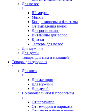
Для волос
Шампуни
Маски
Кондиционеры и бальзамы
От выпадения волос
Для роста волос
Витамины для волос
Краски
Тестеры для волос
Для мужчин
Для детей
Товары для мам и малышей
Товары для здоровья
Для кого
Для женщин
Для мужчин
Для детей
По заболеваниям и проблемам
От паразитов
Oт геморроя и варикоза
От кашля и боли в горле