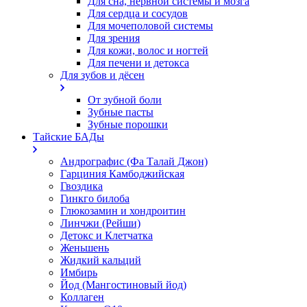
Для сна, нервной системы и мозга
Для сердца и сосудов
Для мочеполовой системы
Для зрения
Для кожи, волос и ногтей
Для печени и детокса
Для зубов и дёсен
От зубной боли
Зубные пасты
Зубные порошки
Тайские БАДы
Андрографис (Фа Талай Джон)
Гарциния Камбоджийская
Гвоздика
Гинкго билоба
Глюкозамин и хондроитин
Линчжи (Рейши)
Детокс и Клетчатка
Женьшень
Жидкий кальций
Имбирь
Йод (Мангостиновый йод)
Коллаген