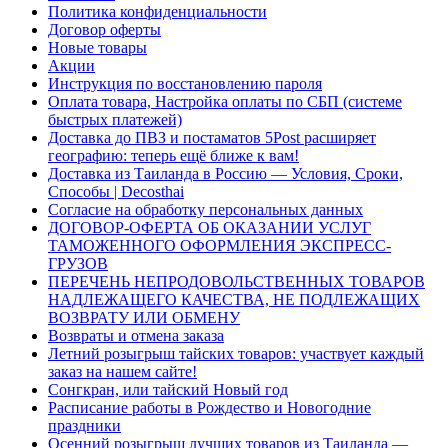
Политика конфиденциальности
Договор оферты
Новые товары
Акции
Инструкция по восстановлению пароля
Оплата товара, Настройка оплаты по СБП (системе
быстрых платежей)
Доставка до ПВЗ и постаматов 5Post расширяет
географию: теперь ещё ближе к вам!
Доставка из Таиланда в Россию — Условия, Сроки,
Способы | Decosthai
Согласие на обработку персональных данных
ДОГОВОР-ОФЕРТА ОБ ОКАЗАНИИ УСЛУГ
ТАМОЖЕННОГО ОФОРМЛЕНИЯ ЭКСПРЕСС-
ГРУЗОВ
ПЕРЕЧЕНЬ НЕПРОДОВОЛЬСТВЕННЫХ ТОВАРОВ
НАДЛЕЖАЩЕГО КАЧЕСТВА, НЕ ПОДЛЕЖАЩИХ
ВОЗВРАТУ ИЛИ ОБМЕНУ
Возвраты и отмена заказа
Летний розыгрыш тайских товаров: участвует каждый
заказ на нашем сайте!
Сонгкран, или тайский Новый год
Расписание работы в Рождество и Новогодние
праздники
Осенний розыгрыш лучших товаров из Таиланда —