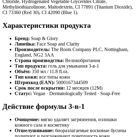
Chloride, Hydrogenated Vegetable Glycerides Citrate,
Methylisothiazolinone, Maltodextrin, CI 77891 (Titanium Dioxide),
CI 73360 (Red 30), CI 42090 (Blue 1).
Характеристики продукта
Бренд:
Soap & Glory
Линейка:
Face Soap and Clarity
Производитель:
The Boots Company PLC, Nottingham,
England, NG2 3AA
Страна производства:
Великобритания
Тип продукта:
гель для умывания 3-в-1
Объём:
350 мл / 11.8 fl.oz.
Тип кожи:
все типы кожи
Штрихкод (EAN):
5000167344509
Срок после вскрытия:
12 месяцев (12M)
Статус:
Vegan · Dermatologically Tested · Soap-Free
Действие формулы 3-в-1
Очищение:
мягко удаляет загрязнения, излишки
кожного сала и косметику
Отшелушивание:
биоразлагаемые восковые бусины
полируют и разглаживают поверхность кожи