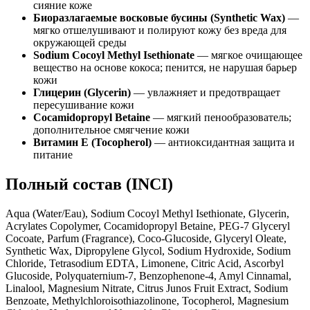
сияние коже
Биоразлагаемые восковые бусины (Synthetic Wax)
—
мягко отшелушивают и полируют кожу без вреда для
окружающей среды
Sodium Cocoyl Methyl Isethionate
— мягкое очищающее
вещество на основе кокоса; пенится, не нарушая барьер
кожи
Глицерин (Glycerin)
— увлажняет и предотвращает
пересушивание кожи
Cocamidopropyl Betaine
— мягкий пенообразователь;
дополнительное смягчение кожи
Витамин E (Tocopherol)
— антиоксидантная защита и
питание
Полный состав (INCI)
Aqua (Water/Eau), Sodium Cocoyl Methyl Isethionate, Glycerin,
Acrylates Copolymer, Cocamidopropyl Betaine, PEG-7 Glyceryl
Cocoate, Parfum (Fragrance), Coco-Glucoside, Glyceryl Oleate,
Synthetic Wax, Dipropylene Glycol, Sodium Hydroxide, Sodium
Chloride, Tetrasodium EDTA, Limonene, Citric Acid, Ascorbyl
Glucoside, Polyquaternium-7, Benzophenone-4, Amyl Cinnamal,
Linalool, Magnesium Nitrate, Citrus Junos Fruit Extract, Sodium
Benzoate, Methylchloroisothiazolinone, Tocopherol, Magnesium