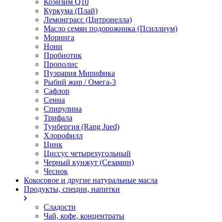
Коэнзим Q10
Куркума (Плай)
Лемонграсс (Цитронелла)
Масло семян подорожника (Псиллиум)
Моринга
Нони
Пробиотик
Прополис
Пуэрария Мирифика
Рыбий жир / Омега-3
Сафлор
Сенна
Спирулина
Трифала
Тунбергия (Rang Jued)
Хлорофилл
Цинк
Циссус четырехугольный
Черный кунжут (Сезамин)
Чеснок
Кокосовое и другие натуральные масла
Продукты, специи, напитки
Сладости
Чай, кофе, концентраты