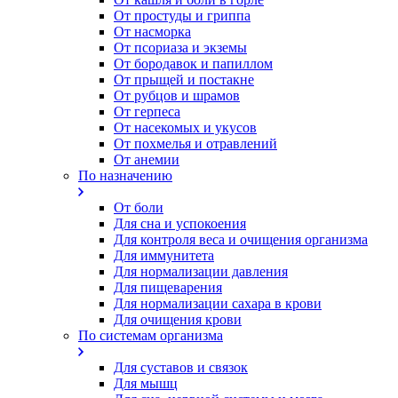
От простуды и гриппа
От насморка
Oт псориаза и экземы
От бородавок и папиллом
От прыщей и постакне
От рубцов и шрамов
От герпеса
От насекомых и укусов
От похмелья и отравлений
От анемии
По назначению
От боли
Для сна и успокоения
Для контроля веса и очищения организма
Для иммунитета
Для нормализации давления
Для пищеварения
Для нормализации сахара в крови
Для очищения крови
По системам организма
Для суставов и связок
Для мышц