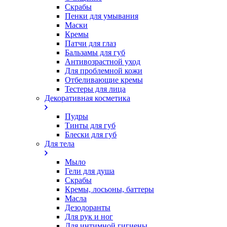
Скрабы
Пенки для умывания
Маски
Кремы
Патчи для глаз
Бальзамы для губ
Антивозрастной уход
Для проблемной кожи
Oтбеливающие кремы
Тестеры для лица
Декоративная косметика
Пудры
Тинты для губ
Блески для губ
Для тела
Мыло
Гели для душа
Скрабы
Кремы, лосьоны, баттеры
Масла
Дезодоранты
Для рук и ног
Для интимной гигиены