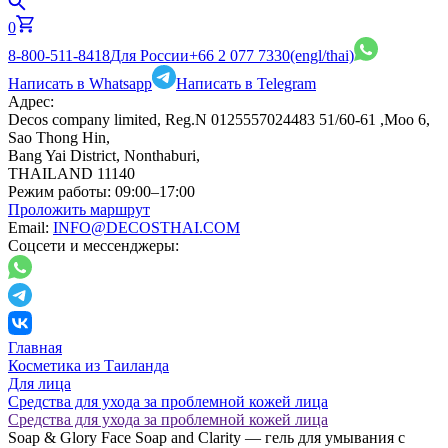
0
8-800-511-8418
Для России
+66 2 077 7330
(engl/thai)
Написать в Whatsapp
Написать в Telegram
Адрес:
Decos company limited, Reg.N 0125557024483 51/60-61 ,Moo 6,
Sao Thong Hin,
Bang Yai District, Nonthaburi,
THAILAND 11140
Режим работы:
09:00–17:00
Проложить маршрут
Email:
INFO@DECOSTHAI.COM
Соцсети и мессенджеры:
Главная
Косметика из Таиланда
Для лица
Средства для ухода за проблемной кожей лица
Средства для ухода за проблемной кожей лица
Soap & Glory Face Soap and Clarity — гель для умывания с