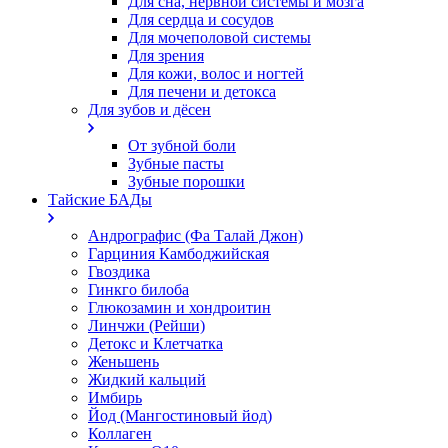
Для сна, нервной системы и мозга
Для сердца и сосудов
Для мочеполовой системы
Для зрения
Для кожи, волос и ногтей
Для печени и детокса
Для зубов и дёсен
От зубной боли
Зубные пасты
Зубные порошки
Тайские БАДы
Андрографис (Фа Талай Джон)
Гарциния Камбоджийская
Гвоздика
Гинкго билоба
Глюкозамин и хондроитин
Линчжи (Рейши)
Детокс и Клетчатка
Женьшень
Жидкий кальций
Имбирь
Йод (Мангостиновый йод)
Коллаген