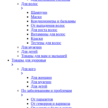
Для волос
Шампуни
Маски
Кондиционеры и бальзамы
От выпадения волос
Для роста волос
Витамины для волос
Краски
Тестеры для волос
Для мужчин
Для детей
Товары для мам и малышей
Товары для здоровья
Для кого
Для женщин
Для мужчин
Для детей
По заболеваниям и проблемам
От паразитов
Oт геморроя и варикоза
От кашля и боли в горле