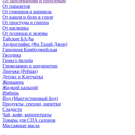
По заболеваниям и проблемам
От паразитов
Oт геморроя и варикоза
От кашля и боли в горле
От простуды и гриппа
От насморка
Oт псориаза и экземы
Тайские БАДы
Андрографис (Фа Талай Джон)
Гарциния Камбоджийская
Гвоздика
Гинкго билоба
Глюкозамин и хондроитин
Линчжи (Рейши)
Детокс и Клетчатка
Женьшень
Жидкий кальций
Имбирь
Йод (Мангостиновый йод)
Продукты, специи, напитки
Сладости
Чай, кофе, концентраты
Товары для СПА салонов
Массажные масла