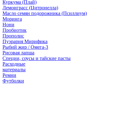
Куркума (Плай)
Лемонграсс (Цитронелла)
Масло семян подорожника (Псиллиум)
Моринга
Нони
Пробиотик
Прополис
Пуэрария Мирифика
Рыбий жир / Омега-3
Рисовая лапша
Специи, соусы и тайские пасты
Расходные
материалы
Ремни
Футболки