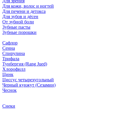
Для зрения
Для кожи, волос и ногтей
Для печени и детокса
Для зубов и дёсен
От зубной боли
Зубные пасты
Зубные порошки
Сафлор
Сенна
Спирулина
Трифала
Тунбергия (Rang Jued)
Хлорофилл
Цинк
Циссус четырехугольный
Черный кунжут (Сезамин)
Чеснок
Снеки