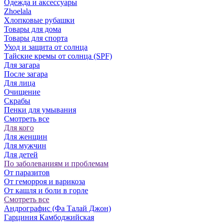
Одежда и аксессуары
Zhoelala
Хлопковые рубашки
Товары для дома
Товары для спорта
Уход и защита от солнца
Тайские кремы от солнца (SPF)
Для загара
После загара
Для лица
Очищение
Скрабы
Пенки для умывания
Смотреть все
Для кого
Для женщин
Для мужчин
Для детей
По заболеваниям и проблемам
От паразитов
Oт геморроя и варикоза
От кашля и боли в горле
Смотреть все
Андрографис (Фа Талай Джон)
Гарциния Камбоджийская