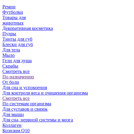
Ремни
Футболки
Товары для
животных
Декоративная косметика
Пудры
Тинты для губ
Блески для губ
Для тела
Мыло
Гели для душа
Скрабы
Смотреть все
По назначению
От боли
Для сна и успокоения
Для контроля веса и очищения организма
Смотреть все
По системам организма
Для суставов и связок
Для мышц
Для сна, нервной системы и мозга
Коллаген
Коэнзим Q10