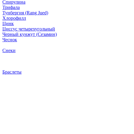
Спирулина
Трифала
Тунбергия (Rang Jued)
Хлорофилл
Цинк
Циссус четырехугольный
Черный кунжут (Сезамин)
Чеснок
Снеки
Браслеты