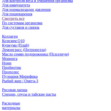
Для контроля веса и очищения организма
Для иммунитета
Для нормализации давления
Для пищеварения
Смотреть все
По системам организма
Для суставов и связок
Коллаген
Коэнзим Q10
Куркума (Плай)
Лемонграсс (Цитронелла)
Масло семян подорожника (Псиллиум)
Моринга
Нони
Пробиотик
Прополис
Пуэрария Мирифика
Рыбий жир / Омега-3
Рисовая лапша
Специи, соусы и тайские пасты
Расходные
материалы