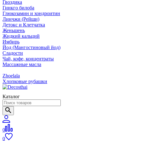
Гвоздика
Гинкго билоба
Глюкозамин и хондроитин
Линчжи (Рейши)
Детокс и Клетчатка
Женьшень
Жидкий кальций
Имбирь
Йод (Мангостиновый йод)
Сладости
Чай, кофе, концентраты
Массажные масла
Zhoelala
Хлопковые рубашки
Каталог
0
0