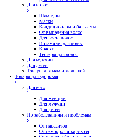
Для волос
Шампуни
Маски
Кондиционеры и бальзамы
От выпадения волос
Для роста волос
Витамины для волос
Краски
Тестеры для волос
Для мужчин
Для детей
Товары для мам и малышей
Товары для здоровья
Для кого
Для женщин
Для мужчин
Для детей
По заболеваниям и проблемам
От паразитов
Oт геморроя и варикоза
От кашля и боли в горле