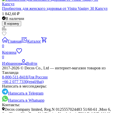
Пробиотик для женского здоровья от Vistra Vaginy 30 Капсул
1 842,60
₽
В наличии
В корзину
Главная
Каталог
0
Корзина
0
Избранное
Войти
2017-2026 © Decos Co., Ltd — интернет-магазин товаров из
Таиланда
8-800-511-8418
Для России
+66 2 077 7330
(engl/thai)
Написать в мессенджеры:
Написать в Telegram
Написать в Whatsapp
Контакты:
Decos company limited, Reg.N 0125557024483 51/60-61 ,Moo 6,