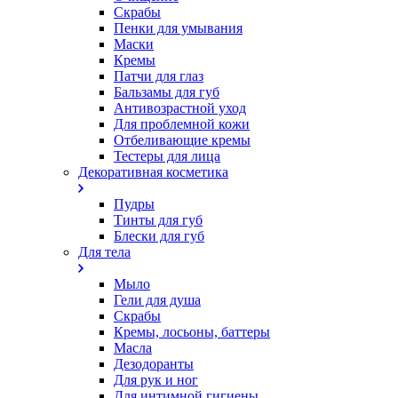
Скрабы
Пенки для умывания
Маски
Кремы
Патчи для глаз
Бальзамы для губ
Антивозрастной уход
Для проблемной кожи
Oтбеливающие кремы
Тестеры для лица
Декоративная косметика
Пудры
Тинты для губ
Блески для губ
Для тела
Мыло
Гели для душа
Скрабы
Кремы, лосьоны, баттеры
Масла
Дезодоранты
Для рук и ног
Для интимной гигиены