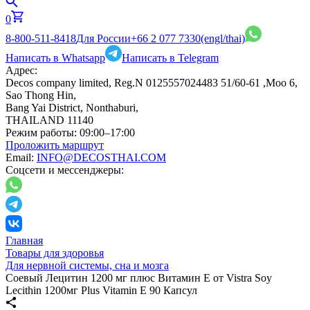
0
8-800-511-8418
Для России
+66 2 077 7330
(engl/thai)
Написать в Whatsapp
Написать в Telegram
Адрес:
Decos company limited, Reg.N 0125557024483 51/60-61 ,Moo 6,
Sao Thong Hin,
Bang Yai District, Nonthaburi,
THAILAND 11140
Режим работы:
09:00–17:00
Проложить маршрут
Email:
INFO@DECOSTHAI.COM
Соцсети и мессенджеры:
Главная
Товары для здоровья
Для нервной системы, сна и мозга
Соевый Лецитин 1200 мг плюс Витамин Е от Vistra Soy
Lecithin 1200мг Plus Vitamin E 90 Капсул