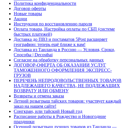
Политика конфиденциальности
Договор оферты
Новые товары
Акции
Инструкция по восстановлению пароля
Оплата товара, Настройка оплаты по СБП (системе
быстрых платежей)
Доставка до ПВЗ и постаматов 5Post расширяет
географию: теперь ещё ближе к вам!
Доставка из Таиланда в Россию — Условия, Сроки,
Способы | Decosthai
Согласие на обработку персональных данных
ДОГОВОР-ОФЕРТА ОБ ОКАЗАНИИ УСЛУГ
ТАМОЖЕННОГО ОФОРМЛЕНИЯ ЭКСПРЕСС-
ГРУЗОВ
ПЕРЕЧЕНЬ НЕПРОДОВОЛЬСТВЕННЫХ ТОВАРОВ
НАДЛЕЖАЩЕГО КАЧЕСТВА, НЕ ПОДЛЕЖАЩИХ
ВОЗВРАТУ ИЛИ ОБМЕНУ
Возвраты и отмена заказа
Летний розыгрыш тайских товаров: участвует каждый
заказ на нашем сайте!
Сонгкран, или тайский Новый год
Расписание работы в Рождество и Новогодние
праздники
Осенний розыгрыш лучших товаров из Таиланда —