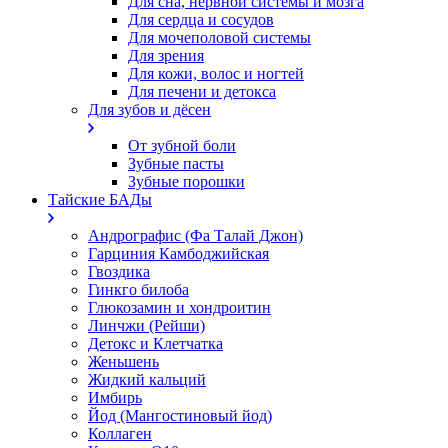
Для сна, нервной системы и мозга
Для сердца и сосудов
Для мочеполовой системы
Для зрения
Для кожи, волос и ногтей
Для печени и детокса
Для зубов и дёсен
От зубной боли
Зубные пасты
Зубные порошки
Тайские БАДы
Андрографис (Фа Талай Джон)
Гарциния Камбоджийская
Гвоздика
Гинкго билоба
Глюкозамин и хондроитин
Линчжи (Рейши)
Детокс и Клетчатка
Женьшень
Жидкий кальций
Имбирь
Йод (Мангостиновый йод)
Коллаген