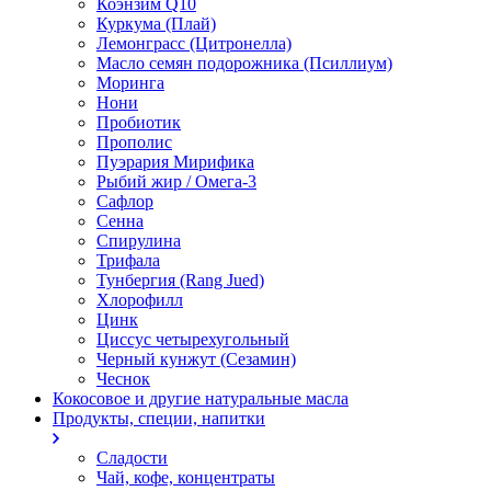
Коэнзим Q10
Куркума (Плай)
Лемонграсс (Цитронелла)
Масло семян подорожника (Псиллиум)
Моринга
Нони
Пробиотик
Прополис
Пуэрария Мирифика
Рыбий жир / Омега-3
Сафлор
Сенна
Спирулина
Трифала
Тунбергия (Rang Jued)
Хлорофилл
Цинк
Циссус четырехугольный
Черный кунжут (Сезамин)
Чеснок
Кокосовое и другие натуральные масла
Продукты, специи, напитки
Сладости
Чай, кофе, концентраты