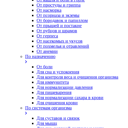
От простуды и гриппа
От насморка
Oт псориаза и экземы
От бородавок и папиллом
От прыщей и постакне
От рубцов и шрамов
От герпеса
От насекомых и укусов
От похмелья и отравлений
От анемии
По назначению
От боли
Для сна и успокоения
Для контроля веса и очищения организма
Для иммунитета
Для нормализации давления
Для пищеварения
Для нормализации сахара в крови
Для очищения крови
По системам организма
Для суставов и связок
Для мышц