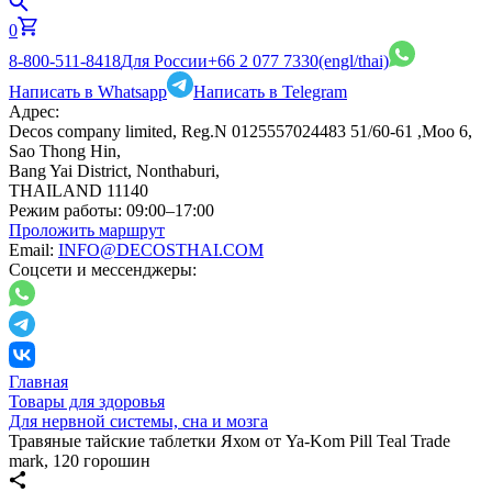
0
8-800-511-8418
Для России
+66 2 077 7330
(engl/thai)
Написать в Whatsapp
Написать в Telegram
Адрес:
Decos company limited, Reg.N 0125557024483 51/60-61 ,Moo 6,
Sao Thong Hin,
Bang Yai District, Nonthaburi,
THAILAND 11140
Режим работы:
09:00–17:00
Проложить маршрут
Email:
INFO@DECOSTHAI.COM
Соцсети и мессенджеры:
Главная
Товары для здоровья
Для нервной системы, сна и мозга
Травяные тайские таблетки Яхом от Ya-Kom Pill Teal Trade
mark, 120 горошин