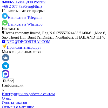
8-800-511-8418
Для России
+66 2 077 7330
(engl/thai)
Написать в мессенджеры:
Написать в Telegram
Написать в Whatsapp
Контакты:
Decos company limited, Reg.N 0125557024483 51/60-61 ,Moo 6,
Sao Thong Hin, Bang Yai District, Nonthaburi, THAILAND 11140
INFO@DECOSTHAI.COM
Проложить маршрут
Мы в социальных сетях:
Информация
Инструкции по работе с сайтом
О нас
Оплата заказов
Отзывы о магазине