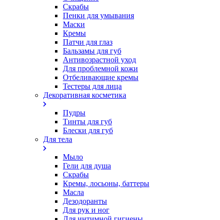
Скрабы
Пенки для умывания
Маски
Кремы
Патчи для глаз
Бальзамы для губ
Антивозрастной уход
Для проблемной кожи
Oтбеливающие кремы
Тестеры для лица
Декоративная косметика
Пудры
Тинты для губ
Блески для губ
Для тела
Мыло
Гели для душа
Скрабы
Кремы, лосьоны, баттеры
Масла
Дезодоранты
Для рук и ног
Для интимной гигиены