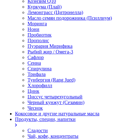
Коэнзим Q10
Куркума (Плай)
Лемонграсс (Цитронелла)
Масло семян подорожника (Псиллиум)
Моринга
Нони
Пробиотик
Прополис
Пуэрария Мирифика
Рыбий жир / Омега-3
Сафлор
Сенна
Спирулина
Трифала
Тунбергия (Rang Jued)
Хлорофилл
Цинк
Циссус четырехугольный
Черный кунжут (Сезамин)
Чеснок
Кокосовое и другие натуральные масла
Продукты, специи, напитки
Сладости
Чай, кофе, концентраты