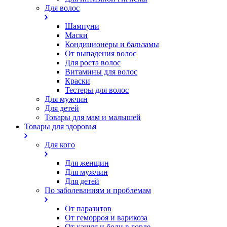
Для волос
Шампуни
Маски
Кондиционеры и бальзамы
От выпадения волос
Для роста волос
Витамины для волос
Краски
Тестеры для волос
Для мужчин
Для детей
Товары для мам и малышей
Товары для здоровья
Для кого
Для женщин
Для мужчин
Для детей
По заболеваниям и проблемам
От паразитов
Oт геморроя и варикоза
От кашля и боли в горле