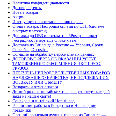
Политика конфиденциальности
Договор оферты
Новые товары
Акции
Инструкция по восстановлению пароля
Оплата товара, Настройка оплаты по СБП (системе
быстрых платежей)
Доставка до ПВЗ и постаматов 5Post расширяет
географию: теперь ещё ближе к вам!
Доставка из Таиланда в Россию — Условия, Сроки,
Способы | Decosthai
Согласие на обработку персональных данных
ДОГОВОР-ОФЕРТА ОБ ОКАЗАНИИ УСЛУГ
ТАМОЖЕННОГО ОФОРМЛЕНИЯ ЭКСПРЕСС-
ГРУЗОВ
ПЕРЕЧЕНЬ НЕПРОДОВОЛЬСТВЕННЫХ ТОВАРОВ
НАДЛЕЖАЩЕГО КАЧЕСТВА, НЕ ПОДЛЕЖАЩИХ
ВОЗВРАТУ ИЛИ ОБМЕНУ
Возвраты и отмена заказа
Летний розыгрыш тайских товаров: участвует каждый
заказ на нашем сайте!
Сонгкран, или тайский Новый год
Расписание работы в Рождество и Новогодние
праздники
Осенний розыгрыш лучших товаров из Таиланда —