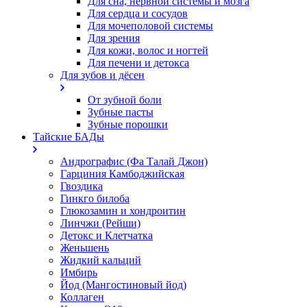
Для сна, нервной системы и мозга
Для сердца и сосудов
Для мочеполовой системы
Для зрения
Для кожи, волос и ногтей
Для печени и детокса
Для зубов и дёсен
От зубной боли
Зубные пасты
Зубные порошки
Тайские БАДы
Андрографис (Фа Талай Джон)
Гарциния Камбоджийская
Гвоздика
Гинкго билоба
Глюкозамин и хондроитин
Линчжи (Рейши)
Детокс и Клетчатка
Женьшень
Жидкий кальций
Имбирь
Йод (Мангостиновый йод)
Коллаген