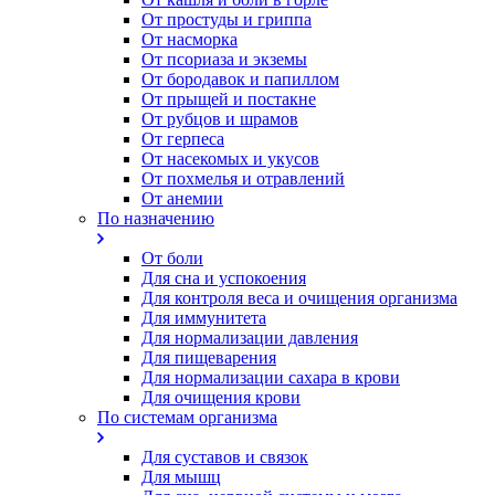
От простуды и гриппа
От насморка
Oт псориаза и экземы
От бородавок и папиллом
От прыщей и постакне
От рубцов и шрамов
От герпеса
От насекомых и укусов
От похмелья и отравлений
От анемии
По назначению
От боли
Для сна и успокоения
Для контроля веса и очищения организма
Для иммунитета
Для нормализации давления
Для пищеварения
Для нормализации сахара в крови
Для очищения крови
По системам организма
Для суставов и связок
Для мышц