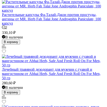
Растительные капсулы Фа-Талай-Джон против простуды,
ангины от MR. Herb Fah Talai Jone Androgphis Paniculate, 100
капсул
2
330,10
₽
В наличии
В корзину
Лечебный травяной дезодорант для мужчин с гуавой и
мангостином от Abhai Herb, Safe And Fresh Roll On For Men,
50 гр
280,60
₽
В наличии
В корзину