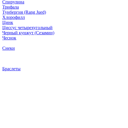
Спирулина
Трифала
Тунбергия (Rang Jued)
Хлорофилл
Цинк
Циссус четырехугольный
Черный кунжут (Сезамин)
Чеснок
Снеки
Браслеты