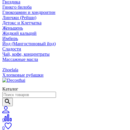
Гвоздика
Гинкго билоба
Глюкозамин и хондроитин
Линчжи (Рейши)
Детокс и Клетчатка
Женьшень
Жидкий кальций
Имбирь
Йод (Мангостиновый йод)
Сладости
Чай, кофе, концентраты
Массажные масла
Zhoelala
Хлопковые рубашки
Каталог
0
0