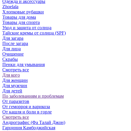
Одежда и аксессуары
Zhoelala
Хлопковые рубашки
Товары для дома
Товары для спорта
Уход и защита от солнца
Тайские кремы от солнца (SPF)
Для загара
После загара
Для лица
Очищение
Скрабы
Пенки для умывания
Смотреть все
Для кого
Для женщин
Для мужчин
Для детей
По заболеваниям и проблемам
От паразитов
Oт геморроя и варикоза
От кашля и боли в горле
Смотреть все
Андрографис (Фа Талай Джон)
Гарциния Камбоджийская