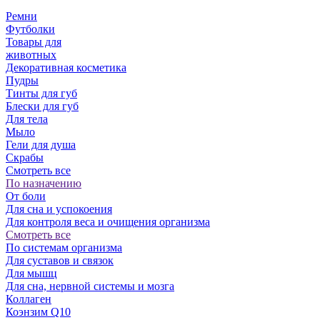
Ремни
Футболки
Товары для
животных
Декоративная косметика
Пудры
Тинты для губ
Блески для губ
Для тела
Мыло
Гели для душа
Скрабы
Смотреть все
По назначению
От боли
Для сна и успокоения
Для контроля веса и очищения организма
Смотреть все
По системам организма
Для суставов и связок
Для мышц
Для сна, нервной системы и мозга
Коллаген
Коэнзим Q10