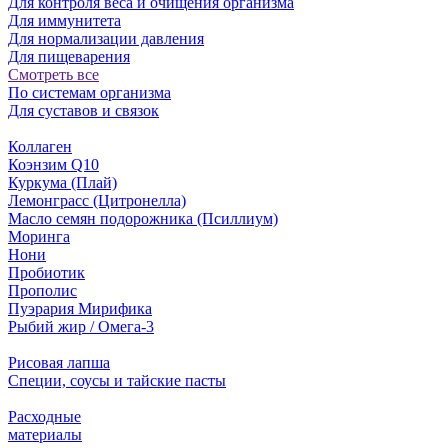
Для контроля веса и очищения организма
Для иммунитета
Для нормализации давления
Для пищеварения
Смотреть все
По системам организма
Для суставов и связок
Коллаген
Коэнзим Q10
Куркума (Плай)
Лемонграсс (Цитронелла)
Масло семян подорожника (Псиллиум)
Моринга
Нони
Пробиотик
Прополис
Пуэрария Мирифика
Рыбий жир / Омега-3
Рисовая лапша
Специи, соусы и тайские пасты
Расходные
материалы