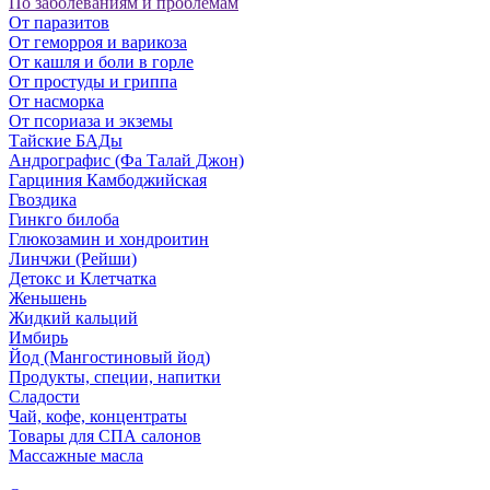
По заболеваниям и проблемам
От паразитов
Oт геморроя и варикоза
От кашля и боли в горле
От простуды и гриппа
От насморка
Oт псориаза и экземы
Тайские БАДы
Андрографис (Фа Талай Джон)
Гарциния Камбоджийская
Гвоздика
Гинкго билоба
Глюкозамин и хондроитин
Линчжи (Рейши)
Детокс и Клетчатка
Женьшень
Жидкий кальций
Имбирь
Йод (Мангостиновый йод)
Продукты, специи, напитки
Сладости
Чай, кофе, концентраты
Товары для СПА салонов
Массажные масла