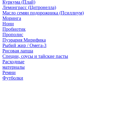
Куркума (Плай)
Лемонграсс (Цитронелла)
Масло семян подорожника (Псиллиум)
Моринга
Нони
Пробиотик
Прополис
Пуэрария Мирифика
Рыбий жир / Омега-3
Рисовая лапша
Специи, соусы и тайские пасты
Расходные
материалы
Ремни
Футболки