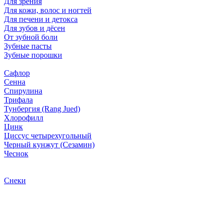
Для зрения
Для кожи, волос и ногтей
Для печени и детокса
Для зубов и дёсен
От зубной боли
Зубные пасты
Зубные порошки
Сафлор
Сенна
Спирулина
Трифала
Тунбергия (Rang Jued)
Хлорофилл
Цинк
Циссус четырехугольный
Черный кунжут (Сезамин)
Чеснок
Снеки