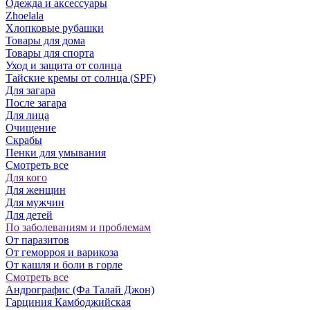
Одежда и аксессуары
Zhoelala
Хлопковые рубашки
Товары для дома
Товары для спорта
Уход и защита от солнца
Тайские кремы от солнца (SPF)
Для загара
После загара
Для лица
Очищение
Скрабы
Пенки для умывания
Смотреть все
Для кого
Для женщин
Для мужчин
Для детей
По заболеваниям и проблемам
От паразитов
Oт геморроя и варикоза
От кашля и боли в горле
Смотреть все
Андрографис (Фа Талай Джон)
Гарциния Камбоджийская