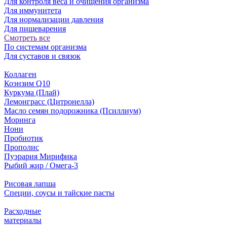
Для контроля веса и очищения организма
Для иммунитета
Для нормализации давления
Для пищеварения
Смотреть все
По системам организма
Для суставов и связок
Коллаген
Коэнзим Q10
Куркума (Плай)
Лемонграсс (Цитронелла)
Масло семян подорожника (Псиллиум)
Моринга
Нони
Пробиотик
Прополис
Пуэрария Мирифика
Рыбий жир / Омега-3
Рисовая лапша
Специи, соусы и тайские пасты
Расходные
материалы