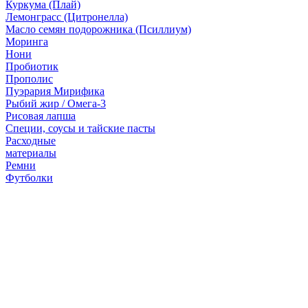
Куркума (Плай)
Лемонграсс (Цитронелла)
Масло семян подорожника (Псиллиум)
Моринга
Нони
Пробиотик
Прополис
Пуэрария Мирифика
Рыбий жир / Омега-3
Рисовая лапша
Специи, соусы и тайские пасты
Расходные
материалы
Ремни
Футболки