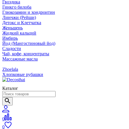
Гвоздика
Гинкго билоба
Глюкозамин и хондроитин
Линчжи (Рейши)
Детокс и Клетчатка
Женьшень
Жидкий кальций
Имбирь
Йод (Мангостиновый йод)
Сладости
Чай, кофе, концентраты
Массажные масла
Zhoelala
Хлопковые рубашки
Каталог
0
0