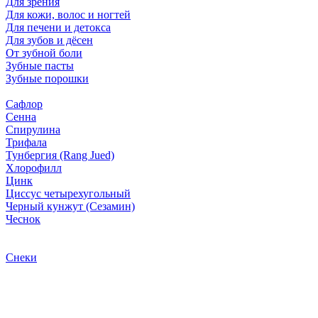
Для зрения
Для кожи, волос и ногтей
Для печени и детокса
Для зубов и дёсен
От зубной боли
Зубные пасты
Зубные порошки
Сафлор
Сенна
Спирулина
Трифала
Тунбергия (Rang Jued)
Хлорофилл
Цинк
Циссус четырехугольный
Черный кунжут (Сезамин)
Чеснок
Снеки