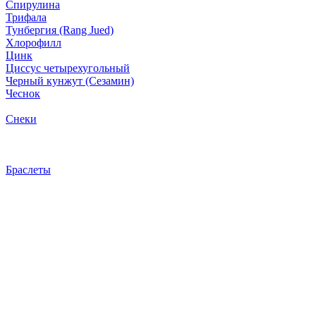
Спирулина
Трифала
Тунбергия (Rang Jued)
Хлорофилл
Цинк
Циссус четырехугольный
Черный кунжут (Сезамин)
Чеснок
Снеки
Браслеты