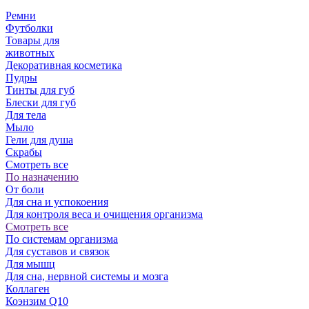
Ремни
Футболки
Товары для
животных
Декоративная косметика
Пудры
Тинты для губ
Блески для губ
Для тела
Мыло
Гели для душа
Скрабы
Смотреть все
По назначению
От боли
Для сна и успокоения
Для контроля веса и очищения организма
Смотреть все
По системам организма
Для суставов и связок
Для мышц
Для сна, нервной системы и мозга
Коллаген
Коэнзим Q10