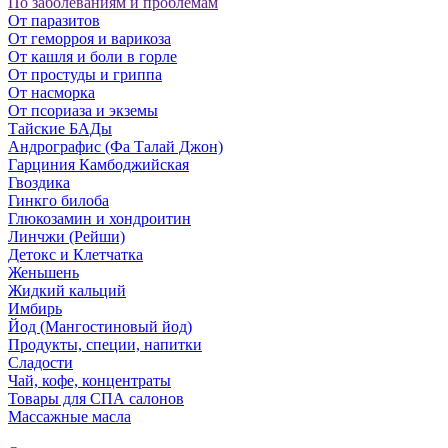
По заболеваниям и проблемам
От паразитов
Oт геморроя и варикоза
От кашля и боли в горле
От простуды и гриппа
От насморка
Oт псориаза и экземы
Тайские БАДы
Андрографис (Фа Талай Джон)
Гарциния Камбоджийская
Гвоздика
Гинкго билоба
Глюкозамин и хондроитин
Линчжи (Рейши)
Детокс и Клетчатка
Женьшень
Жидкий кальций
Имбирь
Йод (Мангостиновый йод)
Продукты, специи, напитки
Сладости
Чай, кофе, концентраты
Товары для СПА салонов
Массажные масла