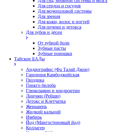
Для сна, нервной системы и мозга
Для сердца и сосудов
Для мочеполовой системы
Для зрения
Для кожи, волос и ногтей
Для печени и детокса
Для зубов и дёсен
От зубной боли
Зубные пасты
Зубные порошки
Тайские БАДы
Андрографис (Фа Талай Джон)
Гарциния Камбоджийская
Гвоздика
Гинкго билоба
Глюкозамин и хондроитин
Линчжи (Рейши)
Детокс и Клетчатка
Женьшень
Жидкий кальций
Имбирь
Йод (Мангостиновый йод)
Коллаген