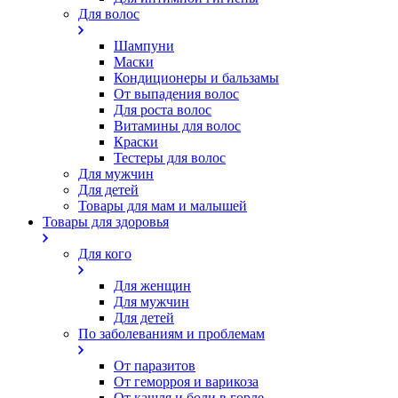
Для волос
Шампуни
Маски
Кондиционеры и бальзамы
От выпадения волос
Для роста волос
Витамины для волос
Краски
Тестеры для волос
Для мужчин
Для детей
Товары для мам и малышей
Товары для здоровья
Для кого
Для женщин
Для мужчин
Для детей
По заболеваниям и проблемам
От паразитов
Oт геморроя и варикоза
От кашля и боли в горле