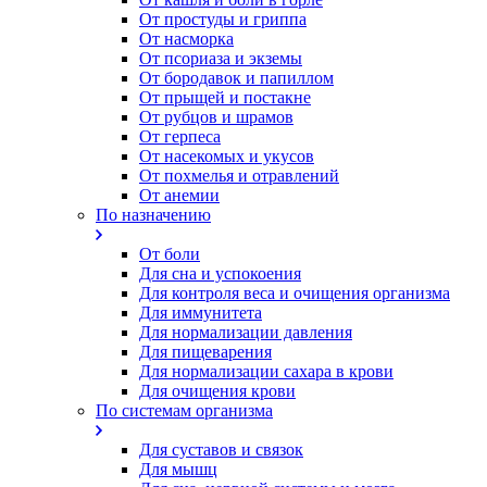
От простуды и гриппа
От насморка
Oт псориаза и экземы
От бородавок и папиллом
От прыщей и постакне
От рубцов и шрамов
От герпеса
От насекомых и укусов
От похмелья и отравлений
От анемии
По назначению
От боли
Для сна и успокоения
Для контроля веса и очищения организма
Для иммунитета
Для нормализации давления
Для пищеварения
Для нормализации сахара в крови
Для очищения крови
По системам организма
Для суставов и связок
Для мышц