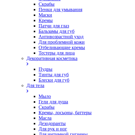
Скрабы
Пенки для умывания
Маски
Кремы
Патчи для глаз
Бальзамы для губ
Антивозрастной уход
Для проблемной кожи
Oтбеливающие кремы
Тестеры для лица
Декоративная косметика
Пудры
Тинты для губ
Блески для губ
Для тела
Мыло
Гели для душа
Скрабы
Кремы, лосьоны, баттеры
Масла
Дезодоранты
Для рук и ног
Для интимной гигиены