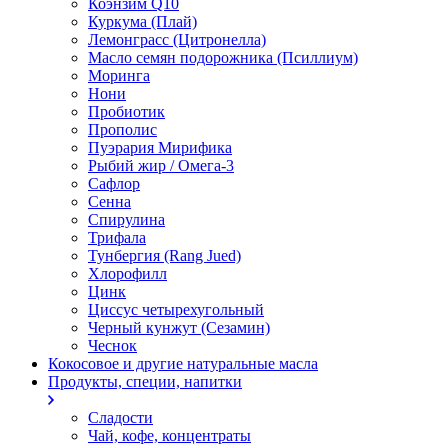
Коэнзим Q10
Куркума (Плай)
Лемонграсс (Цитронелла)
Масло семян подорожника (Псиллиум)
Моринга
Нони
Пробиотик
Прополис
Пуэрария Мирифика
Рыбий жир / Омега-3
Сафлор
Сенна
Спирулина
Трифала
Тунбергия (Rang Jued)
Хлорофилл
Цинк
Циссус четырехугольный
Черный кунжут (Сезамин)
Чеснок
Кокосовое и другие натуральные масла
Продукты, специи, напитки
Сладости
Чай, кофе, концентраты