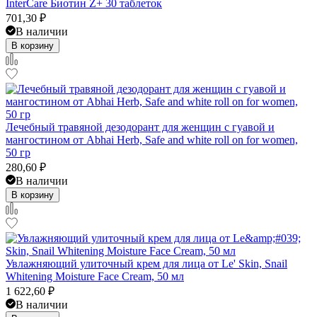
InterCare Биотин Z+ 30 таблеток
701,30
₽
В наличии
В корзину
Лечебный травяной дезодорант для женщин с гуавой и
мангостином от Abhai Herb, Safe and white roll on for women,
50 гр
280,60
₽
В наличии
В корзину
Увлажняющий улиточный крем для лица от Le' Skin, Snail
Whitening Moisture Face Cream, 50 мл
1 622,60
₽
В наличии