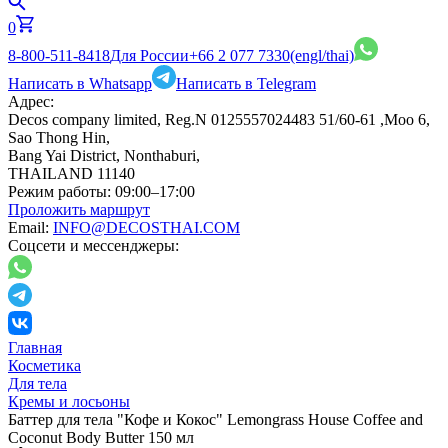
0
8-800-511-8418
Для России
+66 2 077 7330
(engl/thai)
Написать в Whatsapp
Написать в Telegram
Адрес:
Decos company limited, Reg.N 0125557024483 51/60-61 ,Moo 6,
Sao Thong Hin,
Bang Yai District, Nonthaburi,
THAILAND 11140
Режим работы:
09:00–17:00
Проложить маршрут
Email:
INFO@DECOSTHAI.COM
Соцсети и мессенджеры:
Главная
Косметика
Для тела
Кремы и лосьоны
Баттер для тела "Кофе и Кокос" Lemongrass House Coffee and
Coconut Body Butter 150 мл