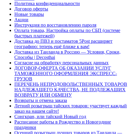
Политика конфиденциальности
Договор оферты
Новые товары
Акции
Инструкция по восстановлению пароля
Оплата товара, Настройка оплаты по СБП (системе
быстрых платежей)
Доставка до ПВЗ и постаматов 5Post расширяет
географию: теперь ещё ближе к вам!
Доставка из Таиланда в Россию — Условия, Сроки,
Способы | Decosthai
Согласие на обработку персональных данных
ДОГОВОР-ОФЕРТА ОБ ОКАЗАНИИ УСЛУГ
ТАМОЖЕННОГО ОФОРМЛЕНИЯ ЭКСПРЕСС-
ГРУЗОВ
ПЕРЕЧЕНЬ НЕПРОДОВОЛЬСТВЕННЫХ ТОВАРОВ
НАДЛЕЖАЩЕГО КАЧЕСТВА, НЕ ПОДЛЕЖАЩИХ
ВОЗВРАТУ ИЛИ ОБМЕНУ
Возвраты и отмена заказа
Летний розыгрыш тайских товаров: участвует каждый
заказ на нашем сайте!
Сонгкран, или тайский Новый год
Расписание работы в Рождество и Новогодние
праздники
Осенний розыгрыш лучших товаров из Таиланда —