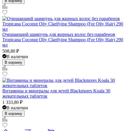
В корзину
Очищающий шампунь для жирных волос без парабенов
Tropicana Coconut Oliy Clarifying Shampoo (For Oliy Hair) 290
мл
508,80
₽
В наличии
В корзину
Витамины и минералы для детей Blackmores Koala 30
жевательных таблеток
1 333,80
₽
В наличии
В корзину